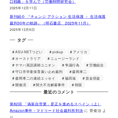
口戦略」を学んで（労働時間研究会）
2025年12月11日
新刊紹介 『チェンジ アクション 生活保護 － 生活保護
裁判30年の軌跡』（明石書店、2025年11月）
2025年12月6日
タグ
ASU-NETつどい
pickup
アメリカ
オーストラリア
ニュージーランド
ヤマハ英語講師ユニオン
争議行為
労働組合
守口市学童保育雇い止め裁判
森岡孝二
森岡孝二の連続エッセイ
脇田滋
賃金窃盗
開催済
関大不当解雇事件
韓国
最近のコメント
第82回 「偽装自営業」是正を進めるスペイン（上）
Amazon事件・マドリード社会裁判所判決
に
菅俊治
よ
り