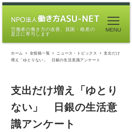
メ
イ
ン
労働者の働き方の改善、貧困・格差の
MENU
コ
是正に寄与します
ン
テ
ホーム
全投稿一覧
ニュース・トピックス
支出だけ
ン
増え「ゆとりない」 日銀の生活意識アンケート
ツ
へ
移
支出だけ増え「ゆとり
動
ない」 日銀の生活意
識アンケート