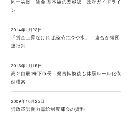
同一労働・賃金 基本給の差容認 政府ガイドライ
ン
2014年1月22日
投稿日
「賃金上昇なければ経済に冷や水」 連合が経団
連批判
2013年1月15日
投稿日
高２自殺:橋下市長、発言転換後も体罰ルール化依
然模索
2009年10月25日
投稿日
労政審労働力需給制度部会の資料