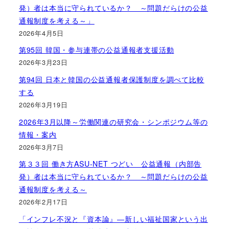
発）者は本当に守られているか？ ～問題だらけの公益
通報制度を考える～」
2026年4月5日
第95回 韓国・参与連帯の公益通報者支援活動
2026年3月23日
第94回 日本と韓国の公益通報者保護制度を調べて比較
する
2026年3月19日
2026年3月以降～労働関連の研究会・シンポジウム等の
情報・案内
2026年3月7日
第３３回 働き方ASU-NET つどい 公益通報（内部告
発）者は本当に守られているか？ ～問題だらけの公益
通報制度を考える～
2026年2月17日
「インフレ不況と『資本論』―新しい福祉国家という出