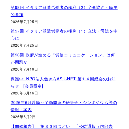
第98回 イタリア派遣労働者の権利（2）労働協約・民主
的参加
2026年7月25日
第97回 イタリア派遣労働者の権利（1）立法・司法を中
心に
2026年7月25日
第96回 政府が進める「労使コミュニケーション」は何
が問題か
2026年7月16日
保護中: NPO法人働き方ASU-NET 第１４回総会のお知
らせ [会員限定]
2026年6月16日
2026年6月以降～労働関連の研究会・シンポジウム等の
情報・案内
2026年6月2日
【開催報告】 第３３回つどい 「公益通報（内部告