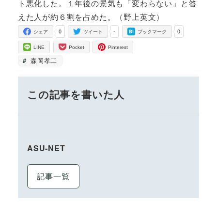
ト悪化した。１年後の景気も「変わらない」と答
えた人が約６割を占めた。（野上英文）
0
-
0
シェア
ツイート
ブックマーク
LINE
Pocket
Pinterest
森岡孝二
この記事を書いた人
ASU-NET
記事一覧