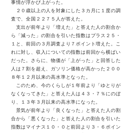
事情が浮かび上がった。
２０歳以上の人を対象にした３カ月に１度の調
査で、全国２２７５人が答えた。
支出が前年より「増えた」と答えた人の割合か
ら「減った」の割合を引いた指数はプラス２５・
１と、前回の３月調査より７ポイント増えた。こ
れに対し、収入についての指数は前回から横ばい
だった。さらに、物価が「上がった」と回答した
人は７割を超え、ガソリン価格が高かった２００
８年１２月以来の高水準となった。
このため、今のくらしが１年前より「ゆとりが
なくなってきた」と答えた人は４３・７％にのぼ
り、１３年３月以来の高水準になった。
景気が前年より「良くなった」と答えた人の割
合から「悪くなった」と答えた人の割合を引いた
指数はマイナス１０・０と前回より３・６ポイン