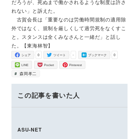
だろうが、死ぬまで働かされるような制度は許さ
れない」と訴えた。
古賀会長は「重要なのは労働時間規制の適用除
外ではなく、規制を厳しくして過労死をなくすこ
と。スタンスは全くみなさんと一緒だ」と話し
た。【東海林智】
0
-
0
シェア
ツイート
ブックマーク
LINE
Pocket
Pinterest
森岡孝二
この記事を書いた人
ASU-NET