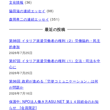
文化情報
(36)
脇田滋の連続エッセイ
(98)
森岡孝二の連続エッセイ
(351)
最近の投稿
第98回 イタリア派遣労働者の権利（2）労働協約・民主
的参加
2026年7月25日
第97回 イタリア派遣労働者の権利（1）立法・司法を中
心に
2026年7月25日
第96回 政府が進める「労使コミュニケーション」は何
が問題か
2026年7月16日
保護中: NPO法人働き方ASU-NET 第１４回総会のお知
らせ [会員限定]