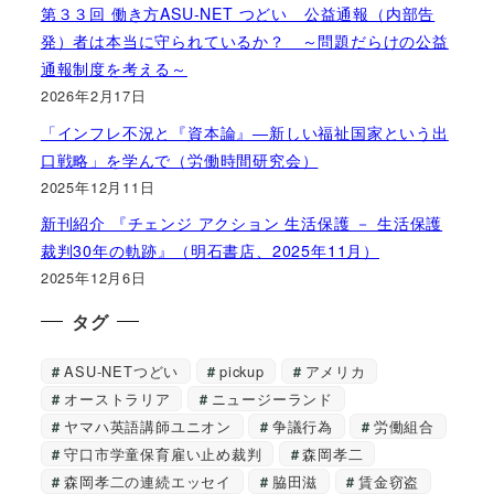
第３３回 働き方ASU-NET つどい 公益通報（内部告
発）者は本当に守られているか？ ～問題だらけの公益
通報制度を考える～
2026年2月17日
「インフレ不況と『資本論』―新しい福祉国家という出
口戦略」を学んで（労働時間研究会）
2025年12月11日
新刊紹介 『チェンジ アクション 生活保護 － 生活保護
裁判30年の軌跡』（明石書店、2025年11月）
2025年12月6日
タグ
ASU-NETつどい
pickup
アメリカ
オーストラリア
ニュージーランド
ヤマハ英語講師ユニオン
争議行為
労働組合
守口市学童保育雇い止め裁判
森岡孝二
森岡孝二の連続エッセイ
脇田滋
賃金窃盗