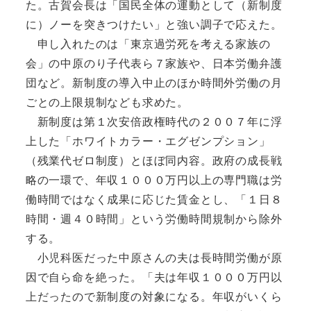
た。古賀会長は「国民全体の運動として（新制度
に）ノーを突きつけたい」と強い調子で応えた。
申し入れたのは「東京過労死を考える家族の
会」の中原のり子代表ら７家族や、日本労働弁護
団など。新制度の導入中止のほか時間外労働の月
ごとの上限規制なども求めた。
新制度は第１次安倍政権時代の２００７年に浮
上した「ホワイトカラー・エグゼンプション」
（残業代ゼロ制度）とほぼ同内容。政府の成長戦
略の一環で、年収１０００万円以上の専門職は労
働時間ではなく成果に応じた賃金とし、「１日８
時間・週４０時間」という労働時間規制から除外
する。
小児科医だった中原さんの夫は長時間労働が原
因で自ら命を絶った。「夫は年収１０００万円以
上だったので新制度の対象になる。年収がいくら