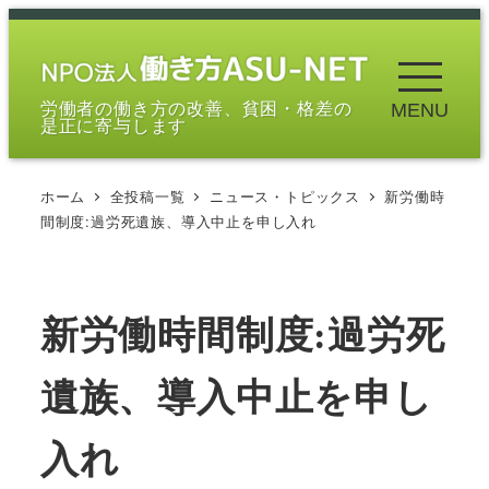
メ
イ
ン
労働者の働き方の改善、貧困・格差の
MENU
コ
是正に寄与します
ン
テ
ホーム
全投稿一覧
ニュース・トピックス
新労働時
ン
間制度:過労死遺族、導入中止を申し入れ
ツ
へ
移
新労働時間制度:過労死
動
遺族、導入中止を申し
入れ