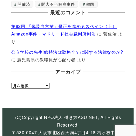
開催済
関大不当解雇事件
韓国
最近のコメント
第82回 「偽装自営業」是正を進めるスペイン（上）
Amazon事件・マドリード社会裁判所判決
に
菅俊治
よ
り
公立学校の先生!給特法は勤務全てに関する法律なのか?
に
鹿児島県の教職員が心配な者
より
アーカイブ
ア
ー
カ
イ
ブ
(C)Copyright NPO法人 働き方ASU-NET, All Rights
Reserved.
〒530-0047 大阪市北区西天満4丁目4-18 梅ヶ枝中央ビ