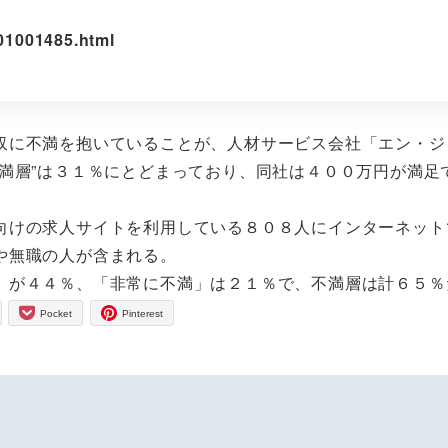
01001485.html
に不満を抱いていることが、人材サービス会社「エン・ジ
満層”は３１％にとどまっており、同社は４００万円が満足
けの求人サイトを利用している８０８人にインターネット
や無職の人が含まれる。
が４４％、「非常に不満」は２１％で、不満層は計６５％
Pocket
Pinterest