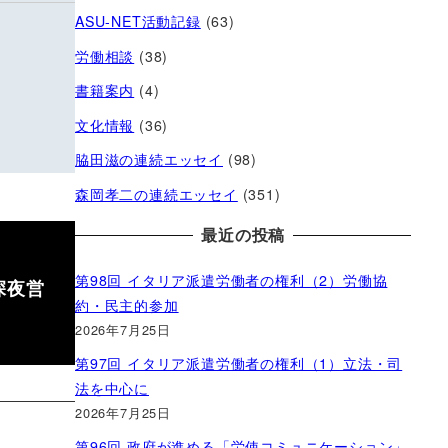
ASU-NET活動記録
(63)
労働相談
(38)
書籍案内
(4)
文化情報
(36)
脇田滋の連続エッセイ
(98)
森岡孝二の連続エッセイ
(351)
最近の投稿
第98回 イタリア派遣労働者の権利（2）労働協
深夜営
約・民主的参加
2026年7月25日
第97回 イタリア派遣労働者の権利（1）立法・司
法を中心に
2026年7月25日
第96回 政府が進める「労使コミュニケーション」