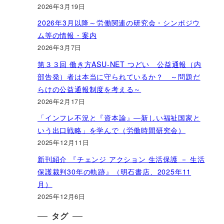
2026年3月19日
2026年3月以降～労働関連の研究会・シンポジウ
ム等の情報・案内
2026年3月7日
第３３回 働き方ASU-NET つどい 公益通報（内
部告発）者は本当に守られているか？ ～問題だ
らけの公益通報制度を考える～
2026年2月17日
「インフレ不況と『資本論』―新しい福祉国家と
いう出口戦略」を学んで（労働時間研究会）
2025年12月11日
新刊紹介 『チェンジ アクション 生活保護 － 生活
保護裁判30年の軌跡』（明石書店、2025年11
月）
2025年12月6日
タグ