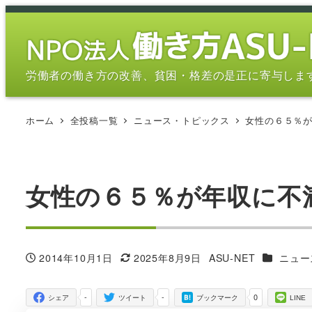
メ
イ
ン
コ
労働者の働き方の改善、貧困・格差の是正に寄与しま
ン
テ
ホーム
全投稿一覧
ニュース・トピックス
女性の６５％
ン
ツ
へ
移
女性の６５％が年収に不
動
カテゴリ
2014年10月1日
2025年8月9日
ASU-NET
ニュー
投稿日
更新日
著
者
-
-
0
シェア
ツイート
ブックマーク
LINE