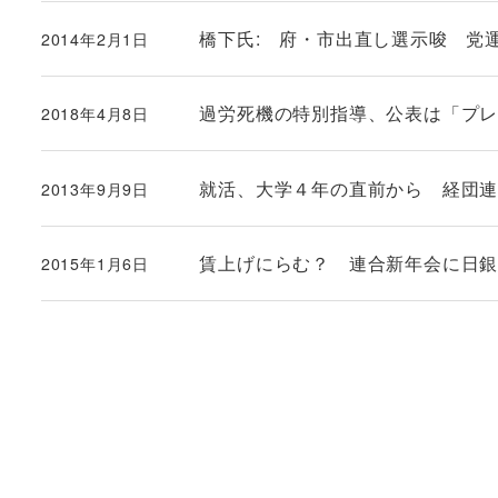
橋下氏: 府・市出直し選示唆 党
2014年2月1日
投稿日
過労死機の特別指導、公表は「プ
2018年4月8日
投稿日
就活、大学４年の直前から 経団
2013年9月9日
投稿日
賃上げにらむ？ 連合新年会に日
2015年1月6日
投稿日