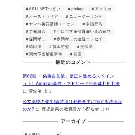
ASU-NETつどい
pickup
アメリカ
オーストラリア
ニュージーランド
ヤマハ英語講師ユニオン
争議行為
労働組合
守口市学童保育雇い止め裁判
森岡孝二
森岡孝二の連続エッセイ
脇田滋
賃金窃盗
開催済
関大不当解雇事件
韓国
最近のコメント
第82回 「偽装自営業」是正を進めるスペイン
（上）Amazon事件・マドリード社会裁判所判決
に
菅俊治
より
公立学校の先生!給特法は勤務全てに関する法律な
のか?
に
鹿児島県の教職員が心配な者
より
アーカイブ
ア