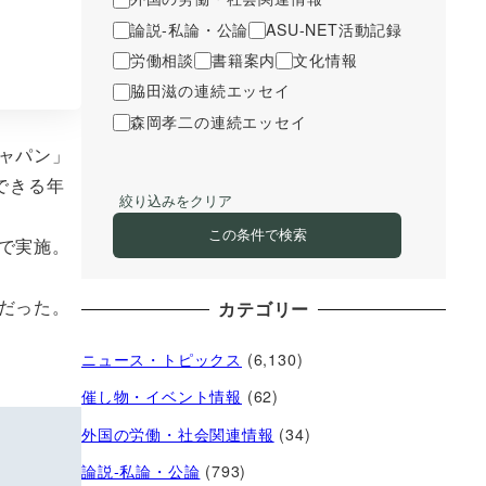
論説-私論・公論
ASU-NET活動記録
労働相談
書籍案内
文化情報
脇田滋の連続エッセイ
森岡孝二の連続エッセイ
ャパン」
できる年
絞り込みをクリア
この条件で検索
で実施。
だった。
カテゴリー
ニュース・トピックス
(6,130)
催し物・イベント情報
(62)
外国の労働・社会関連情報
(34)
論説-私論・公論
(793)