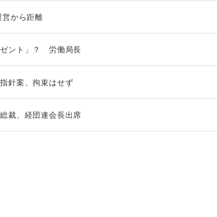
運営から距離
レゼント」？ 労働局長
連指針案、拘束はせず
銀総裁、経団連会長出席