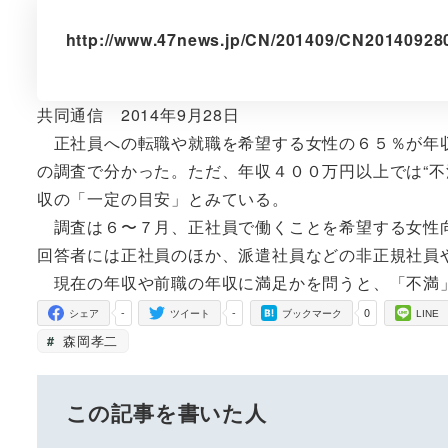
http://www.47news.jp/CN/201409/CN20140928
共同通信 2014年9月28日
正社員への転職や就職を希望する女性の６５％が年収
の調査で分かった。ただ、年収４００万円以上では“不
収の「一定の目安」とみている。
調査は６〜７月、正社員で働くことを希望する女性向
回答者には正社員のほか、派遣社員などの非正規社員
現在の年収や前職の年収に満足かを問うと、「不満」
-
-
0
シェア
ツイート
ブックマーク
LINE
森岡孝二
この記事を書いた人