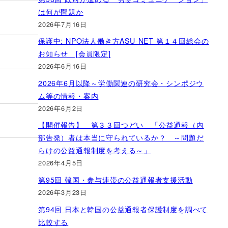
は何が問題か
2026年7月16日
保護中: NPO法人働き方ASU-NET 第１４回総会の
お知らせ [会員限定]
2026年6月16日
2026年6月以降～労働関連の研究会・シンポジウ
ム等の情報・案内
2026年6月2日
【開催報告】 第３３回つどい 「公益通報（内
部告発）者は本当に守られているか？ ～問題だ
らけの公益通報制度を考える～」
2026年4月5日
第95回 韓国・参与連帯の公益通報者支援活動
2026年3月23日
第94回 日本と韓国の公益通報者保護制度を調べて
比較する