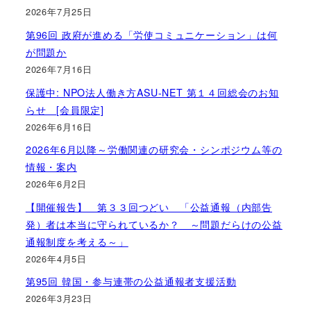
2026年7月25日
第96回 政府が進める「労使コミュニケーション」は何
が問題か
2026年7月16日
保護中: NPO法人働き方ASU-NET 第１４回総会のお知
らせ [会員限定]
2026年6月16日
2026年6月以降～労働関連の研究会・シンポジウム等の
情報・案内
2026年6月2日
【開催報告】 第３３回つどい 「公益通報（内部告
発）者は本当に守られているか？ ～問題だらけの公益
通報制度を考える～」
2026年4月5日
第95回 韓国・参与連帯の公益通報者支援活動
2026年3月23日