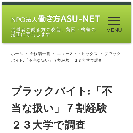
メ
イ
ン
労働者の働き方の改善、貧困・格差の
MENU
コ
是正に寄与します
ン
テ
ホーム
全投稿一覧
ニュース・トピックス
ブラック
ン
バイト:「不当な扱い」７割経験 ２３大学で調査
ツ
へ
移
ブラックバイト:「不
動
当な扱い」７割経験
２３大学で調査