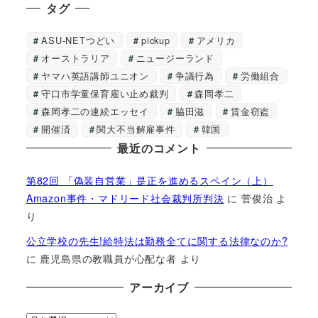
タグ
ASU-NETつどい
pickup
アメリカ
オーストラリア
ニュージーランド
ヤマハ英語講師ユニオン
争議行為
労働組合
守口市学童保育雇い止め裁判
森岡孝二
森岡孝二の連続エッセイ
脇田滋
賃金窃盗
開催済
関大不当解雇事件
韓国
最近のコメント
第82回 「偽装自営業」是正を進めるスペイン（上）
Amazon事件・マドリード社会裁判所判決
に
菅俊治
よ
り
公立学校の先生!給特法は勤務全てに関する法律なのか?
に
鹿児島県の教職員が心配な者
より
アーカイブ