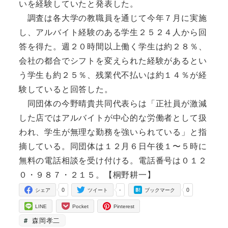
いを経験していたと発表した。
調査は各大学の教職員を通じて今年７月に実施
し、アルバイト経験のある学生２５２４人から回
答を得た。週２０時間以上働く学生は約２８％、
会社の都合でシフトを変えられた経験があるとい
う学生も約２５％、残業代不払いは約１４％が経
験していると回答した。
同団体の今野晴貴共同代表らは「正社員が激減
した店ではアルバイトが中心的な労働者として扱
われ、学生が無理な勤務を強いられている」と指
摘している。同団体は１２月６日午後１〜５時に
無料の電話相談を受け付ける。電話番号は０１２
０・９８７・２１５。【桐野耕一】
0
-
0
シェア
ツイート
ブックマーク
LINE
Pocket
Pinterest
森岡孝二