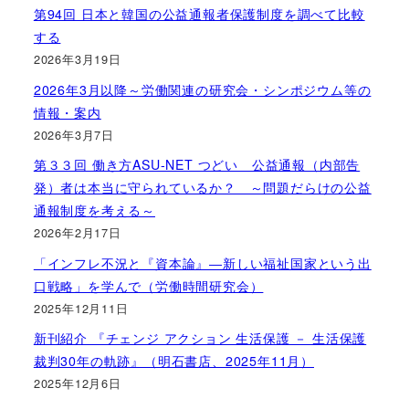
第94回 日本と韓国の公益通報者保護制度を調べて比較
する
2026年3月19日
2026年3月以降～労働関連の研究会・シンポジウム等の
情報・案内
2026年3月7日
第３３回 働き方ASU-NET つどい 公益通報（内部告
発）者は本当に守られているか？ ～問題だらけの公益
通報制度を考える～
2026年2月17日
「インフレ不況と『資本論』―新しい福祉国家という出
口戦略」を学んで（労働時間研究会）
2025年12月11日
新刊紹介 『チェンジ アクション 生活保護 － 生活保護
裁判30年の軌跡』（明石書店、2025年11月）
2025年12月6日