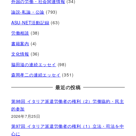
外国の労働・社会関連情報
(34)
論説-私論・公論
(793)
ASU-NET活動記録
(63)
労働相談
(38)
書籍案内
(4)
文化情報
(36)
脇田滋の連続エッセイ
(98)
森岡孝二の連続エッセイ
(351)
最近の投稿
第98回 イタリア派遣労働者の権利（2）労働協約・民主
的参加
2026年7月25日
第97回 イタリア派遣労働者の権利（1）立法・司法を中
心に