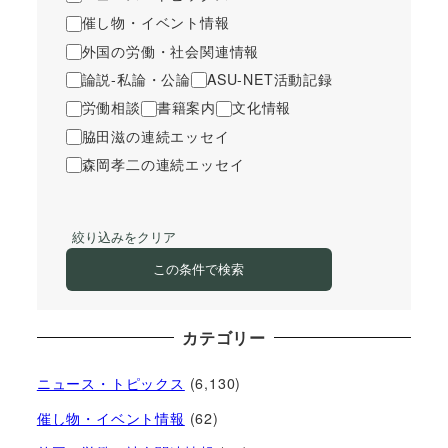
催し物・イベント情報
外国の労働・社会関連情報
論説-私論・公論
ASU-NET活動記録
労働相談
書籍案内
文化情報
脇田滋の連続エッセイ
森岡孝二の連続エッセイ
絞り込みをクリア
この条件で検索
カテゴリー
ニュース・トピックス
(6,130)
催し物・イベント情報
(62)