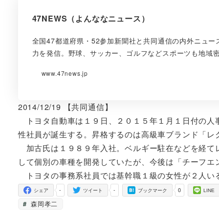
47NEWS（よんななニュース）
全国47都道府県・52参加新聞社と共同通信の内外ニュ
力を発信。野球、サッカー、ゴルフなどスポーツも地域
www.47news.jp
2014/12/19 【共同通信】
トヨタ自動車は１９日、２０１５年１月１日付の人事
性社員が誕生する。昇格するのは高級車ブランド「レ
加古氏は１９８９年入社。ベルギー駐在などを経てレ
して個別の車種を開発していたが、今後は「チーフエ
トヨタの事務系社員では基幹職１級の女性が２人い
-
-
0
シェア
ツイート
ブックマーク
LINE
森岡孝二