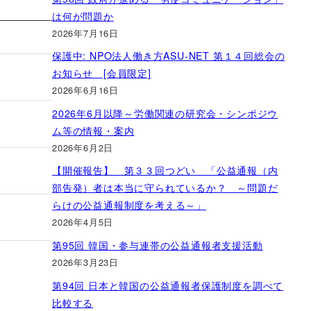
は何が問題か
2026年7月16日
保護中: NPO法人働き方ASU-NET 第１４回総会の
お知らせ [会員限定]
2026年6月16日
2026年6月以降～労働関連の研究会・シンポジウ
ム等の情報・案内
2026年6月2日
【開催報告】 第３３回つどい 「公益通報（内
部告発）者は本当に守られているか？ ～問題だ
らけの公益通報制度を考える～」
2026年4月5日
第95回 韓国・参与連帯の公益通報者支援活動
2026年3月23日
第94回 日本と韓国の公益通報者保護制度を調べて
比較する