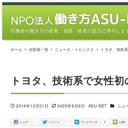
メ
イ
ン
コ
労働者の働き方の改善、貧困・格差の是正に寄与しま
ン
テ
ホーム
全投稿一覧
ニュース・トピックス
トヨタ、技術
ン
ツ
へ
移
トヨタ、技術系で女性初
動
カテゴリ
2014年12月21日
2025年8月9日
ASU-NET
ニュ
投稿日
更新日
著
者
-
-
0
シェア
ツイート
ブックマーク
LINE