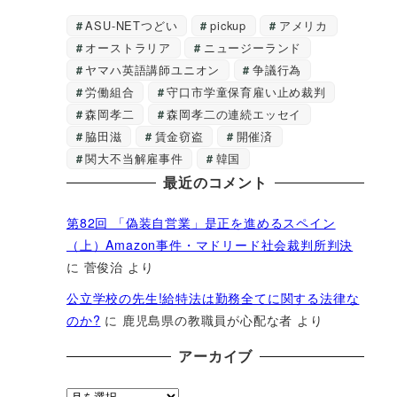
ASU-NETつどい
pickup
アメリカ
オーストラリア
ニュージーランド
ヤマハ英語講師ユニオン
争議行為
労働組合
守口市学童保育雇い止め裁判
森岡孝二
森岡孝二の連続エッセイ
脇田滋
賃金窃盗
開催済
関大不当解雇事件
韓国
最近のコメント
第82回 「偽装自営業」是正を進めるスペイン
（上）Amazon事件・マドリード社会裁判所判決
に
菅俊治
より
公立学校の先生!給特法は勤務全てに関する法律な
のか?
に
鹿児島県の教職員が心配な者
より
アーカイブ
ア