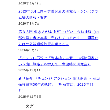
2026年3月19日
2026年3月以降～労働関連の研究会・シンポジウ
ム等の情報・案内
2026年3月7日
第３３回 働き方ASU-NET つどい 公益通報（内
部告発）者は本当に守られているか？ ～問題だ
らけの公益通報制度を考える～
2026年2月17日
「インフレ不況と『資本論』―新しい福祉国家と
いう出口戦略」を学んで（労働時間研究会）
2025年12月11日
新刊紹介 『チェンジ アクション 生活保護 － 生活
保護裁判30年の軌跡』（明石書店、2025年11
月）
2025年12月6日
タグ