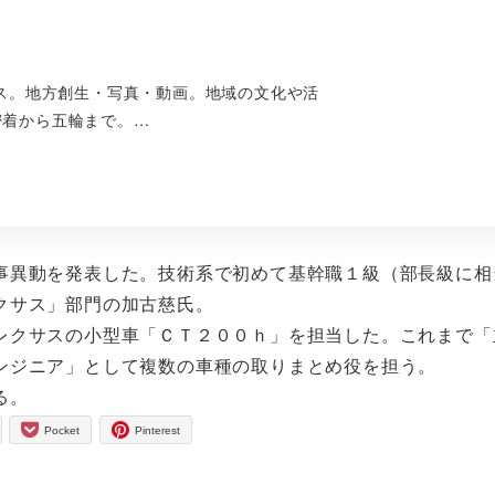
ース。地方創生・写真・動画。地域の文化や活
密着から五輪まで。…
異動を発表した。技術系で初めて基幹職１級（部長級に相
クサス」部門の加古慈氏。
クサスの小型車「ＣＴ２００ｈ」を担当した。これまで「
ンジニア」として複数の車種の取りまとめ役を担う。
る。
Pocket
Pinterest