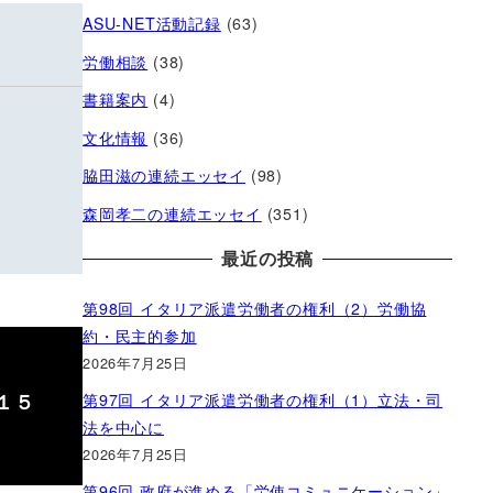
ASU-NET活動記録
(63)
労働相談
(38)
書籍案内
(4)
文化情報
(36)
脇田滋の連続エッセイ
(98)
森岡孝二の連続エッセイ
(351)
最近の投稿
第98回 イタリア派遣労働者の権利（2）労働協
約・民主的参加
2026年7月25日
１５
第97回 イタリア派遣労働者の権利（1）立法・司
法を中心に
2026年7月25日
第96回 政府が進める「労使コミュニケーション」