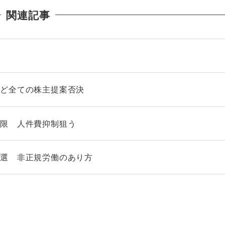
関連記事
など全ての株主提案否決
制限 人件費抑制狙う
院選 非正規労働のあり方