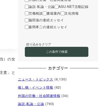
論説-私論・公論
ASU-NET活動記録
労働相談
書籍案内
文化情報
脇田滋の連続エッセイ
森岡孝二の連続エッセイ
絞り込みをクリア
この条件で検索
当）の女
カテゴリー
主査」と
ニュース・トピックス
(6,130)
催し物・イベント情報
(62)
外国の労働・社会関連情報
(34)
論説-私論・公論
(793)