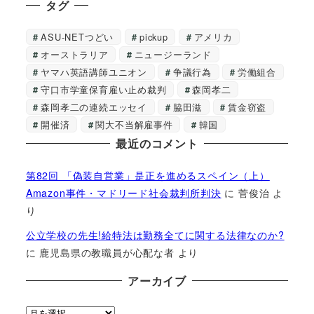
タグ
ASU-NETつどい
pickup
アメリカ
オーストラリア
ニュージーランド
ヤマハ英語講師ユニオン
争議行為
労働組合
守口市学童保育雇い止め裁判
森岡孝二
森岡孝二の連続エッセイ
脇田滋
賃金窃盗
開催済
関大不当解雇事件
韓国
最近のコメント
第82回 「偽装自営業」是正を進めるスペイン（上）
Amazon事件・マドリード社会裁判所判決
に
菅俊治
よ
り
公立学校の先生!給特法は勤務全てに関する法律なのか?
に
鹿児島県の教職員が心配な者
より
アーカイブ
ア