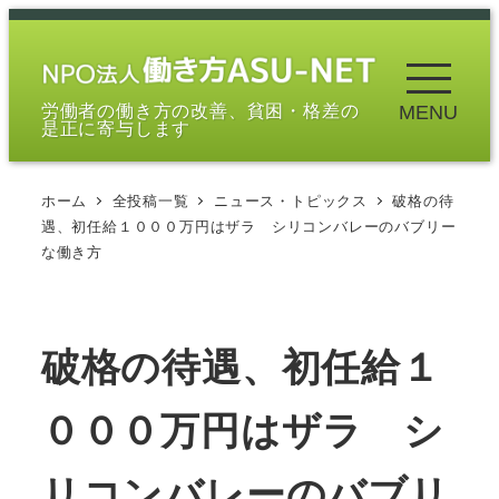
メ
イ
ン
労働者の働き方の改善、貧困・格差の
MENU
コ
是正に寄与します
ン
テ
ホーム
全投稿一覧
ニュース・トピックス
破格の待
ン
遇、初任給１０００万円はザラ シリコンバレーのバブリー
ツ
な働き方
へ
移
動
破格の待遇、初任給１
０００万円はザラ シ
リコンバレーのバブリ