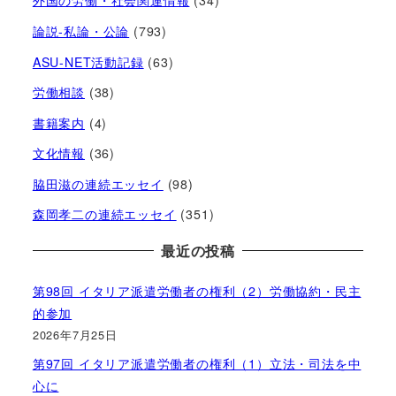
外国の労働・社会関連情報
(34)
論説-私論・公論
(793)
ASU-NET活動記録
(63)
労働相談
(38)
書籍案内
(4)
文化情報
(36)
脇田滋の連続エッセイ
(98)
森岡孝二の連続エッセイ
(351)
最近の投稿
第98回 イタリア派遣労働者の権利（2）労働協約・民主
的参加
2026年7月25日
第97回 イタリア派遣労働者の権利（1）立法・司法を中
心に