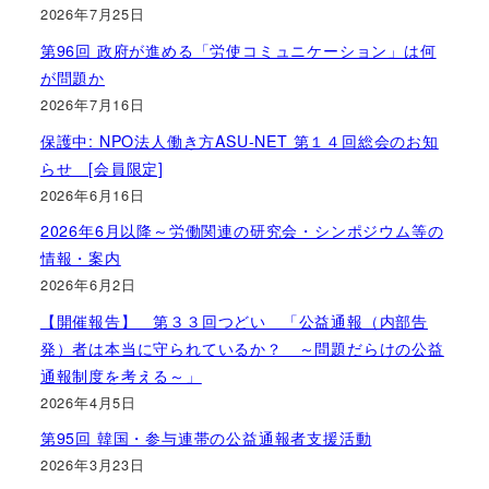
2026年7月25日
第96回 政府が進める「労使コミュニケーション」は何
が問題か
2026年7月16日
保護中: NPO法人働き方ASU-NET 第１４回総会のお知
らせ [会員限定]
2026年6月16日
2026年6月以降～労働関連の研究会・シンポジウム等の
情報・案内
2026年6月2日
【開催報告】 第３３回つどい 「公益通報（内部告
発）者は本当に守られているか？ ～問題だらけの公益
通報制度を考える～」
2026年4月5日
第95回 韓国・参与連帯の公益通報者支援活動
2026年3月23日