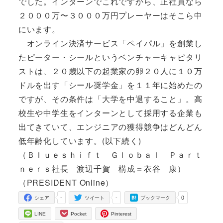
でした。インターンでこれですから、正社員なら
２０００万〜３０００万円プレーヤーはそこら中
にいます。
オンライン決済サービス「ペイパル」を創業し
たピーター・シールというベンチャーキャピタリ
ストは、２０歳以下の起業家の卵２０人に１０万
ドルを出す「シール奨学金」を１１年に始めたの
ですが、その条件は「大学を中退すること」。高
校生や中学生をインターンとして採用する企業も
出てきていて、エンジニアの獲得競争はどんどん
低年齢化しています。(以下続く)
（Ｂｌｕｅｓｈｉｆｔ Ｇｌｏｂａｌ Ｐａｒｔ
ｎｅｒｓ社長 渡辺千賀 構成＝衣谷 康）
（PRESIDENT Online）
-
-
0
シェア
ツイート
ブックマーク
LINE
Pocket
Pinterest