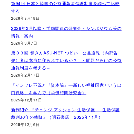
第94回 日本と韓国の公益通報者保護制度を調べて比較
する
2026年3月19日
2026年3月以降～労働関連の研究会・シンポジウム等の
情報・案内
2026年3月7日
第３３回 働き方ASU-NET つどい 公益通報（内部告
発）者は本当に守られているか？ ～問題だらけの公益
通報制度を考える～
2026年2月17日
「インフレ不況と『資本論』―新しい福祉国家という出
口戦略」を学んで（労働時間研究会）
2025年12月11日
新刊紹介 『チェンジ アクション 生活保護 － 生活保護
裁判30年の軌跡』（明石書店、2025年11月）
2025年12月6日