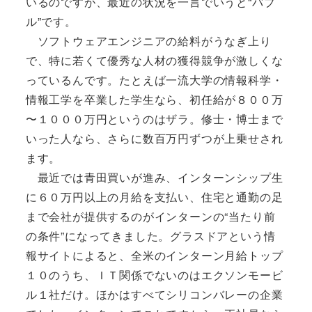
いるのですが、最近の状況を一言でいうと“バブ
ル”です。
ソフトウェアエンジニアの給料がうなぎ上り
で、特に若くて優秀な人材の獲得競争が激しくな
っているんです。たとえば一流大学の情報科学・
情報工学を卒業した学生なら、初任給が８００万
〜１０００万円というのはザラ。修士・博士まで
いった人なら、さらに数百万円ずつが上乗せされ
ます。
最近では青田買いが進み、インターンシップ生
に６０万円以上の月給を支払い、住宅と通勤の足
まで会社が提供するのがインターンの“当たり前
の条件”になってきました。グラスドアという情
報サイトによると、全米のインターン月給トップ
１０のうち、ＩＴ関係でないのはエクソンモービ
ル１社だけ。ほかはすべてシリコンバレーの企業