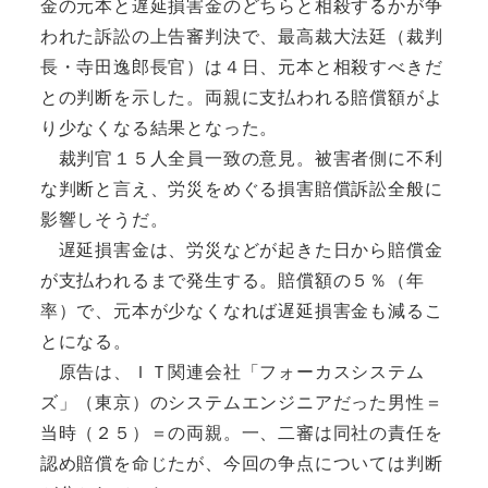
金の元本と遅延損害金のどちらと相殺するかが争
われた訴訟の上告審判決で、最高裁大法廷（裁判
長・寺田逸郎長官）は４日、元本と相殺すべきだ
との判断を示した。両親に支払われる賠償額がよ
り少なくなる結果となった。
裁判官１５人全員一致の意見。被害者側に不利
な判断と言え、労災をめぐる損害賠償訴訟全般に
影響しそうだ。
遅延損害金は、労災などが起きた日から賠償金
が支払われるまで発生する。賠償額の５％（年
率）で、元本が少なくなれば遅延損害金も減るこ
とになる。
原告は、ＩＴ関連会社「フォーカスシステム
ズ」（東京）のシステムエンジニアだった男性＝
当時（２５）＝の両親。一、二審は同社の責任を
認め賠償を命じたが、今回の争点については判断