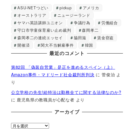
ASU-NETつどい
pickup
アメリカ
オーストラリア
ニュージーランド
ヤマハ英語講師ユニオン
争議行為
労働組合
守口市学童保育雇い止め裁判
森岡孝二
森岡孝二の連続エッセイ
脇田滋
賃金窃盗
開催済
関大不当解雇事件
韓国
最近のコメント
第82回 「偽装自営業」是正を進めるスペイン（上）
Amazon事件・マドリード社会裁判所判決
に
菅俊治
よ
り
公立学校の先生!給特法は勤務全てに関する法律なのか?
に
鹿児島県の教職員が心配な者
より
アーカイブ
ア
ー