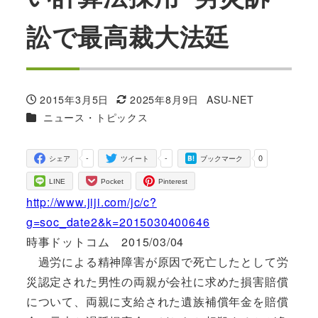
訟で最高裁大法廷
2015年3月5日
2025年8月9日
ASU-NET
投稿日
更新日
著
カテゴリー
ニュース・トピックス
者
-
-
0
シェア
ツイート
ブックマーク
LINE
Pocket
Pinterest
http://www.jiji.com/jc/c?
g=soc_date2&k=2015030400646
時事ドットコム 2015/03/04
過労による精神障害が原因で死亡したとして労
災認定された男性の両親が会社に求めた損害賠償
について、両親に支給された遺族補償年金を賠償