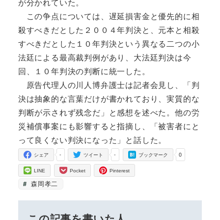
が分かれていた。
この争点については、遅延損害金と優先的に相
殺すべきだとした２００４年判決と、元本と相殺
すべきだとした１０年判決という異なる二つの小
法廷による最高裁判例があり、大法廷判決は今
回、１０年判決の判断に統一した。
原告代理人の川人博弁護士は記者会見し、「判
決は抽象的な言葉だけが書かれており、実質的な
判断が示されず残念だ」と感想を述べた。他の労
災補償事案にも影響すると指摘し、「被害者にと
って良くない判決になった」と話した。
-
-
0
シェア
ツイート
ブックマーク
LINE
Pocket
Pinterest
森岡孝二
この記事を書いた人