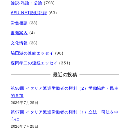
論説-私論・公論
(793)
ASU-NET活動記録
(63)
労働相談
(38)
書籍案内
(4)
文化情報
(36)
脇田滋の連続エッセイ
(98)
森岡孝二の連続エッセイ
(351)
最近の投稿
第98回 イタリア派遣労働者の権利（2）労働協約・民主
的参加
2026年7月25日
第97回 イタリア派遣労働者の権利（1）立法・司法を中
心に
2026年7月25日