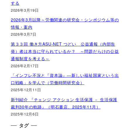
する
2026年3月19日
2026年3月以降～労働関連の研究会・シンポジウム等の
情報・案内
2026年3月7日
第３３回 働き方ASU-NET つどい 公益通報（内部告
発）者は本当に守られているか？ ～問題だらけの公益
通報制度を考える～
2026年2月17日
「インフレ不況と『資本論』―新しい福祉国家という出
口戦略」を学んで（労働時間研究会）
2025年12月11日
新刊紹介 『チェンジ アクション 生活保護 － 生活保護
裁判30年の軌跡』（明石書店、2025年11月）
2025年12月6日
タグ