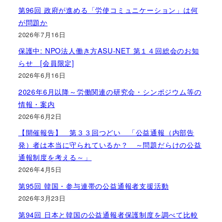
第96回 政府が進める「労使コミュニケーション」は何
が問題か
2026年7月16日
保護中: NPO法人働き方ASU-NET 第１４回総会のお知
らせ [会員限定]
2026年6月16日
2026年6月以降～労働関連の研究会・シンポジウム等の
情報・案内
2026年6月2日
【開催報告】 第３３回つどい 「公益通報（内部告
発）者は本当に守られているか？ ～問題だらけの公益
通報制度を考える～」
2026年4月5日
第95回 韓国・参与連帯の公益通報者支援活動
2026年3月23日
第94回 日本と韓国の公益通報者保護制度を調べて比較