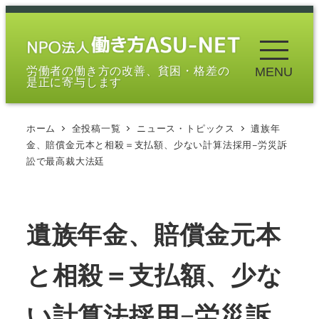
メ
イ
ン
労働者の働き方の改善、貧困・格差の
MENU
コ
是正に寄与します
ン
テ
ホーム
全投稿一覧
ニュース・トピックス
遺族年
ン
金、賠償金元本と相殺＝支払額、少ない計算法採用−労災訴
ツ
訟で最高裁大法廷
へ
移
動
遺族年金、賠償金元本
と相殺＝支払額、少な
い計算法採用−労災訴