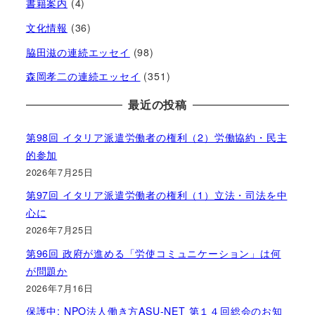
書籍案内
(4)
文化情報
(36)
脇田滋の連続エッセイ
(98)
森岡孝二の連続エッセイ
(351)
最近の投稿
第98回 イタリア派遣労働者の権利（2）労働協約・民主
的参加
2026年7月25日
第97回 イタリア派遣労働者の権利（1）立法・司法を中
心に
2026年7月25日
第96回 政府が進める「労使コミュニケーション」は何
が問題か
2026年7月16日
保護中: NPO法人働き方ASU-NET 第１４回総会のお知