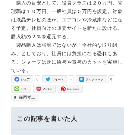
購入の目安として、役員クラスは２０万円、管
理職は１０万円、一般社員は５万円を設定。対象
は液晶テレビのほか、エアコンや冷蔵庫などにな
る予定。社員向けの販売サイトを新たに設ける。
購入額の２％を還元する。
製品購入は強制ではないが「全社的な取り組
み」としており、社員には負担になる恐れもあ
る。シャープは既に給与や賞与のカットを実施し
ている。
0
-
0
シェア
ツイート
ブックマーク
LINE
Pocket
Pinterest
森岡孝二
この記事を書いた人