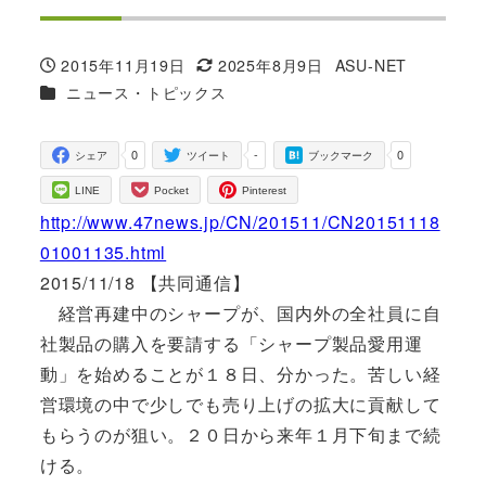
2015年11月19日
2025年8月9日
ASU-NET
投稿日
更新日
著
カテゴリー
ニュース・トピックス
者
0
-
0
シェア
ツイート
ブックマーク
LINE
Pocket
Pinterest
http://www.47news.jp/CN/201511/CN20151118
01001135.html
2015/11/18 【共同通信】
経営再建中のシャープが、国内外の全社員に自
社製品の購入を要請する「シャープ製品愛用運
動」を始めることが１８日、分かった。苦しい経
営環境の中で少しでも売り上げの拡大に貢献して
もらうのが狙い。２０日から来年１月下旬まで続
ける。