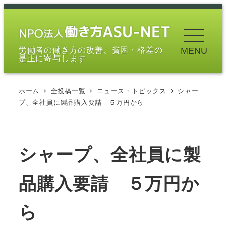
メ
イ
ン
労働者の働き方の改善、貧困・格差の
MENU
コ
是正に寄与します
ン
テ
ホーム
全投稿一覧
ニュース・トピックス
シャー
ン
プ、全社員に製品購入要請 ５万円から
ツ
へ
移
シャープ、全社員に製
動
品購入要請 ５万円か
ら