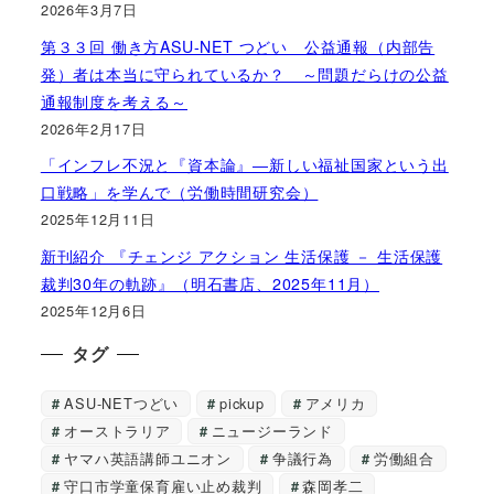
2026年3月7日
第３３回 働き方ASU-NET つどい 公益通報（内部告
発）者は本当に守られているか？ ～問題だらけの公益
通報制度を考える～
2026年2月17日
「インフレ不況と『資本論』―新しい福祉国家という出
口戦略」を学んで（労働時間研究会）
2025年12月11日
新刊紹介 『チェンジ アクション 生活保護 － 生活保護
裁判30年の軌跡』（明石書店、2025年11月）
2025年12月6日
タグ
ASU-NETつどい
pickup
アメリカ
オーストラリア
ニュージーランド
ヤマハ英語講師ユニオン
争議行為
労働組合
守口市学童保育雇い止め裁判
森岡孝二