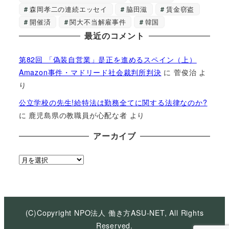
森岡孝二の連続エッセイ
脇田滋
賃金窃盗
開催済
関大不当解雇事件
韓国
最近のコメント
第82回 「偽装自営業」是正を進めるスペイン（上）
Amazon事件・マドリード社会裁判所判決
に
菅俊治
よ
り
公立学校の先生!給特法は勤務全てに関する法律なのか?
に
鹿児島県の教職員が心配な者
より
アーカイブ
ア
ー
カ
イ
ブ
(C)Copyright NPO法人 働き方ASU-NET, All Rights
Reserved.