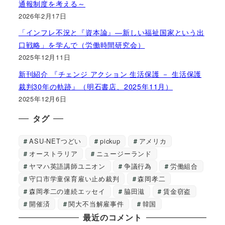
通報制度を考える～
2026年2月17日
「インフレ不況と『資本論』―新しい福祉国家という出
口戦略」を学んで（労働時間研究会）
2025年12月11日
新刊紹介 『チェンジ アクション 生活保護 － 生活保護
裁判30年の軌跡』（明石書店、2025年11月）
2025年12月6日
タグ
ASU-NETつどい
pickup
アメリカ
オーストラリア
ニュージーランド
ヤマハ英語講師ユニオン
争議行為
労働組合
守口市学童保育雇い止め裁判
森岡孝二
森岡孝二の連続エッセイ
脇田滋
賃金窃盗
開催済
関大不当解雇事件
韓国
最近のコメント