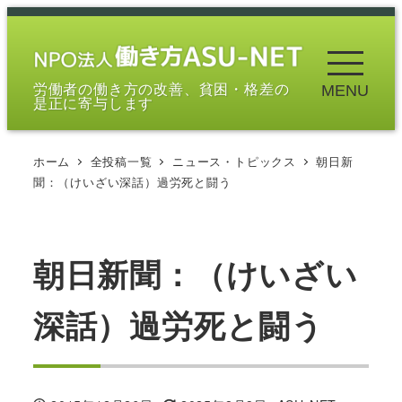
メ
イ
ン
労働者の働き方の改善、貧困・格差の
MENU
コ
是正に寄与します
ン
テ
ホーム
全投稿一覧
ニュース・トピックス
朝日新
ン
聞：（けいざい深話）過労死と闘う
ツ
へ
移
朝日新聞：（けいざい
動
深話）過労死と闘う