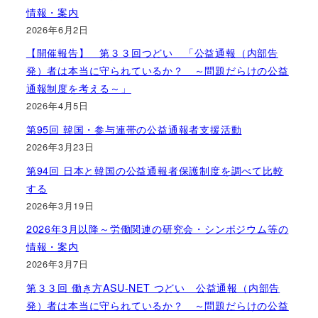
情報・案内
2026年6月2日
【開催報告】 第３３回つどい 「公益通報（内部告
発）者は本当に守られているか？ ～問題だらけの公益
通報制度を考える～」
2026年4月5日
第95回 韓国・参与連帯の公益通報者支援活動
2026年3月23日
第94回 日本と韓国の公益通報者保護制度を調べて比較
する
2026年3月19日
2026年3月以降～労働関連の研究会・シンポジウム等の
情報・案内
2026年3月7日
第３３回 働き方ASU-NET つどい 公益通報（内部告
発）者は本当に守られているか？ ～問題だらけの公益