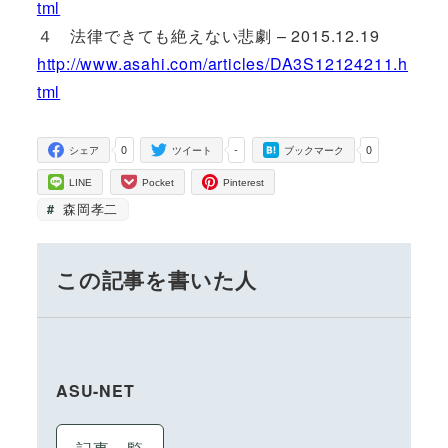
tml
４ 法律できても絶えない悲劇 – 2015.12.19
http://www.asahi.com/articles/DA3S12124211.h
tml
0
-
0
シェア
ツイート
ブックマーク
LINE
Pocket
Pinterest
森岡孝二
この記事を書いた人
ASU-NET