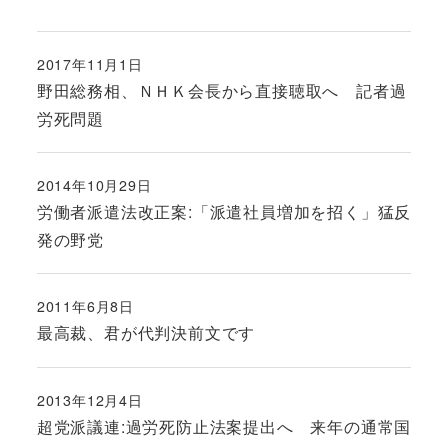
2017年11月1日
投稿日
野田総務相、ＮＨＫ会長から直接聴取へ 記者過
労死問題
2014年10月29日
投稿日
労働者派遣法改正案:「派遣社員増加を招く」猛反
発の野党
2011年6月8日
投稿日
最高裁、君が代判決前文です
2013年12月4日
投稿日
超党派議連:過労死防止法案提出へ 来年の通常国