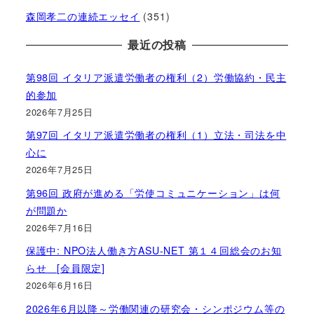
森岡孝二の連続エッセイ
(351)
最近の投稿
第98回 イタリア派遣労働者の権利（2）労働協約・民主
的参加
2026年7月25日
第97回 イタリア派遣労働者の権利（1）立法・司法を中
心に
2026年7月25日
第96回 政府が進める「労使コミュニケーション」は何
が問題か
2026年7月16日
保護中: NPO法人働き方ASU-NET 第１４回総会のお知
らせ [会員限定]
2026年6月16日
2026年6月以降～労働関連の研究会・シンポジウム等の