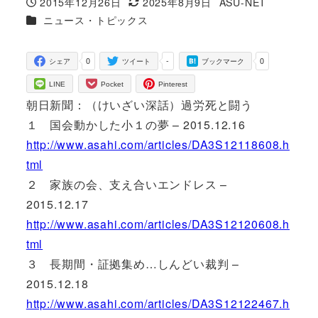
2015年12月26日
2025年8月9日
ASU-NET
投稿日
更新日
著
カテゴリー
ニュース・トピックス
者
0
-
0
シェア
ツイート
ブックマーク
LINE
Pocket
Pinterest
朝日新聞：（けいざい深話）過労死と闘う
１ 国会動かした小１の夢 – 2015.12.16
http://www.asahi.com/articles/DA3S12118608.h
tml
２ 家族の会、支え合いエンドレス –
2015.12.17
http://www.asahi.com/articles/DA3S12120608.h
tml
３ 長期間・証拠集め…しんどい裁判 –
2015.12.18
http://www.asahi.com/articles/DA3S12122467.h