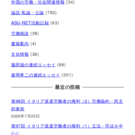
外国の労働・社会関連情報
(34)
論説-私論・公論
(793)
ASU-NET活動記録
(63)
労働相談
(38)
書籍案内
(4)
文化情報
(36)
脇田滋の連続エッセイ
(98)
森岡孝二の連続エッセイ
(351)
最近の投稿
第98回 イタリア派遣労働者の権利（2）労働協約・民主
的参加
2026年7月25日
第97回 イタリア派遣労働者の権利（1）立法・司法を中
心に