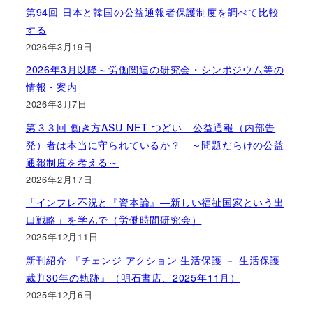
第94回 日本と韓国の公益通報者保護制度を調べて比較
する
2026年3月19日
2026年3月以降～労働関連の研究会・シンポジウム等の
情報・案内
2026年3月7日
第３３回 働き方ASU-NET つどい 公益通報（内部告
発）者は本当に守られているか？ ～問題だらけの公益
通報制度を考える～
2026年2月17日
「インフレ不況と『資本論』―新しい福祉国家という出
口戦略」を学んで（労働時間研究会）
2025年12月11日
新刊紹介 『チェンジ アクション 生活保護 － 生活保護
裁判30年の軌跡』（明石書店、2025年11月）
2025年12月6日