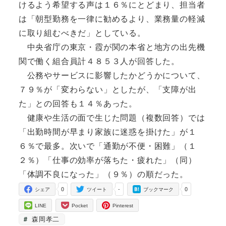
けるよう希望する声は１６％にとどまり、担当者
は「朝型勤務を一律に勧めるより、業務量の軽減
に取り組むべきだ」としている。
中央省庁の東京・霞が関の本省と地方の出先機
関で働く組合員計４８５３人が回答した。
公務やサービスに影響したかどうかについて、
７９％が「変わらない」としたが、「支障が出
た」との回答も１４％あった。
健康や生活の面で生じた問題（複数回答）では
「出勤時間が早まり家族に迷惑を掛けた」が１
６％で最多。次いで「通勤が不便・困難」（１
２％）「仕事の効率が落ちた・疲れた」（同）
「体調不良になった」（９％）の順だった。
0
-
0
シェア
ツイート
ブックマーク
LINE
Pocket
Pinterest
森岡孝二