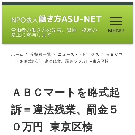
メ
イ
ン
労働者の働き方の改善、貧困・格差の
MENU
コ
是正に寄与します
ン
テ
ホーム
全投稿一覧
ニュース・トピックス
ＡＢＣマ
ン
ートを略式起訴＝違法残業、罰金５０万円−東京区検
ツ
へ
移
ＡＢＣマートを略式起
動
訴＝違法残業、罰金５
０万円−東京区検