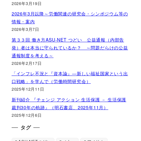
2026年3月19日
2026年3月以降～労働関連の研究会・シンポジウム等の
情報・案内
2026年3月7日
第３３回 働き方ASU-NET つどい 公益通報（内部告
発）者は本当に守られているか？ ～問題だらけの公益
通報制度を考える～
2026年2月17日
「インフレ不況と『資本論』―新しい福祉国家という出
口戦略」を学んで（労働時間研究会）
2025年12月11日
新刊紹介 『チェンジ アクション 生活保護 － 生活保護
裁判30年の軌跡』（明石書店、2025年11月）
2025年12月6日
タグ