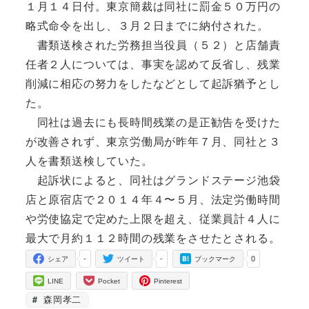
１月１４日付。東京簡裁は同社に罰金５０万円の
略式命令を出し、３月２日までに納付された。
書類送検された労務担当役員（５２）と店舗責
任者２人については、事実を認めて反省し、残業
削減に相応の努力をしたなどとして起訴猶予とし
た。
同社は過去にも長時間残業の是正勧告を受けた
が改善されず、東京労働局が昨年７月、同社と３
人を書類送検していた。
起訴状によると、同社はグランドステージ池袋
店と原宿店で２０１４年４〜５月、法定労働時間
や労使協定で定めた上限を超え、従業員計４人に
最大で月約１１２時間の残業をさせたとされる。
-
-
0
シェア
ツイート
ブックマーク
LINE
Pocket
Pinterest
森岡孝二