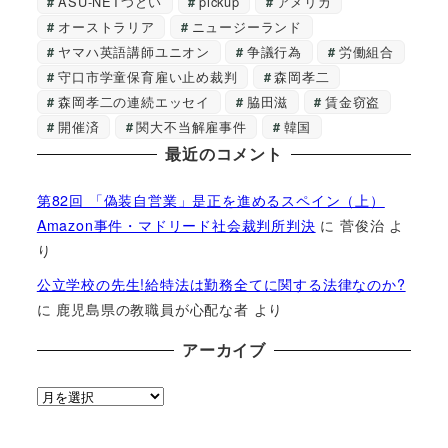
ASU-NETつどい
pickup
アメリカ
オーストラリア
ニュージーランド
ヤマハ英語講師ユニオン
争議行為
労働組合
守口市学童保育雇い止め裁判
森岡孝二
森岡孝二の連続エッセイ
脇田滋
賃金窃盗
開催済
関大不当解雇事件
韓国
最近のコメント
第82回 「偽装自営業」是正を進めるスペイン（上）
Amazon事件・マドリード社会裁判所判決
に
菅俊治
よ
り
公立学校の先生!給特法は勤務全てに関する法律なのか?
に
鹿児島県の教職員が心配な者
より
アーカイブ
ア
ー
カ