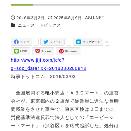
2016年3月3日
2025年8月9日
ASU-NET
投稿日
更新日
著
カテゴリー
ニュース・トピックス
者
-
-
0
シェア
ツイート
ブックマーク
LINE
Pocket
Pinterest
http://www.jiji.com/jc/c?
g=soc_date1&k=2016030200812
時事ドットコム 2016/03/02
全国展開する靴小売店「ＡＢＣマート」の運営
会社が、東京都内の２店舗で従業員に違法な長時
間残業をさせた事件で、東京区検は２日までに、
労働基準法違反罪で法人としての「エービーシ
ー・マート」（渋谷区）を略式起訴した。処分は