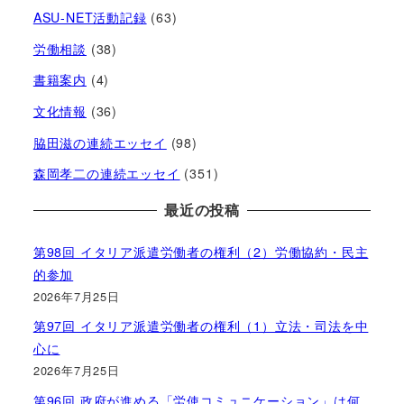
ASU-NET活動記録
(63)
労働相談
(38)
書籍案内
(4)
文化情報
(36)
脇田滋の連続エッセイ
(98)
森岡孝二の連続エッセイ
(351)
最近の投稿
第98回 イタリア派遣労働者の権利（2）労働協約・民主
的参加
2026年7月25日
第97回 イタリア派遣労働者の権利（1）立法・司法を中
心に
2026年7月25日
第96回 政府が進める「労使コミュニケーション」は何