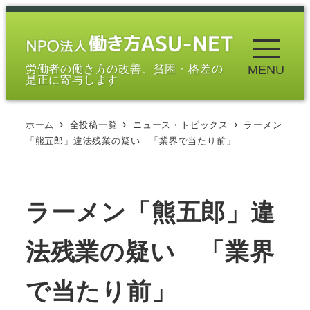
メ
イ
ン
労働者の働き方の改善、貧困・格差の
MENU
コ
是正に寄与します
ン
テ
ホーム
全投稿一覧
ニュース・トピックス
ラーメン
ン
「熊五郎」違法残業の疑い 「業界で当たり前」
ツ
へ
移
ラーメン「熊五郎」違
動
法残業の疑い 「業界
で当たり前」