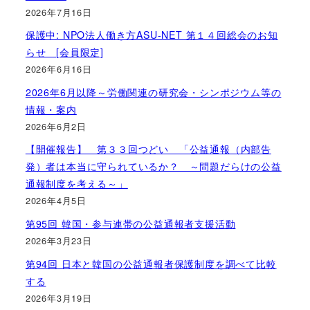
2026年7月16日
保護中: NPO法人働き方ASU-NET 第１４回総会のお知
らせ [会員限定]
2026年6月16日
2026年6月以降～労働関連の研究会・シンポジウム等の
情報・案内
2026年6月2日
【開催報告】 第３３回つどい 「公益通報（内部告
発）者は本当に守られているか？ ～問題だらけの公益
通報制度を考える～」
2026年4月5日
第95回 韓国・参与連帯の公益通報者支援活動
2026年3月23日
第94回 日本と韓国の公益通報者保護制度を調べて比較
する
2026年3月19日