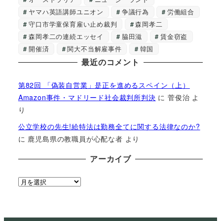
ヤマハ英語講師ユニオン
争議行為
労働組合
守口市学童保育雇い止め裁判
森岡孝二
森岡孝二の連続エッセイ
脇田滋
賃金窃盗
開催済
関大不当解雇事件
韓国
最近のコメント
第82回 「偽装自営業」是正を進めるスペイン（上）
Amazon事件・マドリード社会裁判所判決
に
菅俊治
よ
り
公立学校の先生!給特法は勤務全てに関する法律なのか?
に
鹿児島県の教職員が心配な者
より
アーカイブ
ア
ー
カ
イ