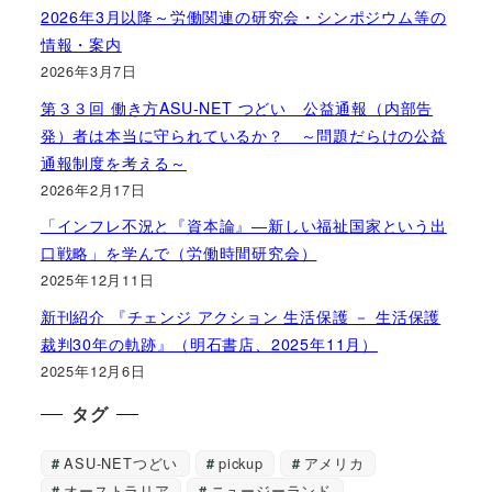
2026年3月以降～労働関連の研究会・シンポジウム等の
情報・案内
2026年3月7日
第３３回 働き方ASU-NET つどい 公益通報（内部告
発）者は本当に守られているか？ ～問題だらけの公益
通報制度を考える～
2026年2月17日
「インフレ不況と『資本論』―新しい福祉国家という出
口戦略」を学んで（労働時間研究会）
2025年12月11日
新刊紹介 『チェンジ アクション 生活保護 － 生活保護
裁判30年の軌跡』（明石書店、2025年11月）
2025年12月6日
タグ
ASU-NETつどい
pickup
アメリカ
オーストラリア
ニュージーランド