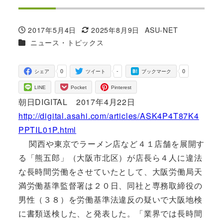
2017年5月4日
2025年8月9日
ASU-NET
投稿日
更新日
著
カテゴリー
ニュース・トピックス
者
0
-
0
シェア
ツイート
ブックマーク
LINE
Pocket
Pinterest
朝日DIGITAL 2017年4月22日
http://digital.asahi.com/articles/ASK4P4T87K4
PPTIL01P.html
関西や東京でラーメン店など４１店舗を展開す
る「熊五郎」（大阪市北区）が店長ら４人に違法
な長時間労働をさせていたとして、大阪労働局天
満労働基準監督署は２０日、同社と専務取締役の
男性（３８）を労働基準法違反の疑いで大阪地検
に書類送検した、と発表した。「業界では長時間