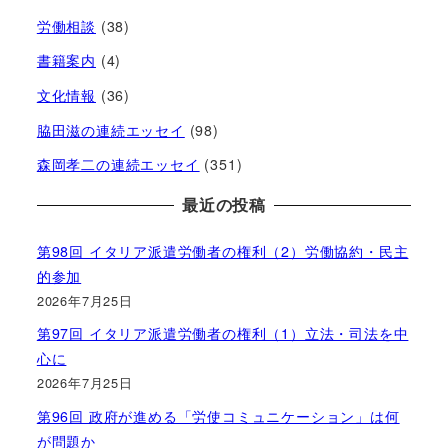
労働相談
(38)
書籍案内
(4)
文化情報
(36)
脇田滋の連続エッセイ
(98)
森岡孝二の連続エッセイ
(351)
最近の投稿
第98回 イタリア派遣労働者の権利（2）労働協約・民主
的参加
2026年7月25日
第97回 イタリア派遣労働者の権利（1）立法・司法を中
心に
2026年7月25日
第96回 政府が進める「労使コミュニケーション」は何
が問題か