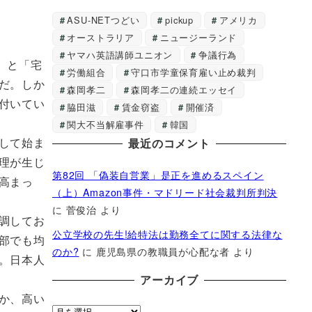
ASU-NETつどい
pickup
アメリカ
オーストラリア
ニュージーランド
ヤマハ英語講師ユニオン
争議行為
」と「宅
労働組合
守口市学童保育雇い止め裁判
だ。しか
森岡孝二
森岡孝二の連続エッセイ
付いてい
脇田滋
賃金窃盗
開催済
関大不当解雇事件
韓国
して始ま
最近のコメント
理が生じ
第82回 「偽装自営業」是正を進めるスペイン
高まっ
（上）Amazon事件・マドリード社会裁判所判決
に
菅俊治
より
調してお
公立学校の先生!給特法は勤務全てに関する法律な
部でも均
のか?
に
鹿児島県の教職員が心配な者
より
。日本人
アーカイブ
か、高い
ア