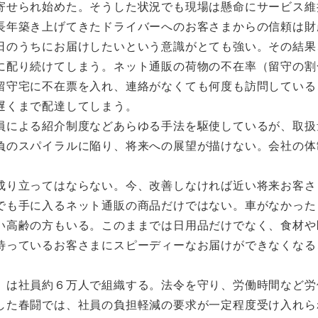
寄せられ始めた。そうした状況でも現場は懸命にサービス維
長年築き上げてきたドライバーへのお客さまからの信頼は財
日のうちにお届けしたいという意識がとても強い。その結果
に配り続けてしまう。ネット通販の荷物の不在率（留守の割
留守宅に不在票を入れ、連絡がなくても何度も訪問している
遅くまで配達してしまう。
による紹介制度などあらゆる手法を駆使しているが、取扱
負のスパイラルに陥り、将来への展望が描けない。会社の体
り立ってはならない。今、改善しなければ近い将来お客さ
でも手に入るネット通販の商品だけではない。車がなかった
い高齢の方もいる。このままでは日用品だけでなく、食材や
待っているお客さまにスピーディーなお届けができなくなる
は社員約６万人で組織する。法令を守り、労働時間など労
した春闘では、社員の負担軽減の要求が一定程度受け入れら