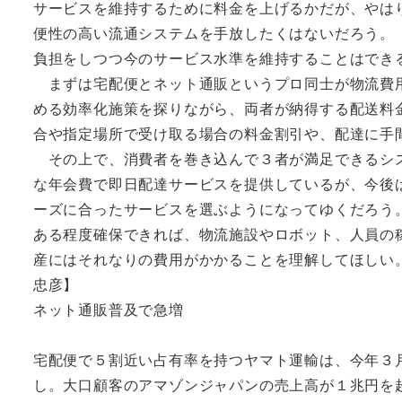
サービスを維持するために料金を上げるかだが、やは
便性の高い流通システムを手放したくはないだろう。
負担をしつつ今のサービス水準を維持することはでき
まずは宅配便とネット通販というプロ同士が物流費用
める効率化施策を探りながら、両者が納得する配送料
合や指定場所で受け取る場合の料金割引や、配達に手
その上で、消費者を巻き込んで３者が満足できるシス
な年会費で即日配達サービスを提供しているが、今後
ーズに合ったサービスを選ぶようになってゆくだろう
ある程度確保できれば、物流施設やロボット、人員の
産にはそれなりの費用がかかることを理解してほしい
忠彦】
ネット通販普及で急増
宅配便で５割近い占有率を持つヤマト運輸は、今年３
し。大口顧客のアマゾンジャパンの売上高が１兆円を