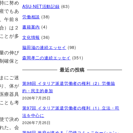
持に努め
ASU-NET活動記録
(63)
産でもあ
労働相談
(38)
、午前８
書籍案内
(4)
合）は２
ことが多
文化情報
(36)
脇田滋の連続エッセイ
(98)
量の伸び
森岡孝二の連続エッセイ
(351)
制確保と
最近の投稿
まにご迷
第98回 イタリア派遣労働者の権利（2）労働協
り、体が
約・民主的参加
医療器具
2026年7月25日
ことも考
第97回 イタリア派遣労働者の権利（1）立法・司
法を中心に
使で決め
2026年7月25日
れた。会
第96回 政府が進める「労使コミュニケーション」