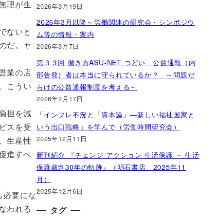
無理が生
2026年3月19日
2026年3月以降～労働関連の研究会・シンポジウ
でないと
ム等の情報・案内
のだ。ヤ
2026年3月7日
第３３回 働き方ASU-NET つどい 公益通報（内
営業の店
部告発）者は本当に守られているか？ ～問題だ
、こうい
らけの公益通報制度を考える～
2026年2月17日
負担を減
「インフレ不況と『資本論』―新しい福祉国家と
ビスを受
いう出口戦略」を学んで（労働時間研究会）
2025年12月11日
、生産性
促進すべ
新刊紹介 『チェンジ アクション 生活保護 － 生活
保護裁判30年の軌跡』（明石書店、2025年11
月）
2025年12月6日
も必要にな
なわれる
タグ