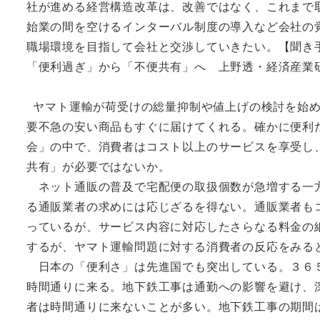
社が進める経営構造改革は、改善ではなく、これまで
始業の間を空けるインターバル制度の導入など会社の
職場環境を目指して会社と交渉していきたい。【聞き
「便利過ぎ」から「不便共有」へ 上野透・経済産業
ヤマト運輸が荷受けの総量抑制や値上げの検討を始め
要不急の安い商品もすぐに届けてくれる。確かに便利
会」の中で、消費者はコスト以上のサービスを享受し
共有」が必要ではないか。
ネット通販の普及で宅配便の取扱個数が急増する一方
る通販業者の求めには応じざるを得ない。通販業者も
っているが、サービス内容に対応したさらなる料金の
するが、ヤマト運輸問題に対する消費者の反応をみる
日本の「便利さ」は先進国でも突出している。３６５
時間通りに来る。地下鉄工事は通勤への影響を避け、
者は時間通りに来ないことが多い。地下鉄工事の期間