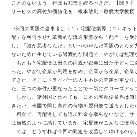
ことのないよう、行政も知恵を絞るべきだ。【聞き手
サービスの高付加価値化を 根本敏則・敬愛大学教授
今回の問題の当事者は（１）宅配便業界（２）ネット
配」を融合させた革新的な流通形態から「配当」を受
し、「誰が悪者なんだ」というゆがんだ問題のとらえ
ないために生じている過渡的な問題で、やがては無理
もともと宅配便は田舎の両親が都会に出た子どもに食
った。やがて企業が利用を始め、企業から企業、企業
てきた。そこにドライバーの人手不足の問題が重なり
た。三つの条件が重なったことで一気にクローズアッ
しかし、諸外国と比べても、日本の宅配便業界は値段
きたい。米国で同じ条件の荷物を翌日便で送るとした
一料金で、再配達しても追加料金を取らないなど、サ
は当然のように感じているが、宅配便がこんなに便利
では、どうすれば今回の問題を改善してゆけるのか。