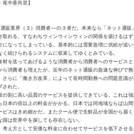
・尾中香尚里】
通販業界（３）消費者−−の３者だ。本来なら「ネット通販
け取れる、すなわちウィンウィンウィンの関係を築けるはず
方になってしまっている。基本的には需要急増に供給が追い
なく続けられるシステムに収束してゆくとみている。
材を送ってあげるような消費者から消費者へのサービスと
から消費者も増えたが、近年のネット通販の急速な伸びで無
、さらに「働き方改革」によって長時間勤務への問題意識が
プされた。
の割に高い品質のサービスを提供してきている。これは強
ら日本の倍以上の料金がかかる。日本では同地域ならば山間
ービスはきめ細かだ。またクール便で生鮮品が全国から届く
な国は世界中を探しても存在しない。
考え方として安価な料金に合わせてサービスを低下させる