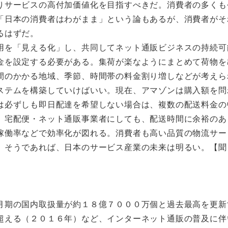
りサービスの高付加価値化を目指すべきだ。消費者の多くも
「日本の消費者はわがまま」という論もあるが、消費者がそ
るはずだ。
を「見える化」し、共同してネット通販ビジネスの持続可
金を設定する必要がある。集荷が楽なようにまとめて荷物を
間のかかる地域、季節、時間帯の料金割り増しなどが考えら
テムを構築していけばいい。現在、アマゾンは購入額を問
は必ずしも即日配達を希望しない場合は、複数の配送料金の
。宅配便・ネット通販事業者にしても、配送時間に余裕のあ
稼働率などで効率化が図れる。消費者も高い品質の物流サー
。そうであれば、日本のサービス産業の未来は明るい。【聞
月期の国内取扱量が約１８億７０００万個と過去最高を更新
超える（２０１６年）など、インターネット通販の普及に伴