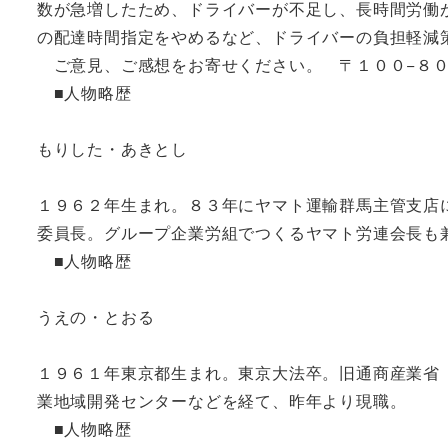
数が急増したため、ドライバーが不足し、長時間労働
の配達時間指定をやめるなど、ドライバーの負担軽減
ご意見、ご感想をお寄せください。 〒１００−８０
■人物略歴
もりした・あきとし
１９６２年生まれ。８３年にヤマト運輸群馬主管支店
委員長。グループ企業労組でつくるヤマト労連会長も
■人物略歴
うえの・とおる
１９６１年東京都生まれ。東京大法卒。旧通商産業省
業地域開発センターなどを経て、昨年より現職。
■人物略歴