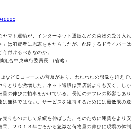
004000c
ヤマト運輸が、インターネット通販などの荷物の受け入れ
さ」は消費者に恩恵をもたらしたが、配達するドライバーは
どう付けるべきなのか。
働組合中央執行委員長 （省略）
販などＥコマースの普及があり、われわれの想像を超えて
やりとりも激増した。ネット通販は実店舗よりも安く、しか
扱量の伸びに拍車をかけている。長期のデフレの影響もあり
達は無料ではない。サービスを維持するためには最低限の送
売りものにして業績を伸ばした。そのために運賃をより安
結果、２０１３年ごろから急激な荷物量の伸びに現場の体制