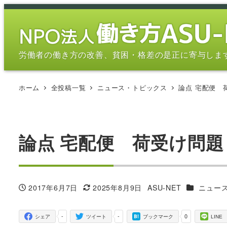
メ
イ
ン
コ
労働者の働き方の改善、貧困・格差の是正に寄与しま
ン
テ
ホーム
全投稿一覧
ニュース・トピックス
論点 宅配便 
ン
ツ
へ
移
論点 宅配便 荷受け問題
動
カテゴリー
2017年6月7日
2025年8月9日
ASU-NET
ニュー
投稿日
更新日
著
者
-
-
0
シェア
ツイート
ブックマーク
LINE