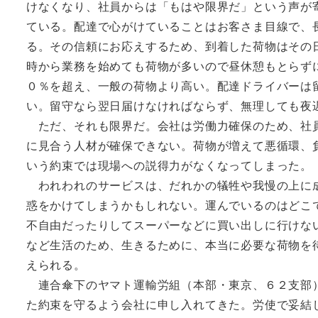
けなくなり、社員からは「もはや限界だ」という声が
ている。配達で心がけていることはお客さま目線で、
る。その信頼にお応えするため、到着した荷物はその
時から業務を始めても荷物が多いので昼休憩もとらず
０％を超え、一般の荷物より高い。配達ドライバーは
い。留守なら翌日届けなければならず、無理しても夜
ただ、それも限界だ。会社は労働力確保のため、社員
に見合う人材が確保できない。荷物が増えて悪循環、
いう約束では現場への説得力がなくなってしまった。
われわれのサービスは、だれかの犠牲や我慢の上に成
惑をかけてしまうかもしれない。運んでいるのはどこ
不自由だったりしてスーパーなどに買い出しに行けな
など生活のため、生きるために、本当に必要な荷物を
えられる。
連合傘下のヤマト運輸労組（本部・東京、６２支部）
た約束を守るよう会社に申し入れてきた。労使で妥結