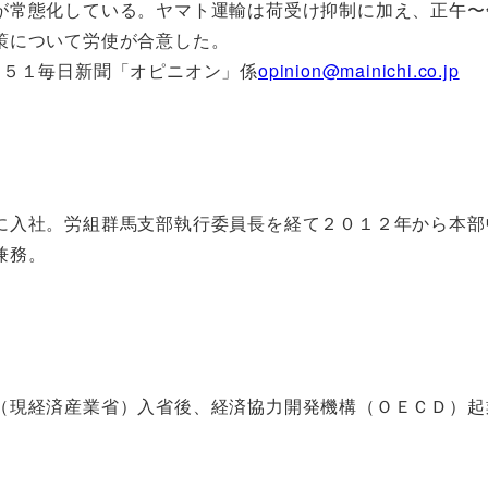
が常態化している。ヤマト運輸は荷受け抑制に加え、正午〜
策について労使が合意した。
５１毎日新聞「オピニオン」係
opinion@mainichi.co.jp
に入社。労組群馬支部執行委員長を経て２０１２年から本部
兼務。
（現経済産業省）入省後、経済協力開発機構（ＯＥＣＤ）起