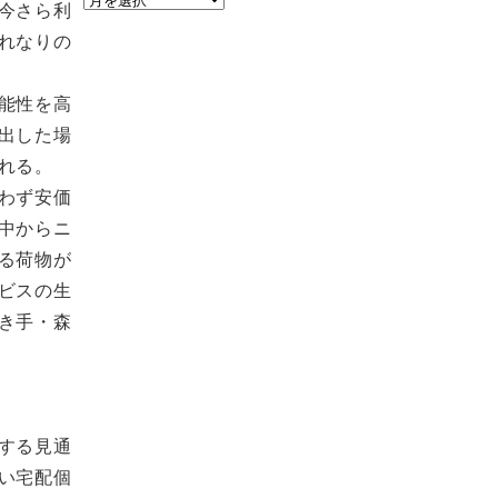
今さら利
ー
れなりの
カ
イ
能性を高
ブ
出した場
れる。
わず安価
中からニ
る荷物が
ビスの生
き手・森
する見通
い宅配個