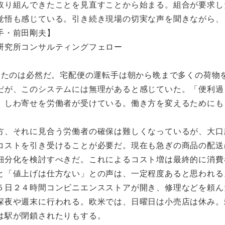
取り組んできたことを見直すことから始まる。組合が要求し
覚悟も感じている。引き続き現場の切実な声を聞きながら、
手・前田剛夫】
研究所コンサルティングフェロー
たのは必然だ。宅配便の運転手は朝から晩まで多くの荷物
だが、このシステムには無理があると感じていた。「便利過
、しわ寄せを労働者が受けている。働き方を変えるためにも
、それに見合う労働者の確保は難しくなっているが、大口
コストを引き受けることが必要だ。現在も急ぎの商品の配送
細分化を検討すべきだ。これによるコスト増は最終的に消費
と「値上げは仕方ない」との声は、一定程度あると思われる
日２４時間コンビニエンスストアが開き、修理などを頼ん
深夜や週末に行われる。欧米では、日曜日は小売店は休み。
は駅が閉鎖されたりもする。