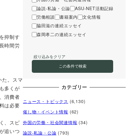
論説-私論・公論
ASU-NET活動記録
労働相談
書籍案内
文化情報
脇田滋の連続エッセイ
森岡孝二の連続エッセイ
を抑制す
長時間労
絞り込みをクリア
この条件で検索
いた。スマ
カテゴリー
も多くが
、消費者
ニュース・トピックス
(6,130)
料は必要
催し物・イベント情報
(62)
く、スピ
外国の労働・社会関連情報
(34)
が追いつ
論説-私論・公論
(793)