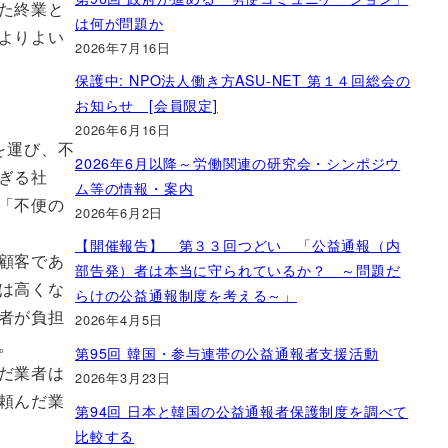
た終業と
は何が問題か
よりよい
2026年7月16日
保護中: NPO法人働き方ASU-NET 第１４回総会の
お知らせ [会員限定]
2026年6月16日
を運び、不
2026年6月以降～労働関連の研究会・シンポジウ
ぎる社
ム等の情報・案内
「不便の
2026年6月2日
【開催報告】 第３３回つどい 「公益通報（内
顧客であ
部告発）者は本当に守られているか？ ～問題だ
は高くな
らけの公益通報制度を考える～」
者が負担
2026年4月5日
。
第95回 韓国・参与連帯の公益通報者支援活動
だ業者は
2026年3月23日
頼んだ業
第94回 日本と韓国の公益通報者保護制度を調べて
比較する