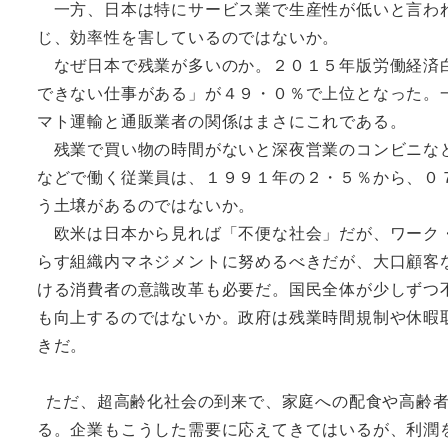
一方、日本は特にサービス業で生産性が低いと言われ
じ、効率性を害しているのではないか。
なぜ日本で残業が多いのか。２０１５年版労働経済白
できない仕事がある」が４９・０％で上位となった。
マト運輸と通販業者の関係はまさにこれである。
残業で買い物の時間がないと深夜営業のコンビニなど
などで働く従業員は、１９９１年の２・５％から、０
う土壌があるのではないか。
欧米は日本から見れば「不便な社会」だが、ワーク・
らす組織内マネジメントに努めるべきだが、大口顧客
ける消費者の意識改革も必要だ。国民全体が少しずつ
も向上するのではないか。政府は残業時間規制や休暇
きだ。
ただ、超高齢化社会の到来で、家庭への配食や高齢者
る。企業もこうした需要に応えてきてはいるが、利潤