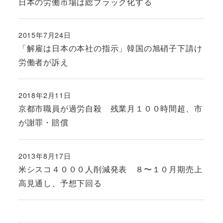
日本の労働市場は総ブラック化する
2015年7月24日
投稿日
「解雇は日本の本社の指示」韓国の旭硝子下請け
労働者が訴え
2018年2月11日
投稿日
京都市職員が過労自殺 残業月１００時間超、市
が謝罪・賠償
2013年8月17日
投稿日
米シスコ４０００人削減発表 ８〜１０月期売上
高見通し、予想下回る