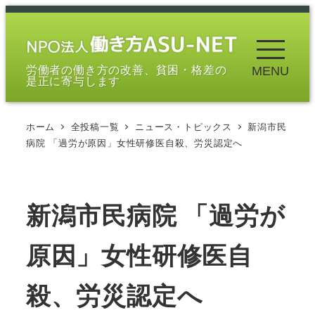
メ
イ
ン
労働者の働き方の改善、貧困・格差の
MENU
コ
是正に寄与します
ン
テ
ホーム
全投稿一覧
ニュース・トピックス
新潟市民
ン
病院 「過労が原因」女性研修医自殺、労災認定へ
ツ
へ
移
新潟市民病院 「過労が
動
原因」女性研修医自
殺、労災認定へ