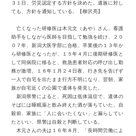
３１日、労災認定する方針を決めた。遺族に対し
ても、方針を通知している。【柳沢亮】
亡くなった研修医は木元文（あや）さん。看護
助手をしながら医師を目指して勉強を続け、２０
０７年、新潟大医学部に合格。卒業後の１３年か
ら研修医となったが、１５年４月に後期研修医と
して同病院に移ると、救急患者対応の呼び出し勤
務が激増。１６年１月２４日夜、行き先を告げず
一人で自宅を出たまま行方不明になり、翌朝、家
族が自宅近くの公園で遺体を発見した。
新潟県警によると、死因は低体温症で、遺体の
そばには睡眠薬と飲み終えた酒が落ちていた。自
殺前、家族に「人に会いたくない」と漏らしてい
たといい、県警は自殺と判断している。
木元さんの夫は１６年８月、「長時間労働によ