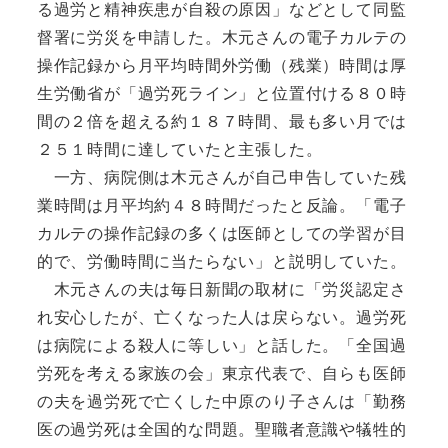
る過労と精神疾患が自殺の原因」などとして同監
督署に労災を申請した。木元さんの電子カルテの
操作記録から月平均時間外労働（残業）時間は厚
生労働省が「過労死ライン」と位置付ける８０時
間の２倍を超える約１８７時間、最も多い月では
２５１時間に達していたと主張した。
一方、病院側は木元さんが自己申告していた残
業時間は月平均約４８時間だったと反論。「電子
カルテの操作記録の多くは医師としての学習が目
的で、労働時間に当たらない」と説明していた。
木元さんの夫は毎日新聞の取材に「労災認定さ
れ安心したが、亡くなった人は戻らない。過労死
は病院による殺人に等しい」と話した。「全国過
労死を考える家族の会」東京代表で、自らも医師
の夫を過労死で亡くした中原のり子さんは「勤務
医の過労死は全国的な問題。聖職者意識や犠牲的