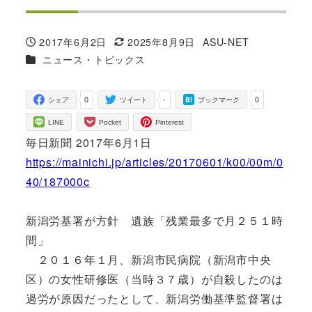
2017年6月2日
2025年8月9日
ASU-NET
投稿日
更新日
著
カテゴリー
ニュース・トピックス
者
0
-
0
シェア
ツイート
ブックマーク
LINE
Pocket
Pinterest
毎日新聞 2017年6月1日
https://mainichi.jp/articles/20170601/k00/00m/0
40/187000c
新潟労基署が方針 遺族「残業最多で月２５１時
間」
２０１６年１月、新潟市民病院（新潟市中央
区）の女性研修医（当時３７歳）が自殺したのは
過労が原因だったとして、新潟労働基準監督署は