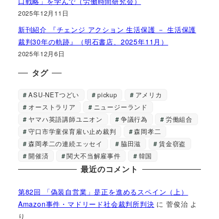
口戦略」を学んで（労働時間研究会）
2025年12月11日
新刊紹介 『チェンジ アクション 生活保護 － 生活保護
裁判30年の軌跡』（明石書店、2025年11月）
2025年12月6日
タグ
ASU-NETつどい
pickup
アメリカ
オーストラリア
ニュージーランド
ヤマハ英語講師ユニオン
争議行為
労働組合
守口市学童保育雇い止め裁判
森岡孝二
森岡孝二の連続エッセイ
脇田滋
賃金窃盗
開催済
関大不当解雇事件
韓国
最近のコメント
第82回 「偽装自営業」是正を進めるスペイン（上）
Amazon事件・マドリード社会裁判所判決
に
菅俊治
よ
り