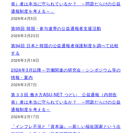
発）者は本当に守られているか？ ～問題だらけの公益
通報制度を考える～」
2026年4月5日
第95回 韓国・参与連帯の公益通報者支援活動
2026年3月23日
第94回 日本と韓国の公益通報者保護制度を調べて比較
する
2026年3月19日
2026年3月以降～労働関連の研究会・シンポジウム等の
情報・案内
2026年3月7日
第３３回 働き方ASU-NET つどい 公益通報（内部告
発）者は本当に守られているか？ ～問題だらけの公益
通報制度を考える～
2026年2月17日
「インフレ不況と『資本論』―新しい福祉国家という出