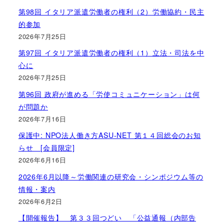
第98回 イタリア派遣労働者の権利（2）労働協約・民主
的参加
2026年7月25日
第97回 イタリア派遣労働者の権利（1）立法・司法を中
心に
2026年7月25日
第96回 政府が進める「労使コミュニケーション」は何
が問題か
2026年7月16日
保護中: NPO法人働き方ASU-NET 第１４回総会のお知
らせ [会員限定]
2026年6月16日
2026年6月以降～労働関連の研究会・シンポジウム等の
情報・案内
2026年6月2日
【開催報告】 第３３回つどい 「公益通報（内部告