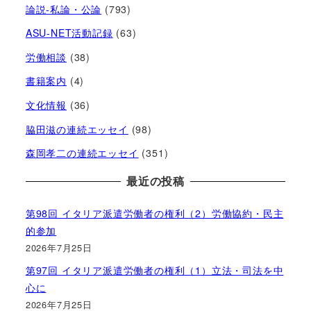
論説-私論・公論
(793)
ASU-NET活動記録
(63)
労働相談
(38)
書籍案内
(4)
文化情報
(36)
脇田滋の連続エッセイ
(98)
森岡孝二の連続エッセイ
(351)
最近の投稿
第98回 イタリア派遣労働者の権利（2）労働協約・民主
的参加
2026年7月25日
第97回 イタリア派遣労働者の権利（1）立法・司法を中
心に
2026年7月25日