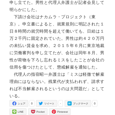
申し立てた。男性と代理人弁護士が記者会見して
明らかにした。
下請け会社はナカムラ・プロジェクト（東
京）。申立書によると、就業規則に明記された１
日８時間の就労時間を超えて働いても、日給は１
万２千円に固定されていた。男性は約４２０万円
の未払い賃金を求め、２０１５年６月に東京地裁
に労働審判を申し立てたが、会社は同年８月、男
性が荷物を下ろし忘れるミスをしたことが会社の
信用を傷つけたとして、懲戒解雇を通知した。
代理人の指宿昭一弁護士は「ミスは軽微で解雇
理由にはならない。残業代が支払われず、請求す
れば不当解雇されるというのは大問題だ」として
いる。
0
-
0
シェア
ツイート
ブックマーク
LINE
Pocket
Pinterest