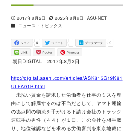
2017年8月2日
2025年8月9日
ASU-NET
投稿日
更新日
著
カテゴリー
ニュース・トピックス
者
0
-
0
シェア
ツイート
ブックマーク
LINE
Pocket
Pinterest
朝日DIGITAL 2017年8月2日
http://digital.asahi.com/articles/ASK815G19K81
ULFA01B.html
未払い賃金を請求した労働者を仕事のミスを理
由にして解雇するのは不当だとして、ヤマト運輸
の拠点間の物流を手がける下請け会社のトラック
運転手の男性（４４）が１日、この会社を相手取
り、地位確認などを求める労働審判を東京地裁に