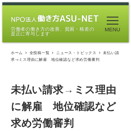
メ
イ
ン
労働者の働き方の改善、貧困・格差の
MENU
コ
是正に寄与します
ン
テ
ホーム
全投稿一覧
ニュース・トピックス
未払い請
ン
求→ミス理由に解雇 地位確認など求め労働審判
ツ
へ
移
未払い請求→ミス理由
動
に解雇 地位確認など
求め労働審判