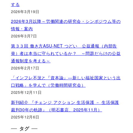
する
2026年3月19日
2026年3月以降～労働関連の研究会・シンポジウム等の
情報・案内
2026年3月7日
第３３回 働き方ASU-NET つどい 公益通報（内部告
発）者は本当に守られているか？ ～問題だらけの公益
通報制度を考える～
2026年2月17日
「インフレ不況と『資本論』―新しい福祉国家という出
口戦略」を学んで（労働時間研究会）
2025年12月11日
新刊紹介 『チェンジ アクション 生活保護 － 生活保護
裁判30年の軌跡』（明石書店、2025年11月）
2025年12月6日
タグ