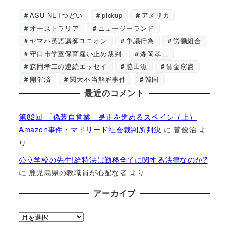
ASU-NETつどい
pickup
アメリカ
オーストラリア
ニュージーランド
ヤマハ英語講師ユニオン
争議行為
労働組合
守口市学童保育雇い止め裁判
森岡孝二
森岡孝二の連続エッセイ
脇田滋
賃金窃盗
開催済
関大不当解雇事件
韓国
最近のコメント
第82回 「偽装自営業」是正を進めるスペイン（上）
Amazon事件・マドリード社会裁判所判決
に
菅俊治
よ
り
公立学校の先生!給特法は勤務全てに関する法律なのか?
に
鹿児島県の教職員が心配な者
より
アーカイブ
ア
ー