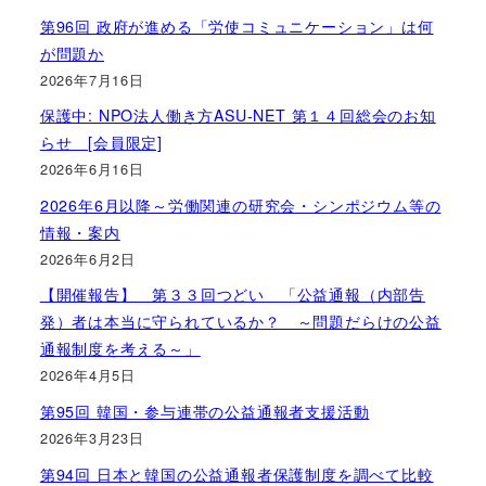
第96回 政府が進める「労使コミュニケーション」は何
が問題か
2026年7月16日
保護中: NPO法人働き方ASU-NET 第１４回総会のお知
らせ [会員限定]
2026年6月16日
2026年6月以降～労働関連の研究会・シンポジウム等の
情報・案内
2026年6月2日
【開催報告】 第３３回つどい 「公益通報（内部告
発）者は本当に守られているか？ ～問題だらけの公益
通報制度を考える～」
2026年4月5日
第95回 韓国・参与連帯の公益通報者支援活動
2026年3月23日
第94回 日本と韓国の公益通報者保護制度を調べて比較