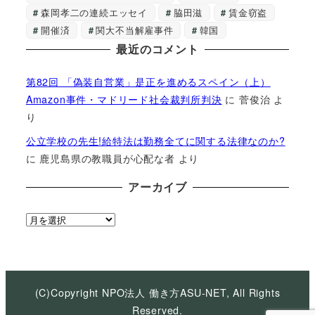
森岡孝二の連続エッセイ
脇田滋
賃金窃盗
開催済
関大不当解雇事件
韓国
最近のコメント
第82回 「偽装自営業」是正を進めるスペイン（上）
Amazon事件・マドリード社会裁判所判決
に
菅俊治
よ
り
公立学校の先生!給特法は勤務全てに関する法律なのか?
に
鹿児島県の教職員が心配な者
より
アーカイブ
ア
ー
カ
イ
ブ
(C)Copyright NPO法人 働き方ASU-NET, All Rights
Reserved.