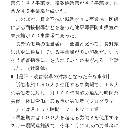
業の１４２事業場。接客娯楽業が４７事業場、商
業が４５事業場と続いた。
このほか、賃金不払い残業が４１事業場、医師
による面接指導などを怠った健康障害防止措置の
未実施が７０事業場であった。
長野労働局の担当者は「全国と比べて、長野県
は法令に違反している事業場が多い印象だ。いっ
そう監督指導に力を入れていく必要がある」と話
した。（辻隆徳）
■【是正・改善指導の対象となった主な事例】
・労働者約１５０人を使用する事業場で、１５人
の労働者に対し、月１００時間超の違法な時間外
労働・休日労働。最も長い労働者（プログラマ
ー）では月１６７時間＝ソフトウェア業
・最盛期には１００人を超える労働者を使用する
スキー場関連施設で、今年１月に４人の労働者に