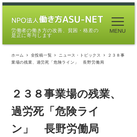
メ
イ
ン
労働者の働き方の改善、貧困・格差の
MENU
コ
是正に寄与します
ン
テ
ホーム
全投稿一覧
ニュース・トピックス
２３８事
ン
業場の残業、過労死「危険ライン」 長野労働局
ツ
へ
移
２３８事業場の残業、
動
過労死「危険ライ
ン」 長野労働局