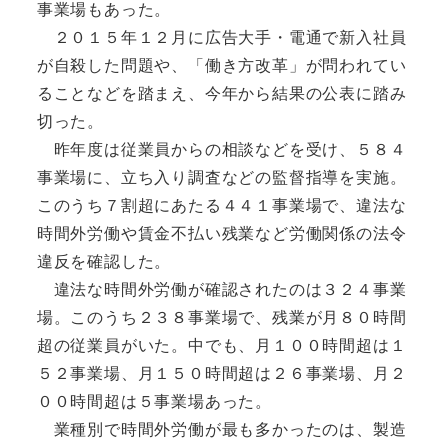
事業場もあった。
２０１５年１２月に広告大手・電通で新入社員
が自殺した問題や、「働き方改革」が問われてい
ることなどを踏まえ、今年から結果の公表に踏み
切った。
昨年度は従業員からの相談などを受け、５８４
事業場に、立ち入り調査などの監督指導を実施。
このうち７割超にあたる４４１事業場で、違法な
時間外労働や賃金不払い残業など労働関係の法令
違反を確認した。
違法な時間外労働が確認されたのは３２４事業
場。このうち２３８事業場で、残業が月８０時間
超の従業員がいた。中でも、月１００時間超は１
５２事業場、月１５０時間超は２６事業場、月２
００時間超は５事業場あった。
業種別で時間外労働が最も多かったのは、製造