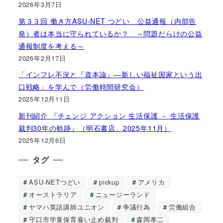
2026年3月7日
第３３回 働き方ASU-NET つどい 公益通報（内部告
発）者は本当に守られているか？ ～問題だらけの公益
通報制度を考える～
2026年2月17日
「インフレ不況と『資本論』―新しい福祉国家という出
口戦略」を学んで（労働時間研究会）
2025年12月11日
新刊紹介 『チェンジ アクション 生活保護 － 生活保護
裁判30年の軌跡』（明石書店、2025年11月）
2025年12月6日
タグ
ASU-NETつどい
pickup
アメリカ
オーストラリア
ニュージーランド
ヤマハ英語講師ユニオン
争議行為
労働組合
守口市学童保育雇い止め裁判
森岡孝二