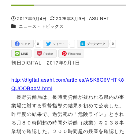
2017年9月4日
2025年8月9日
ASU-NET
投稿日
更新日
著
カテゴリー
ニュース・トピックス
者
0
-
0
シェア
ツイート
ブックマーク
LINE
Pocket
Pinterest
朝日DIGITAL 2017年9月1日
http://digital.asahi.com/articles/ASK8Q6VHTK8
QUOOB00M.html
長野労働局は、長時間労働が疑われる県内の事
業場に対する監督指導の結果を初めて公表した。
昨年度の結果で、過労死の「危険ライン」とされ
る月８０時間超の時間外労働（残業）を２３８事
業場で確認した。２００時間超の残業を確認した