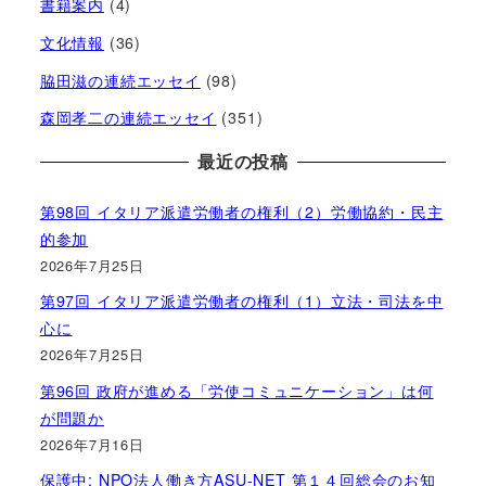
書籍案内
(4)
文化情報
(36)
脇田滋の連続エッセイ
(98)
森岡孝二の連続エッセイ
(351)
最近の投稿
第98回 イタリア派遣労働者の権利（2）労働協約・民主
的参加
2026年7月25日
第97回 イタリア派遣労働者の権利（1）立法・司法を中
心に
2026年7月25日
第96回 政府が進める「労使コミュニケーション」は何
が問題か
2026年7月16日
保護中: NPO法人働き方ASU-NET 第１４回総会のお知