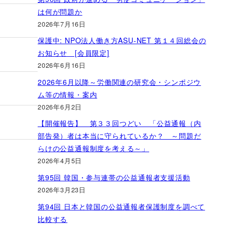
は何が問題か
2026年7月16日
保護中: NPO法人働き方ASU-NET 第１４回総会の
お知らせ [会員限定]
2026年6月16日
2026年6月以降～労働関連の研究会・シンポジウ
ム等の情報・案内
2026年6月2日
【開催報告】 第３３回つどい 「公益通報（内
部告発）者は本当に守られているか？ ～問題だ
らけの公益通報制度を考える～」
2026年4月5日
第95回 韓国・参与連帯の公益通報者支援活動
2026年3月23日
第94回 日本と韓国の公益通報者保護制度を調べて
比較する