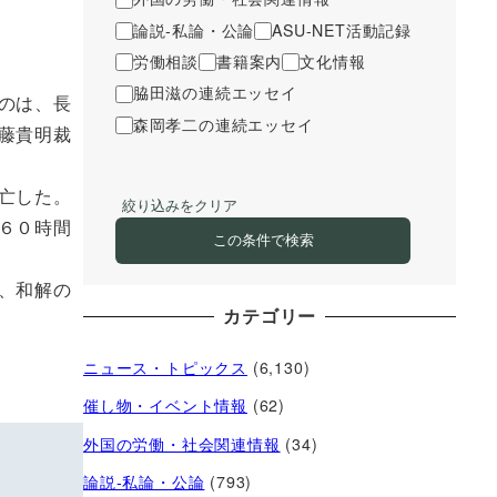
論説-私論・公論
ASU-NET活動記録
労働相談
書籍案内
文化情報
脇田滋の連続エッセイ
のは、長
森岡孝二の連続エッセイ
藤貴明裁
亡した。
絞り込みをクリア
６０時間
この条件で検索
、和解の
カテゴリー
ニュース・トピックス
(6,130)
催し物・イベント情報
(62)
外国の労働・社会関連情報
(34)
論説-私論・公論
(793)