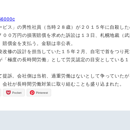
066000c
ビス」の男性社員（当時２８歳）が２０１５年に自殺した
７００万円の損害賠償を求めた訴訟は１３日、札幌地裁（武
、賠償金を支払う。金額は非公表。
改修の設計を担当していた１５年２月、自宅で首をつり死
が「極度の長時間労働」として労災認定の目安としている１
提訴。会社側は当初、過重労働はないとして争っていたが
、会社が長時間労働対策に取り組むことも盛り込まれた。
Pocket
Pinterest