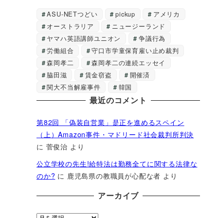
ASU-NETつどい
pickup
アメリカ
オーストラリア
ニュージーランド
ヤマハ英語講師ユニオン
争議行為
労働組合
守口市学童保育雇い止め裁判
森岡孝二
森岡孝二の連続エッセイ
脇田滋
賃金窃盗
開催済
関大不当解雇事件
韓国
最近のコメント
第82回 「偽装自営業」是正を進めるスペイン
（上）Amazon事件・マドリード社会裁判所判決
に
菅俊治
より
公立学校の先生!給特法は勤務全てに関する法律な
のか?
に
鹿児島県の教職員が心配な者
より
アーカイブ
ア