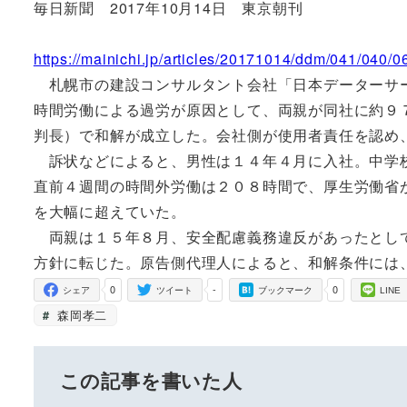
毎日新聞 2017年10月14日 東京朝刊
https://mainichi.jp/articles/20171014/ddm/041/040/
札幌市の建設コンサルタント会社「日本データーサー
時間労働による過労が原因として、両親が同社に約９
判長）で和解が成立した。会社側が使用者責任を認め
訴状などによると、男性は１４年４月に入社。中学校
直前４週間の時間外労働は２０８時間で、厚生労働省
を大幅に超えていた。
両親は１５年８月、安全配慮義務違反があったとして
方針に転じた。原告側代理人によると、和解条件には
0
-
0
シェア
ツイート
ブックマーク
LINE
森岡孝二
この記事を書いた人