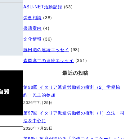
ASU-NET活動記録
(63)
労働相談
(38)
書籍案内
(4)
文化情報
(36)
脇田滋の連続エッセイ
(98)
森岡孝二の連続エッセイ
(351)
最近の投稿
第98回 イタリア派遣労働者の権利（2）労働協
自殺
約・民主的参加
2026年7月25日
第97回 イタリア派遣労働者の権利（1）立法・司
法を中心に
2026年7月25日
第96回 政府が進める「労使コミュニケーション」