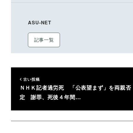
ASU-NET
記事一覧
古い投稿
ＮＨＫ記者過労死 「公表望まず」を両親否
定 謝罪、死後４年間…