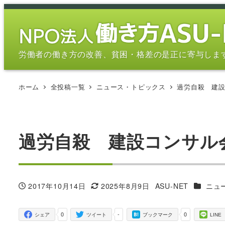
メ
イ
ン
コ
労働者の働き方の改善、貧困・格差の是正に寄与しま
ン
テ
ホーム
全投稿一覧
ニュース・トピックス
過労自殺 建
ン
ツ
へ
移
過労自殺 建設コンサル
動
カテゴリ
2017年10月14日
2025年8月9日
ASU-NET
ニュ
投稿日
更新日
著
者
0
-
0
シェア
ツイート
ブックマーク
LINE