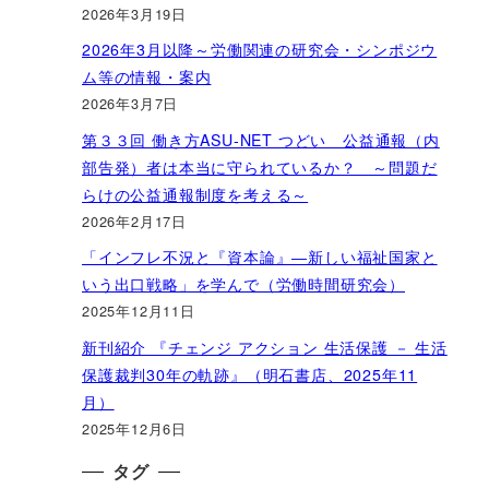
2026年3月19日
2026年3月以降～労働関連の研究会・シンポジウ
ム等の情報・案内
2026年3月7日
第３３回 働き方ASU-NET つどい 公益通報（内
部告発）者は本当に守られているか？ ～問題だ
らけの公益通報制度を考える～
2026年2月17日
「インフレ不況と『資本論』―新しい福祉国家と
いう出口戦略」を学んで（労働時間研究会）
2025年12月11日
新刊紹介 『チェンジ アクション 生活保護 － 生活
保護裁判30年の軌跡』（明石書店、2025年11
月）
2025年12月6日
タグ