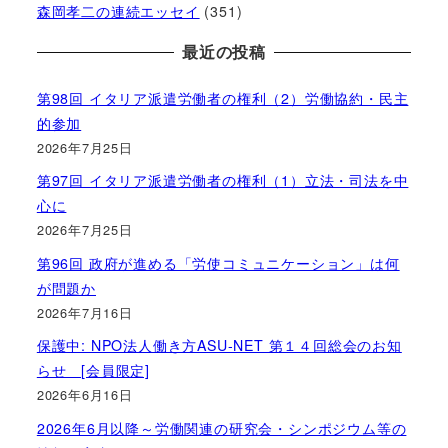
森岡孝二の連続エッセイ
(351)
最近の投稿
第98回 イタリア派遣労働者の権利（2）労働協約・民主
的参加
2026年7月25日
第97回 イタリア派遣労働者の権利（1）立法・司法を中
心に
2026年7月25日
第96回 政府が進める「労使コミュニケーション」は何
が問題か
2026年7月16日
保護中: NPO法人働き方ASU-NET 第１４回総会のお知
らせ [会員限定]
2026年6月16日
2026年6月以降～労働関連の研究会・シンポジウム等の