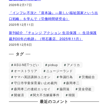
2026年2月17日
「インフレ不況と『資本論』―新しい福祉国家という出
口戦略」を学んで（労働時間研究会）
2025年12月11日
新刊紹介 『チェンジ アクション 生活保護 － 生活保護
裁判30年の軌跡』（明石書店、2025年11月）
2025年12月6日
タグ
ASU-NETつどい
pickup
アメリカ
オーストラリア
ニュージーランド
ヤマハ英語講師ユニオン
争議行為
労働組合
守口市学童保育雇い止め裁判
森岡孝二
森岡孝二の連続エッセイ
脇田滋
賃金窃盗
開催済
関大不当解雇事件
韓国
最近のコメント