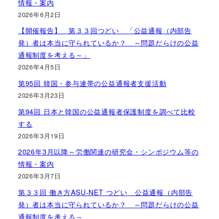
情報・案内
2026年6月2日
【開催報告】 第３３回つどい 「公益通報（内部告
発）者は本当に守られているか？ ～問題だらけの公益
通報制度を考える～」
2026年4月5日
第95回 韓国・参与連帯の公益通報者支援活動
2026年3月23日
第94回 日本と韓国の公益通報者保護制度を調べて比較
する
2026年3月19日
2026年3月以降～労働関連の研究会・シンポジウム等の
情報・案内
2026年3月7日
第３３回 働き方ASU-NET つどい 公益通報（内部告
発）者は本当に守られているか？ ～問題だらけの公益
通報制度を考える～