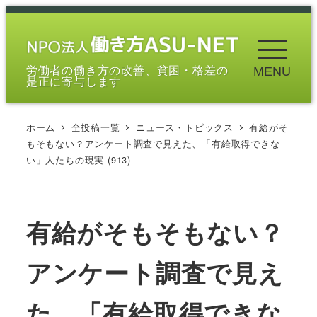
メ
イ
ン
労働者の働き方の改善、貧困・格差の
MENU
コ
是正に寄与します
ン
テ
ホーム
全投稿一覧
ニュース・トピックス
有給がそ
ン
もそもない？アンケート調査で見えた、「有給取得できな
ツ
い」人たちの現実 (913)
へ
移
動
有給がそもそもない？
アンケート調査で見え
た、「有給取得できな