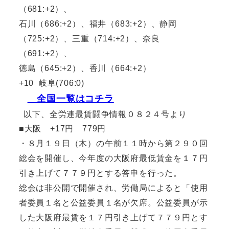
（681:+2）、
石川（686:+2）、福井（683:+2）、静岡
（725:+2）、三重（714:+2）、奈良
（691:+2）、
徳島（645:+2）、香川（664:+2）
+10 岐阜(706:0)
全国一覧はコチラ
以下、全労連最賃闘争情報０８２４号より
■大阪 +17円 779円
・８月１９日（木）の午前１１時から第２９０回
総会を開催し、今年度の大阪府最低賃金を１７円
引き上げて７７９円とする答申を行った。
総会は非公開で開催され、労働局によると「使用
者委員１名と公益委員１名が欠席。公益委員が示
した大阪府最賃を１７円引き上げて７７９円とす