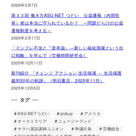
2026年3月7日
第３３回 働き方ASU-NET つどい 公益通報（内部告
発）者は本当に守られているか？ ～問題だらけの公益
通報制度を考える～
2026年2月17日
「インフレ不況と『資本論』―新しい福祉国家という出
口戦略」を学んで（労働時間研究会）
2025年12月11日
新刊紹介 『チェンジ アクション 生活保護 － 生活保護
裁判30年の軌跡』（明石書店、2025年11月）
2025年12月6日
タグ
ASU-NETつどい
pickup
アメリカ
オーストラリア
ニュージーランド
ヤマハ英語講師ユニオン
争議行為
労働組合