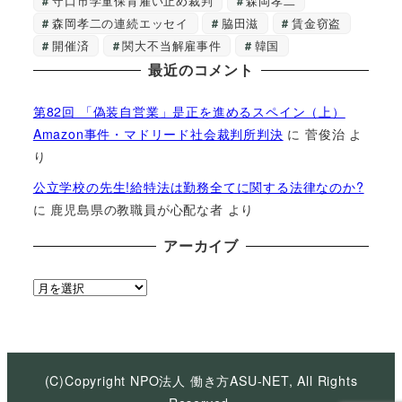
守口市学童保育雇い止め裁判
森岡孝二
森岡孝二の連続エッセイ
脇田滋
賃金窃盗
開催済
関大不当解雇事件
韓国
最近のコメント
第82回 「偽装自営業」是正を進めるスペイン（上）
Amazon事件・マドリード社会裁判所判決
に
菅俊治
よ
り
公立学校の先生!給特法は勤務全てに関する法律なのか?
に
鹿児島県の教職員が心配な者
より
アーカイブ
ア
ー
カ
イ
ブ
(C)Copyright NPO法人 働き方ASU-NET, All Rights