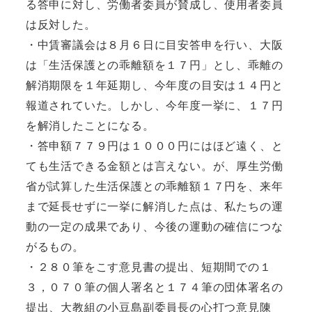
る答申に対し、労働者委員が賛成し、使用者委員
は反対した。
・中賃審議会は８月６日に目安答申を行い、大阪
は「生活保護との乖離額を１７円」とし、乖離の
解消期限を１年延期し、今年度の目安は１４円と
報道されていた。しかし、今年度一挙に、１７円
を解消したことになる。
・答申額７７９円は１０００円にはほど遠く、と
ても生活できる金額とは言えない。が、厚生労働
省が試算した生活保護との乖離額１７円を、来年
まで延長せずに一挙に解消した点は、私たちの運
動の一定の成果であり、今後の運動の確信につな
がるもの。
・２８０筆をこす意見書の提出、短期間での１
３，０７０筆の個人署名と１７４筆の団体署名の
提出、大教組の小豆島副委員長の心打つ意見陳