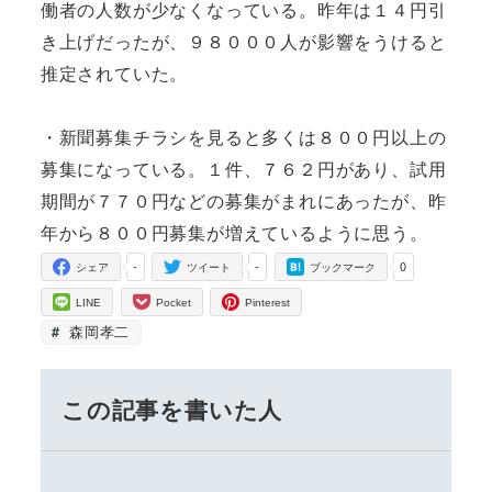
働者の人数が少なくなっている。昨年は１４円引
き上げだったが、９８０００人が影響をうけると
推定されていた。
・新聞募集チラシを見ると多くは８００円以上の
募集になっている。１件、７６２円があり、試用
期間が７７０円などの募集がまれにあったが、昨
年から８００円募集が増えているように思う。
-
-
0
シェア
ツイート
ブックマーク
LINE
Pocket
Pinterest
森岡孝二
この記事を書いた人