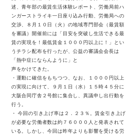
述、青年部の最賃生活体験レポート、労働局前ハ
ンガーストライキ一日座り込み行動、労働局への
交渉、８月１０日（火）の地域専門部会（最賃額
を審議）開催前には「目安を突破し生活できる最
賃の実現を！最低賃金１０００円以上に！」とい
うチラシ配布を行ったが、公益の審議会会長は
「熱中症にならんように」と
声をかけてきた。
・運動に確信をもちつつ、なお、１０００円以上
の実現に向けて、９月１日（水）１５時４５分に
大阪合同庁舎２号館に集合し、異議申し出行動を
行う。
・ 今回の引き上げ率は２．２３％。賃金引き上げ
が必要な労働者数は約７６０００人と発表されて
いる。しかし、今回は昨年よりも影響を受ける労