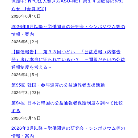
保護中: NPO法人働き方ASU-NET 第１４回総会のお知
らせ [会員限定]
2026年6月16日
2026年6月以降～労働関連の研究会・シンポジウム等の
情報・案内
2026年6月2日
【開催報告】 第３３回つどい 「公益通報（内部告
発）者は本当に守られているか？ ～問題だらけの公益
通報制度を考える～」
2026年4月5日
第95回 韓国・参与連帯の公益通報者支援活動
2026年3月23日
第94回 日本と韓国の公益通報者保護制度を調べて比較
する
2026年3月19日
2026年3月以降～労働関連の研究会・シンポジウム等の
情報・案内