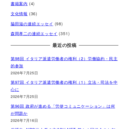
書籍案内
(4)
文化情報
(36)
脇田滋の連続エッセイ
(98)
森岡孝二の連続エッセイ
(351)
最近の投稿
第98回 イタリア派遣労働者の権利（2）労働協約・民主
的参加
2026年7月25日
第97回 イタリア派遣労働者の権利（1）立法・司法を中
心に
2026年7月25日
第96回 政府が進める「労使コミュニケーション」は何
が問題か
2026年7月16日