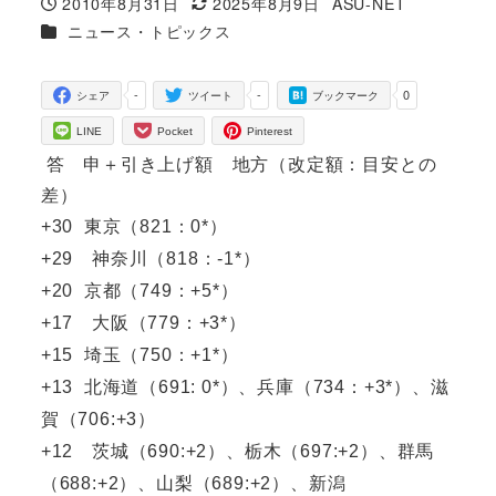
2010年8月31日
2025年8月9日
ASU-NET
投稿日
更新日
著
カテゴリー
ニュース・トピックス
者
-
-
0
シェア
ツイート
ブックマーク
LINE
Pocket
Pinterest
答 申＋引き上げ額 地方（改定額：目安との
差）
+30 東京（821：0*）
+29 神奈川（818：-1*）
+20 京都（749：+5*）
+17 大阪（779：+3*）
+15 埼玉（750：+1*）
+13 北海道（691: 0*）、兵庫（734：+3*）、滋
賀（706:+3）
+12 茨城（690:+2）、栃木（697:+2）、群馬
（688:+2）、山梨（689:+2）、新潟