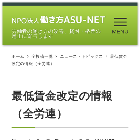
メ
イ
ン
労働者の働き方の改善、貧困・格差の
MENU
コ
是正に寄与します
ン
テ
ホーム
全投稿一覧
ニュース・トピックス
最低賃金
ン
改定の情報（全労連）
ツ
へ
移
最低賃金改定の情報
動
（全労連）