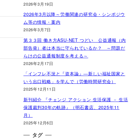
2026年3月19日
2026年3月以降～労働関連の研究会・シンポジウ
ム等の情報・案内
2026年3月7日
第３３回 働き方ASU-NET つどい 公益通報（内
部告発）者は本当に守られているか？ ～問題だ
らけの公益通報制度を考える～
2026年2月17日
「インフレ不況と『資本論』―新しい福祉国家と
いう出口戦略」を学んで（労働時間研究会）
2025年12月11日
新刊紹介 『チェンジ アクション 生活保護 － 生活
保護裁判30年の軌跡』（明石書店、2025年11
月）
2025年12月6日
タグ