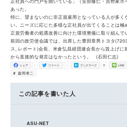
正社員への門戸を開いている」（安部修仁・吉野家ホールディ
あった。
特に、望まないのに非正規雇用となっている人が多く
い。ニーズに応じた多様な正社員が出てくることは極
正規労働者の処遇改善に向けた環境整備に取り組んで
前回の政労使会議では、出席した豊田章男トヨタ(7203.T: 
ス, レポート)会長、米倉弘昌経団連会長から賃上げ
から直接的な発言はなかったという。 (石田仁志)
-
-
0
シェア
ツイート
ブックマーク
LINE
森岡孝二
この記事を書いた人
ASU-NET