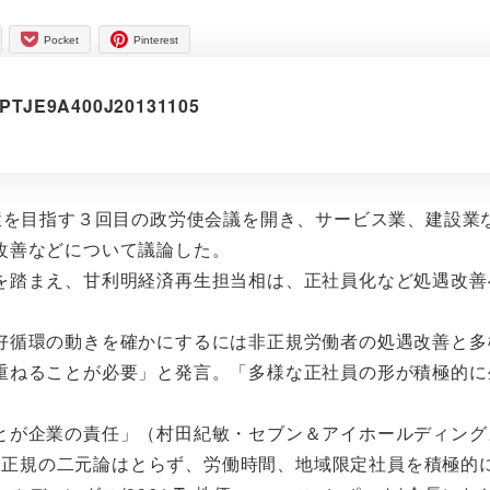
Pocket
Pinterest
idJPTJE9A400J20131105
環を目指す３回目の政労使会議を開き、サービス業、建設業
改善などについて議論した。
を踏まえ、甘利明経済再生担当相は、正社員化など処遇改善
好循環の動きを確かにするには非正規労働者の処遇改善と多
重ねることが必要」と発言。「多様な正社員の形が積極的に
。
とが企業の責任」（村田紀敏・セブン＆アイホールディング
「正規、非正規の二元論はとらず、労働時間、地域限定社員を積極