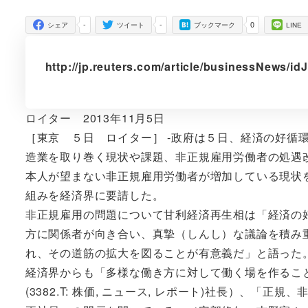
者
-
-
0
シェア
ツイート
ブックマーク
LINE
http://jp.reuters.com/article/businessNews/
ロイター 2013年11月5日
［東京 ５日 ロイター］ -政府は５日、経済の好循
造業を取り巻く現状や課題、非正規雇用労働者の処遇
本人が望まない非正規雇用労働者が増加している現状
組みを経済界に要請した。
非正規雇用の問題について甘利経済再生相は「経済の
方に関係者が向き合い、真摯（しんし）な議論を積み
れ、その道筋の拡大を図ることが有意義だ」と語った
経済界からも「多様な働き方に対して働く場を作るこ
(3382.T: 株価, ニュース, レポート)社長）、