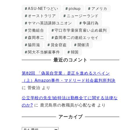
ASU-NETつどい
pickup
アメリカ
オーストラリア
ニュージーランド
ヤマハ英語講師ユニオン
争議行為
労働組合
守口市学童保育雇い止め裁判
森岡孝二
森岡孝二の連続エッセイ
脇田滋
賃金窃盗
開催済
関大不当解雇事件
韓国
最近のコメント
第82回 「偽装自営業」是正を進めるスペイン
（上）Amazon事件・マドリード社会裁判所判決
に
菅俊治
より
公立学校の先生!給特法は勤務全てに関する法律な
のか?
に
鹿児島県の教職員が心配な者
より
アーカイブ
ア