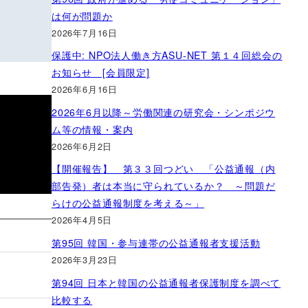
は何が問題か
2026年7月16日
保護中: NPO法人働き方ASU-NET 第１４回総会の
お知らせ [会員限定]
2026年6月16日
2026年6月以降～労働関連の研究会・シンポジウ
ム等の情報・案内
2026年6月2日
【開催報告】 第３３回つどい 「公益通報（内
部告発）者は本当に守られているか？ ～問題だ
らけの公益通報制度を考える～」
2026年4月5日
第95回 韓国・参与連帯の公益通報者支援活動
2026年3月23日
第94回 日本と韓国の公益通報者保護制度を調べて
比較する