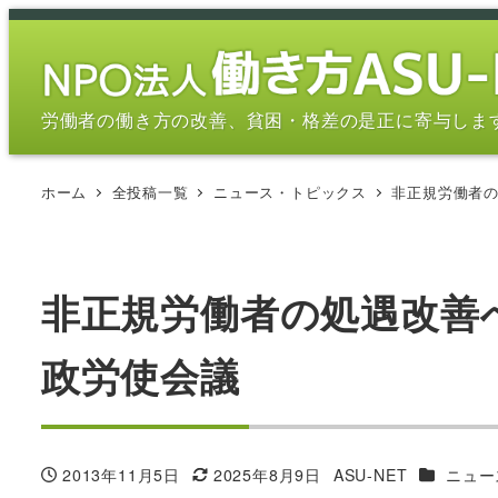
メ
イ
ン
コ
労働者の働き方の改善、貧困・格差の是正に寄与しま
ン
テ
ホーム
全投稿一覧
ニュース・トピックス
非正規労働者の
ン
ツ
へ
移
非正規労働者の処遇改善
動
政労使会議
カテゴリ
2013年11月5日
2025年8月9日
ASU-NET
ニュー
投稿日
更新日
著