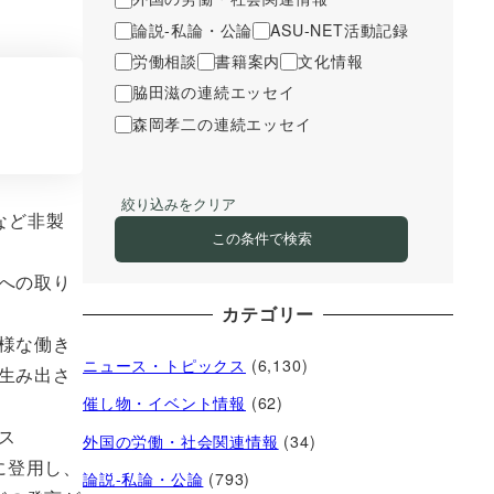
論説-私論・公論
ASU-NET活動記録
労働相談
書籍案内
文化情報
脇田滋の連続エッセイ
森岡孝二の連続エッセイ
絞り込みをクリア
など非製
この条件で検索
への取り
カテゴリー
様な働き
ニュース・トピックス
(6,130)
生み出さ
催し物・イベント情報
(62)
ス
外国の労働・社会関連情報
(34)
的に登用し、
論説-私論・公論
(793)