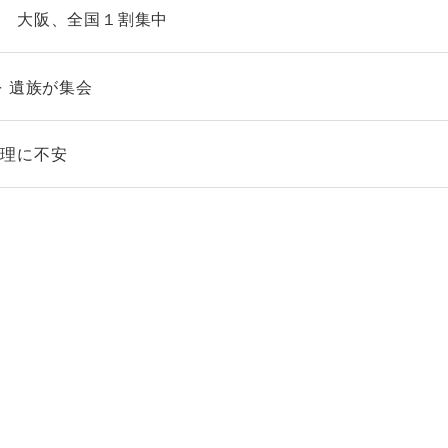
り 大阪、全国１割集中
 遺族が集会
倫理に不安