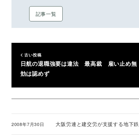
記事一覧
古い投稿
日航の退職強要は違法 最高裁 雇い止め無
効は認めず
大阪労連と建交労が支援する地下
2008年7月30日
投稿日