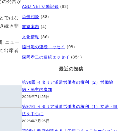
などの発言が
ASU-NET活動記録
(63)
労働相談
(38)
とではな
き続き非
書籍案内
(4)
文化情報
(36)
価, ニュー
脇田滋の連続エッセイ
(98)
て出席者
森岡孝二の連続エッセイ
(351)
最近の投稿
第98回 イタリア派遣労働者の権利（2）労働協
約・民主的参加
2026年7月25日
第97回 イタリア派遣労働者の権利（1）立法・司
法を中心に
2026年7月25日
第96回 政府が進める「労使コミュニケーション」