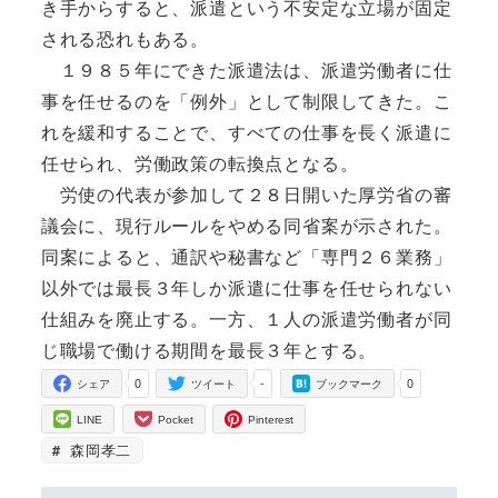
き手からすると、派遣という不安定な立場が固定
される恐れもある。
１９８５年にできた派遣法は、派遣労働者に仕
事を任せるのを「例外」として制限してきた。こ
れを緩和することで、すべての仕事を長く派遣に
任せられ、労働政策の転換点となる。
労使の代表が参加して２８日開いた厚労省の審
議会に、現行ルールをやめる同省案が示された。
同案によると、通訳や秘書など「専門２６業務」
以外では最長３年しか派遣に仕事を任せられない
仕組みを廃止する。一方、１人の派遣労働者が同
じ職場で働ける期間を最長３年とする。
0
-
0
シェア
ツイート
ブックマーク
LINE
Pocket
Pinterest
森岡孝二