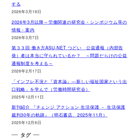
する
2026年3月19日
2026年3月以降～労働関連の研究会・シンポジウム等の
情報・案内
2026年3月7日
第３３回 働き方ASU-NET つどい 公益通報（内部告
発）者は本当に守られているか？ ～問題だらけの公益
通報制度を考える～
2026年2月17日
「インフレ不況と『資本論』―新しい福祉国家という出
口戦略」を学んで（労働時間研究会）
2025年12月11日
新刊紹介 『チェンジ アクション 生活保護 － 生活保護
裁判30年の軌跡』（明石書店、2025年11月）
2025年12月6日
タグ