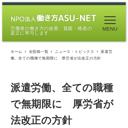
メ
イ
ン
労働者の働き方の改善、貧困・格差の
MENU
コ
是正に寄与します
ン
テ
ホーム
全投稿一覧
ニュース・トピックス
派遣労
ン
働、全ての職種で無期限に 厚労省が法改正の方針
ツ
へ
移
派遣労働、全ての職種
動
で無期限に 厚労省が
法改正の方針