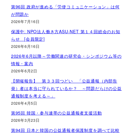
第96回 政府が進める「労使コミュニケーション」は何
が問題か
2026年7月16日
保護中: NPO法人働き方ASU-NET 第１４回総会のお知
らせ [会員限定]
2026年6月16日
2026年6月以降～労働関連の研究会・シンポジウム等の
情報・案内
2026年6月2日
【開催報告】 第３３回つどい 「公益通報（内部告
発）者は本当に守られているか？ ～問題だらけの公益
通報制度を考える～」
2026年4月5日
第95回 韓国・参与連帯の公益通報者支援活動
2026年3月23日
第94回 日本と韓国の公益通報者保護制度を調べて比較