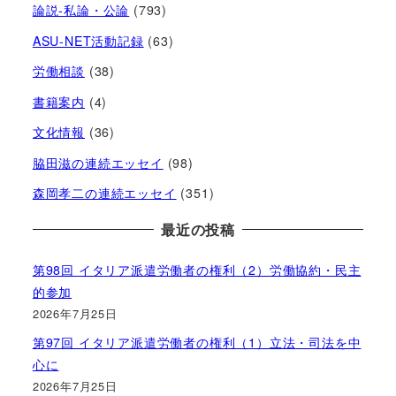
論説-私論・公論
(793)
ASU-NET活動記録
(63)
労働相談
(38)
書籍案内
(4)
文化情報
(36)
脇田滋の連続エッセイ
(98)
森岡孝二の連続エッセイ
(351)
最近の投稿
第98回 イタリア派遣労働者の権利（2）労働協約・民主
的参加
2026年7月25日
第97回 イタリア派遣労働者の権利（1）立法・司法を中
心に
2026年7月25日