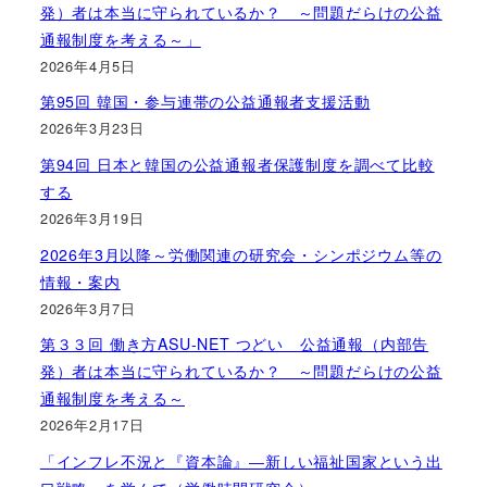
発）者は本当に守られているか？ ～問題だらけの公益
通報制度を考える～」
2026年4月5日
第95回 韓国・参与連帯の公益通報者支援活動
2026年3月23日
第94回 日本と韓国の公益通報者保護制度を調べて比較
する
2026年3月19日
2026年3月以降～労働関連の研究会・シンポジウム等の
情報・案内
2026年3月7日
第３３回 働き方ASU-NET つどい 公益通報（内部告
発）者は本当に守られているか？ ～問題だらけの公益
通報制度を考える～
2026年2月17日
「インフレ不況と『資本論』―新しい福祉国家という出