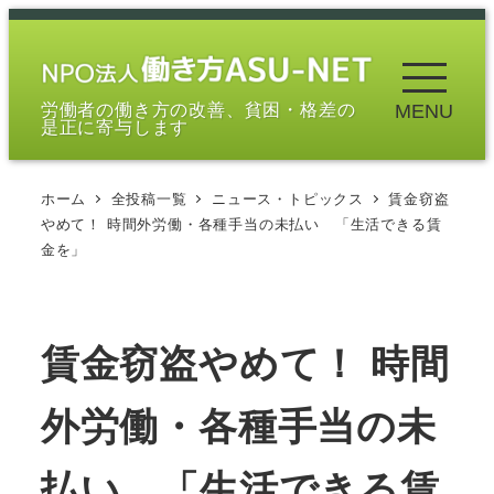
メ
イ
ン
労働者の働き方の改善、貧困・格差の
MENU
コ
是正に寄与します
ン
テ
ホーム
全投稿一覧
ニュース・トピックス
賃金窃盗
ン
やめて！ 時間外労働・各種手当の未払い 「生活できる賃
ツ
金を」
へ
移
動
賃金窃盗やめて！ 時間
外労働・各種手当の未
払い 「生活できる賃