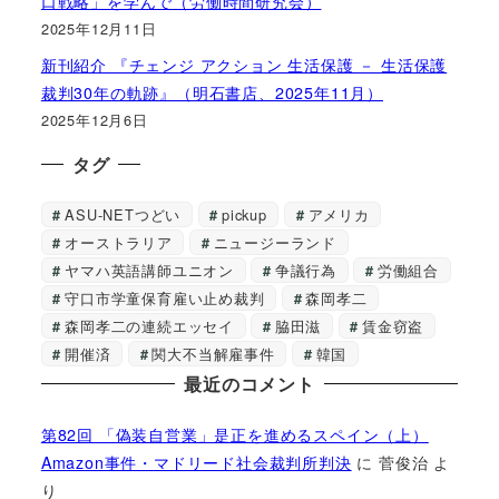
口戦略」を学んで（労働時間研究会）
2025年12月11日
新刊紹介 『チェンジ アクション 生活保護 － 生活保護
裁判30年の軌跡』（明石書店、2025年11月）
2025年12月6日
タグ
ASU-NETつどい
pickup
アメリカ
オーストラリア
ニュージーランド
ヤマハ英語講師ユニオン
争議行為
労働組合
守口市学童保育雇い止め裁判
森岡孝二
森岡孝二の連続エッセイ
脇田滋
賃金窃盗
開催済
関大不当解雇事件
韓国
最近のコメント
第82回 「偽装自営業」是正を進めるスペイン（上）
Amazon事件・マドリード社会裁判所判決
に
菅俊治
よ
り