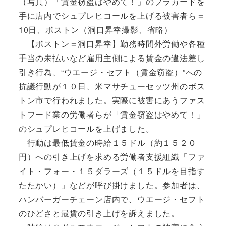
（写真）「賃金窃盗はやめて！」のプラカードを
手に店内でシュプレヒコールを上げる被害者ら＝
10日、ボストン（洞口昇幸撮影、省略）
【ボストン＝洞口昇幸】勤務時間外労働や各種
手当の未払いなど雇用主側による賃金の違法差し
引き行為、“ウエージ・セフト（賃金窃盗）”への
抗議行動が１０日、米マサチューセッツ州のボス
トン市で行われました。実際に被害にあうファス
トフード業の労働者らが「賃金窃盗はやめて！」
のシュプレヒコールを上げました。
行動は最低賃金の時給１５ドル（約１５２０
円）への引き上げを求める労働者支援組織「ファ
イト・フォー・１５ダラーズ（１５ドルを目指す
たたかい）」などが呼び掛けました。参加者は、
ハンバーガーチェーン店内で、ウエージ・セフト
のひどさと最賃の引き上げを訴えました。