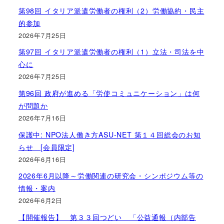
第98回 イタリア派遣労働者の権利（2）労働協約・民主
的参加
2026年7月25日
第97回 イタリア派遣労働者の権利（1）立法・司法を中
心に
2026年7月25日
第96回 政府が進める「労使コミュニケーション」は何
が問題か
2026年7月16日
保護中: NPO法人働き方ASU-NET 第１４回総会のお知
らせ [会員限定]
2026年6月16日
2026年6月以降～労働関連の研究会・シンポジウム等の
情報・案内
2026年6月2日
【開催報告】 第３３回つどい 「公益通報（内部告