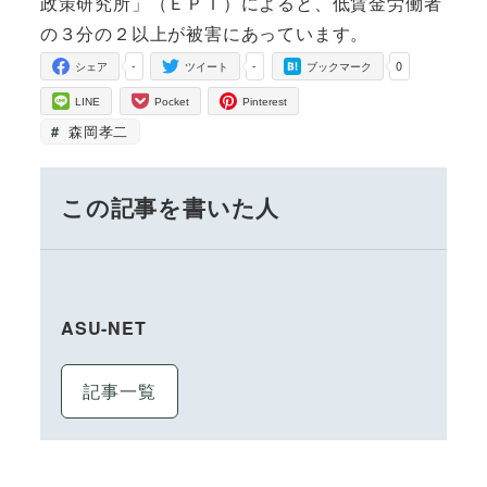
政策研究所」（ＥＰＩ）によると、低賃金労働者
の３分の２以上が被害にあっています。
-
-
0
シェア
ツイート
ブックマーク
LINE
Pocket
Pinterest
森岡孝二
この記事を書いた人
ASU-NET
記事一覧