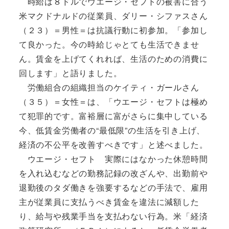
時給は８ドルでウエージ・セフトの被害に合う
米マクドナルドの従業員、ダリー・シファスさん
（２３）＝男性＝は抗議行動に初参加。「参加し
て良かった。今の時給じゃとても生活できませ
ん。賃金を上げてくれれば、生活のための消費に
回します」と語りました。
労働組合の組織担当のケイティ・ガールさん
（３５）＝女性＝は、「ウエージ・セフトは極め
て犯罪的です。富裕層に富がさらに集中している
今、低賃金労働者の“最低限”の生活を引き上げ、
経済の不公平を改善すべきです」と述べました。
ウエージ・セフト 実際にはなかった休憩時間
を入れ込むなどの勤務記録の改ざんや、出勤前や
退勤後のタダ働きを強要するなどの手法で、雇用
主が従業員に支払うべき賃金を違法に減額した
り、給与や残業手当を支払わない行為。米「経済