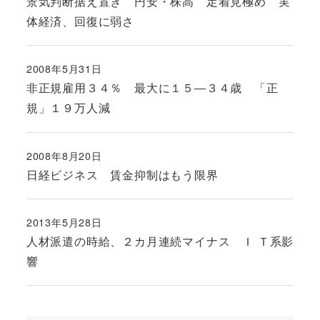
景気判断据え置き 円安・株高 定着見極め 実
体経済、回復に弱さ
2008年5月31日
投稿日
非正規雇用３４％ 最大に１５―３４歳 「正
規」１９万人減
2008年8月20日
投稿日
日経ビジネス 賃金抑制はもう限界
2013年5月28日
投稿日
人材派遣の時給、２カ月連続マイナス Ｉ Ｔ系影
響