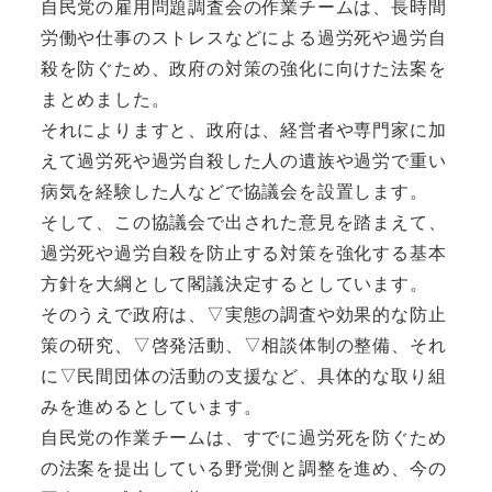
自民党の雇用問題調査会の作業チームは、長時間
労働や仕事のストレスなどによる過労死や過労自
殺を防ぐため、政府の対策の強化に向けた法案を
まとめました。
それによりますと、政府は、経営者や専門家に加
えて過労死や過労自殺した人の遺族や過労で重い
病気を経験した人などで協議会を設置します。
そして、この協議会で出された意見を踏まえて、
過労死や過労自殺を防止する対策を強化する基本
方針を大綱として閣議決定するとしています。
そのうえで政府は、▽実態の調査や効果的な防止
策の研究、▽啓発活動、▽相談体制の整備、それ
に▽民間団体の活動の支援など、具体的な取り組
みを進めるとしています。
自民党の作業チームは、すでに過労死を防ぐため
の法案を提出している野党側と調整を進め、今の