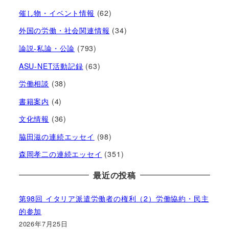
催し物・イベント情報
(62)
外国の労働・社会関連情報
(34)
論説-私論・公論
(793)
ASU-NET活動記録
(63)
労働相談
(38)
書籍案内
(4)
文化情報
(36)
脇田滋の連続エッセイ
(98)
森岡孝二の連続エッセイ
(351)
最近の投稿
第98回 イタリア派遣労働者の権利（2）労働協約・民主
的参加
2026年7月25日