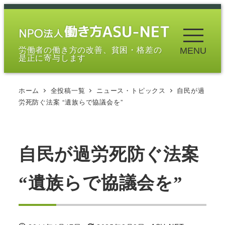
メ
イ
ン
労働者の働き方の改善、貧困・格差の
MENU
コ
是正に寄与します
ン
テ
ホーム
全投稿一覧
ニュース・トピックス
自民が過
ン
労死防ぐ法案 “遺族らで協議会を”
ツ
へ
移
自民が過労死防ぐ法案
動
“遺族らで協議会を”