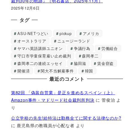
裁判30年の軌跡』（明石書店、2025年11月）
2025年12月6日
タグ
ASU-NETつどい
pickup
アメリカ
オーストラリア
ニュージーランド
ヤマハ英語講師ユニオン
争議行為
労働組合
守口市学童保育雇い止め裁判
森岡孝二
森岡孝二の連続エッセイ
脇田滋
賃金窃盗
開催済
関大不当解雇事件
韓国
最近のコメント
第82回 「偽装自営業」是正を進めるスペイン（上）
Amazon事件・マドリード社会裁判所判決
に
菅俊治
よ
り
公立学校の先生!給特法は勤務全てに関する法律なのか?
に
鹿児島県の教職員が心配な者
より