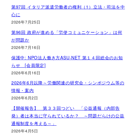
第97回 イタリア派遣労働者の権利（1）立法・司法を中
心に
2026年7月25日
第96回 政府が進める「労使コミュニケーション」は何
が問題か
2026年7月16日
保護中: NPO法人働き方ASU-NET 第１４回総会のお知
らせ [会員限定]
2026年6月16日
2026年6月以降～労働関連の研究会・シンポジウム等の
情報・案内
2026年6月2日
【開催報告】 第３３回つどい 「公益通報（内部告
発）者は本当に守られているか？ ～問題だらけの公益
通報制度を考える～」
2026年4月5日