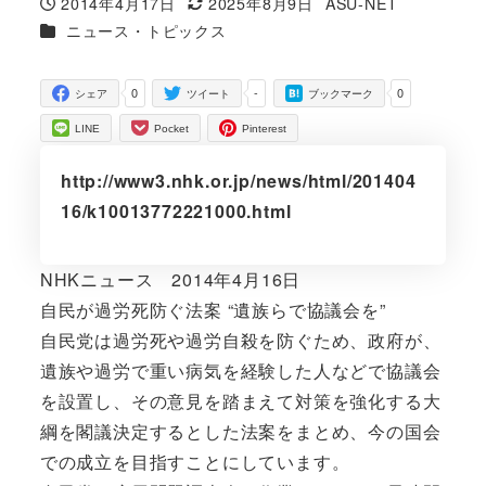
2014年4月17日
2025年8月9日
ASU-NET
投稿日
更新日
著
カテゴリー
ニュース・トピックス
者
0
-
0
シェア
ツイート
ブックマーク
LINE
Pocket
Pinterest
http://www3.nhk.or.jp/news/html/201404
16/k10013772221000.html
NHKニュース 2014年4月16日
自民が過労死防ぐ法案 “遺族らで協議会を”
自民党は過労死や過労自殺を防ぐため、政府が、
遺族や過労で重い病気を経験した人などで協議会
を設置し、その意見を踏まえて対策を強化する大
綱を閣議決定するとした法案をまとめ、今の国会
での成立を目指すことにしています。