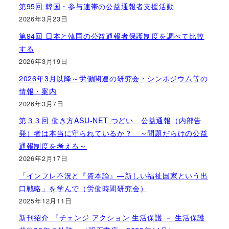
第95回 韓国・参与連帯の公益通報者支援活動
2026年3月23日
第94回 日本と韓国の公益通報者保護制度を調べて比較
する
2026年3月19日
2026年3月以降～労働関連の研究会・シンポジウム等の
情報・案内
2026年3月7日
第３３回 働き方ASU-NET つどい 公益通報（内部告
発）者は本当に守られているか？ ～問題だらけの公益
通報制度を考える～
2026年2月17日
「インフレ不況と『資本論』―新しい福祉国家という出
口戦略」を学んで（労働時間研究会）
2025年12月11日
新刊紹介 『チェンジ アクション 生活保護 － 生活保護