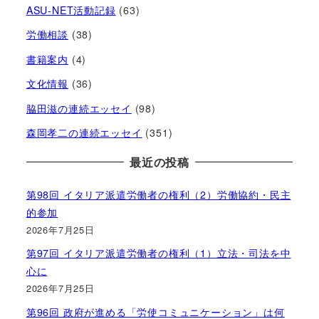
ASU-NET活動記録
(63)
労働相談
(38)
書籍案内
(4)
文化情報
(36)
脇田滋の連続エッセイ
(98)
森岡孝二の連続エッセイ
(351)
最近の投稿
第98回 イタリア派遣労働者の権利（2）労働協約・民主
的参加
2026年7月25日
第97回 イタリア派遣労働者の権利（1）立法・司法を中
心に
2026年7月25日
第96回 政府が進める「労使コミュニケーション」は何