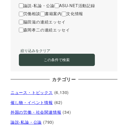
論説-私論・公論
ASU-NET活動記録
労働相談
書籍案内
文化情報
脇田滋の連続エッセイ
森岡孝二の連続エッセイ
絞り込みをクリア
この条件で検索
カテゴリー
ニュース・トピックス
(6,130)
催し物・イベント情報
(62)
外国の労働・社会関連情報
(34)
論説-私論・公論
(793)