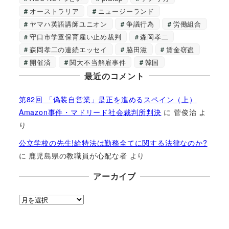
オーストラリア
ニュージーランド
ヤマハ英語講師ユニオン
争議行為
労働組合
守口市学童保育雇い止め裁判
森岡孝二
森岡孝二の連続エッセイ
脇田滋
賃金窃盗
開催済
関大不当解雇事件
韓国
最近のコメント
第82回 「偽装自営業」是正を進めるスペイン（上）
Amazon事件・マドリード社会裁判所判決
に
菅俊治
よ
り
公立学校の先生!給特法は勤務全てに関する法律なのか?
に
鹿児島県の教職員が心配な者
より
アーカイブ
ア
ー
カ