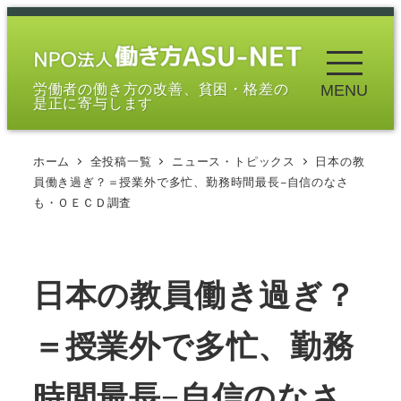
メ
イ
ン
労働者の働き方の改善、貧困・格差の
MENU
コ
是正に寄与します
ン
テ
ホーム
全投稿一覧
ニュース・トピックス
日本の教
ン
員働き過ぎ？＝授業外で多忙、勤務時間最長−自信のなさ
ツ
も・ＯＥＣＤ調査
へ
移
動
日本の教員働き過ぎ？
＝授業外で多忙、勤務
時間最長−自信のなさ