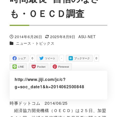
も・ＯＥＣＤ調査
2014年6月26日
2025年8月9日
ASU-NET
投稿日
更新日
著
カテゴリー
ニュース・トピックス
者
0
-
0
シェア
ツイート
ブックマーク
LINE
Pocket
Pinterest
http://www.jiji.com/jc/c?
g=soc_date1&k=2014062500848
時事ドットコム 2014/06/25
経済協力開発機構（ＯＥＣＤ）は２５日、加盟