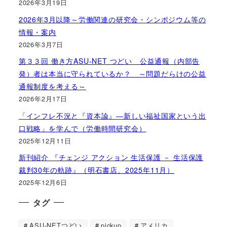
2026年3月19日
2026年3月以降～労働関連の研究会・シンポジウム等の
情報・案内
2026年3月7日
第３３回 働き方ASU-NET つどい 公益通報（内部告
発）者は本当に守られているか？ ～問題だらけの公益
通報制度を考える～
2026年2月17日
「インフレ不況と『資本論』―新しい福祉国家という出
口戦略」を学んで（労働時間研究会）
2025年12月11日
新刊紹介 『チェンジ アクション 生活保護 － 生活保護
裁判30年の軌跡』（明石書店、2025年11月）
2025年12月6日
タグ
ASU-NETつどい
pickup
アメリカ