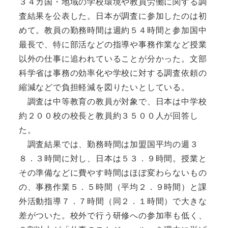
３４カ国・地域の学校環境や教員労働に関する調
査結果を公表した。日本が調査に参加したのは初
めて。教員の勤務時間は週約５４時間と参加国中
最長で、特に部活などの指導や事務作業など授業
以外の仕事に追われていることが分かった。文部
科学省は事務の効率化や学校に対する調査依頼の
縮減などで負担軽減を図りたいとしている。
調査は中等教育の教員が対象で、日本は中学校
約２００校の校長と教員約３５００人が回答し
た。
調査結果では、勤務時間は加盟国平均の週３
８．３時間に対し、日本は５３．９時間。授業と
その準備などに費やす時間はほぼ変わらないもの
の、事務作業５．５時間（平均２．９時間）と課
外活動指導７．７時間（同２．１時間）で大きな
差がついた。校外で行う研修への参加率も低く、