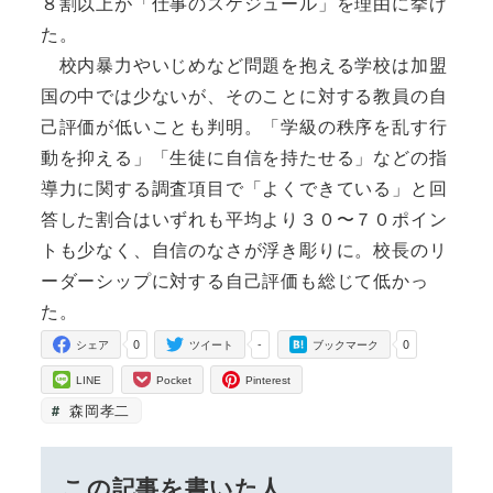
８割以上が「仕事のスケジュール」を理由に挙げ
た。
校内暴力やいじめなど問題を抱える学校は加盟
国の中では少ないが、そのことに対する教員の自
己評価が低いことも判明。「学級の秩序を乱す行
動を抑える」「生徒に自信を持たせる」などの指
導力に関する調査項目で「よくできている」と回
答した割合はいずれも平均より３０〜７０ポイン
トも少なく、自信のなさが浮き彫りに。校長のリ
ーダーシップに対する自己評価も総じて低かっ
た。
0
-
0
シェア
ツイート
ブックマーク
LINE
Pocket
Pinterest
森岡孝二
この記事を書いた人