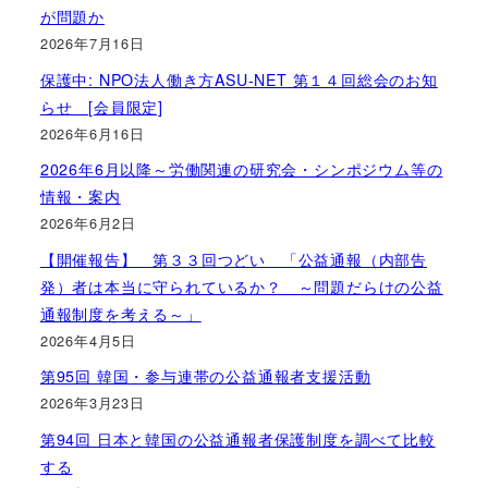
が問題か
2026年7月16日
保護中: NPO法人働き方ASU-NET 第１４回総会のお知
らせ [会員限定]
2026年6月16日
2026年6月以降～労働関連の研究会・シンポジウム等の
情報・案内
2026年6月2日
【開催報告】 第３３回つどい 「公益通報（内部告
発）者は本当に守られているか？ ～問題だらけの公益
通報制度を考える～」
2026年4月5日
第95回 韓国・参与連帯の公益通報者支援活動
2026年3月23日
第94回 日本と韓国の公益通報者保護制度を調べて比較
する