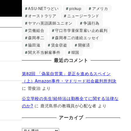
ASU-NETつどい
pickup
アメリカ
オーストラリア
ニュージーランド
ヤマハ英語講師ユニオン
争議行為
労働組合
守口市学童保育雇い止め裁判
森岡孝二
森岡孝二の連続エッセイ
脇田滋
賃金窃盗
開催済
関大不当解雇事件
韓国
最近のコメント
第82回 「偽装自営業」是正を進めるスペイン
（上）Amazon事件・マドリード社会裁判所判決
に
菅俊治
より
公立学校の先生!給特法は勤務全てに関する法律な
のか?
に
鹿児島県の教職員が心配な者
より
アーカイブ
ア