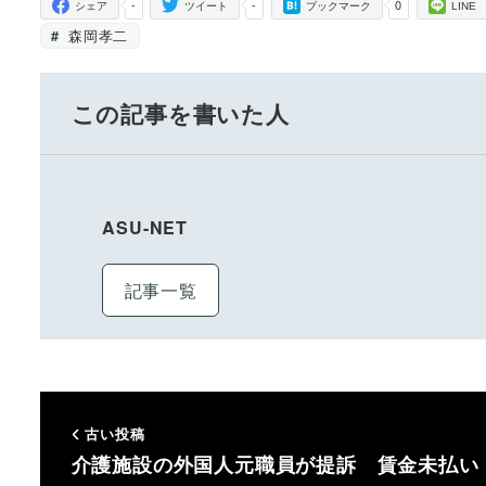
-
-
0
シェア
ツイート
ブックマーク
LINE
森岡孝二
この記事を書いた人
ASU-NET
記事一覧
古い投稿
介護施設の外国人元職員が提訴 賃金未払い