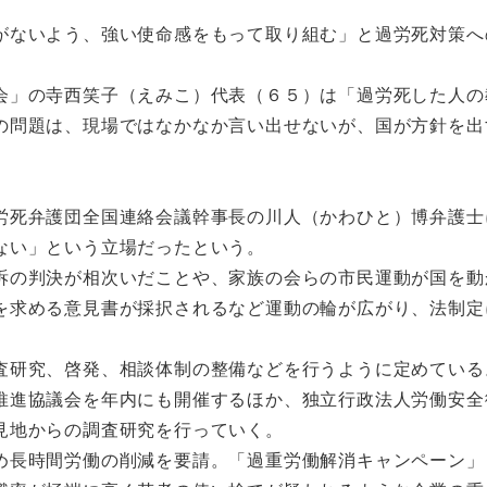
。
ないよう、強い使命感をもって取り組む」と過労死対策へ
」の寺西笑子（えみこ）代表（６５）は「過労死した人の
の問題は、現場ではなかなか言い出せないが、国が方針を出
死弁護団全国連絡会議幹事長の川人（かわひと）博弁護士
ない」という立場だったという。
の判決が相次いだことや、家族の会らの市民運動が国を動
を求める意見書が採択されるなど運動の輪が広がり、法制定
研究、啓発、相談体制の整備などを行うように定めている
推進協議会を年内にも開催するほか、独立行政法人労働安全
見地からの調査研究を行っていく。
長時間労働の削減を要請。「過重労働解消キャンペーン」