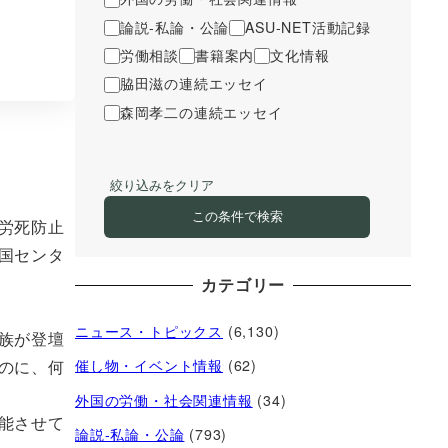
論説-私論・公論
ASU-NET活動記録
労働相談
書籍案内
文化情報
脇田滋の連続エッセイ
森岡孝二の連続エッセイ
絞り込みをクリア
この条件で検索
労死防止
国センタ
カテゴリー
ニュース・トピックス
(6,130)
族が登壇
のに、何
催し物・イベント情報
(62)
外国の労働・社会関連情報
(34)
能させて
論説-私論・公論
(793)