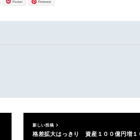
Pocket
Pinterest
新しい投稿
格差拡大はっきり 資産１００億円増１