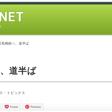
す
労死根絶へ、道半ば
へ、道半ば
ー
ス・トピックス
Pocket
Pinterest