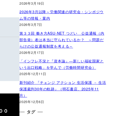
2026年3月19日
2026年3月以降～労働関連の研究会・シンポジウ
ム等の情報・案内
2026年3月7日
第３３回 働き方ASU-NET つどい 公益通報（内
部告発）者は本当に守られているか？ ～問題だ
らけの公益通報制度を考える～
2026年2月17日
「インフレ不況と『資本論』―新しい福祉国家と
いう出口戦略」を学んで（労働時間研究会）
2025年12月11日
新刊紹介 『チェンジ アクション 生活保護 － 生活
保護裁判30年の軌跡』（明石書店、2025年11
月）
2025年12月6日
００
タグ