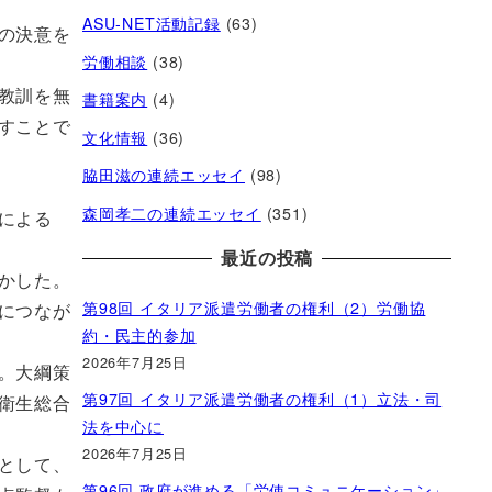
ASU-NET活動記録
(63)
の決意を
労働相談
(38)
教訓を無
書籍案内
(4)
すことで
文化情報
(36)
脇田滋の連続エッセイ
(98)
森岡孝二の連続エッセイ
(351)
による
最近の投稿
かした。
第98回 イタリア派遣労働者の権利（2）労働協
につなが
約・民主的参加
2026年7月25日
。大綱策
第97回 イタリア派遣労働者の権利（1）立法・司
衛生総合
法を中心に
2026年7月25日
として、
第96回 政府が進める「労使コミュニケーション」