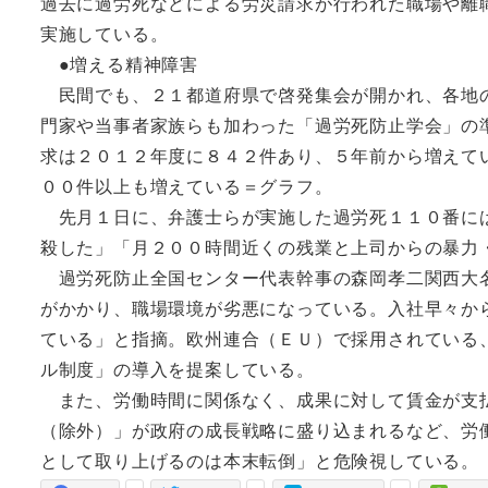
過去に過労死などによる労災請求が行われた職場や離
実施している。
●増える精神障害
民間でも、２１都道府県で啓発集会が開かれ、各地の
門家や当事者家族らも加わった「過労死防止学会」の
求は２０１２年度に８４２件あり、５年前から増えて
００件以上も増えている＝グラフ。
先月１日に、弁護士らが実施した過労死１１０番には
殺した」「月２００時間近くの残業と上司からの暴力
過労死防止全国センター代表幹事の森岡孝二関西大名
がかかり、職場環境が劣悪になっている。入社早々か
ている」と指摘。欧州連合（ＥＵ）で採用されている
ル制度」の導入を提案している。
また、労働時間に関係なく、成果に対して賃金が支払
（除外）」が政府の成長戦略に盛り込まれるなど、労
として取り上げるのは本末転倒」と危険視している。