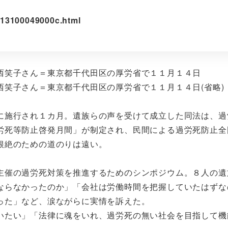
013100049000c.html
西笑子さん＝東京都千代田区の厚労省で１１月１４日
笑子さん＝東京都千代田区の厚労省で１１月１４日(省略)
施行され１カ月。遺族らの声を受けて成立した同法は、過
労死等防止啓発月間」が制定され、民間による過労死防止全
根絶のための道のりは遠い。
催の過労死対策を推進するためのシンポジウム。８人の遺
ならなかったのか」「会社は労働時間を把握していたはずな
った」など、涙ながらに実情を訴えた。
たい」「法律に魂をいれ、過労死の無い社会を目指して機