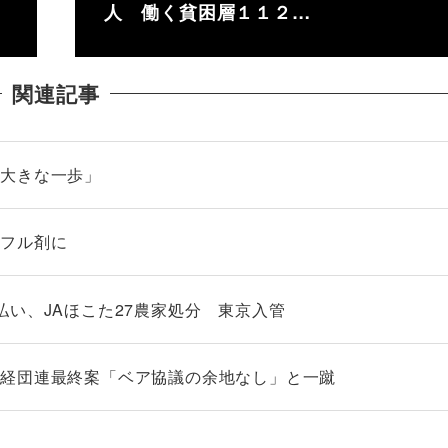
人 働く貧困層１１２…
関連記事
「大きな一歩」
ンフル剤に
払い、JAほこた27農家処分 東京入管
 経団連最終案「ベア協議の余地なし」と一蹴