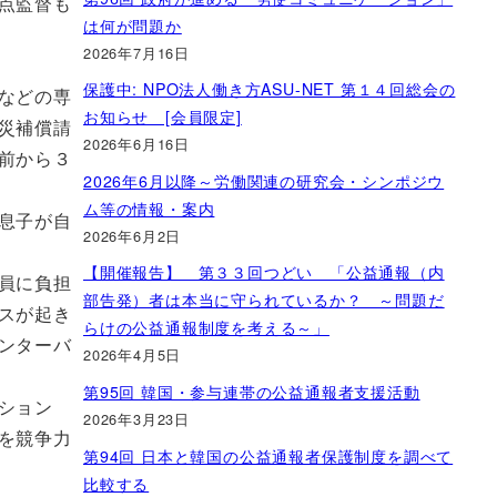
点監督も
は何が問題か
2026年7月16日
保護中: NPO法人働き方ASU-NET 第１４回総会の
などの専
お知らせ [会員限定]
災補償請
2026年6月16日
前から３
2026年6月以降～労働関連の研究会・シンポジウ
ム等の情報・案内
息子が自
2026年6月2日
【開催報告】 第３３回つどい 「公益通報（内
員に負担
部告発）者は本当に守られているか？ ～問題だ
スが起き
らけの公益通報制度を考える～」
ンターバ
2026年4月5日
第95回 韓国・参与連帯の公益通報者支援活動
ション
2026年3月23日
を競争力
第94回 日本と韓国の公益通報者保護制度を調べて
比較する