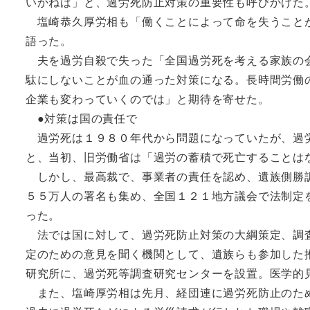
いかねば」と、過労死防止対策の重要性も呼びかけた
塩崎恭久厚労相も「働くことによって命を失うことが
語った。
夫を過労自殺で失った「全国過労死を考える家族の会
駄にしないことが血の通った対策になる。長時間労働
企業も変わっていくのでは」と期待を寄せた。
●対策は国の責任で
過労死は１９８０年代から問題になっていたが、過労
と、当初、旧労働省は「過労の蓄積で死亡することは
しかし、最高裁で、事業者の責任を認め、遺族側勝訴
５５万人の署名も集め、全国１２１地方議会で法制定
った。
法では国に対して、過労死防止対策の大綱策定、調査
定のための意見を聞く機関として、遺族らも参加した
研究所に、過労死等調査研究センターを設置。医学的
また、塩崎厚労相は先月、経団連に過労死防止のため