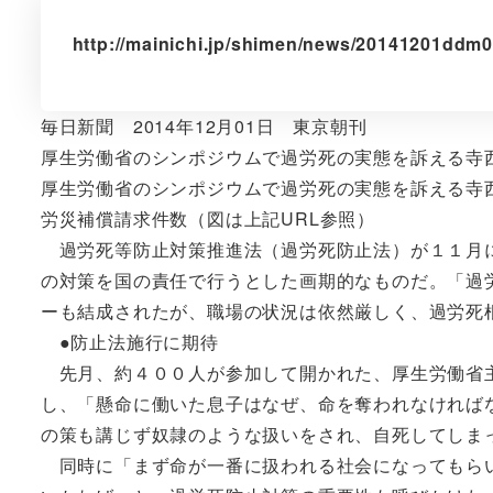
http://mainichi.jp/shimen/news/20141201ddm
毎日新聞 2014年12月01日 東京朝刊
厚生労働省のシンポジウムで過労死の実態を訴える寺
厚生労働省のシンポジウムで過労死の実態を訴える寺西
労災補償請求件数（図は上記URL参照）
過労死等防止対策推進法（過労死防止法）が１１月に
の対策を国の責任で行うとした画期的なものだ。「過
ーも結成されたが、職場の状況は依然厳しく、過労死
●防止法施行に期待
先月、約４００人が参加して開かれた、厚生労働省主
し、「懸命に働いた息子はなぜ、命を奪われなければ
の策も講じず奴隷のような扱いをされ、自死してしま
同時に「まず命が一番に扱われる社会になってもらい