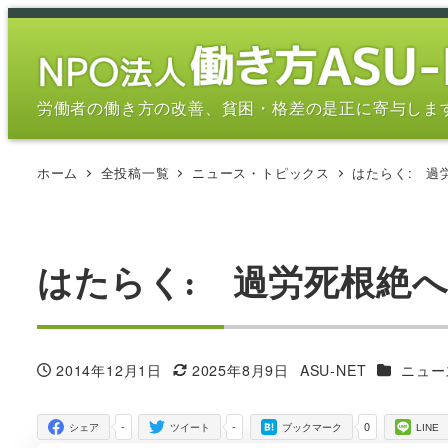
メ
イ
ン
コ
労働者の働き方の改善、貧困・格差の是正に寄与しま
ン
テ
ホーム
全投稿一覧
ニュース・トピックス
はたらく: 過
ン
ツ
へ
移
はたらく: 過労死根絶
動
カテゴリ
2014年12月1日
2025年8月9日
ASU-NET
ニュー
投稿日
更新日
著
者
-
-
0
シェア
ツイート
ブックマーク
LINE