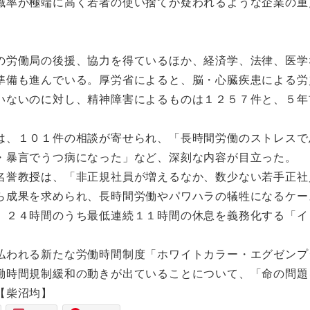
職率が極端に高く若者の使い捨てが疑われるような企業の重
労働局の後援、協力を得ているほか、経済学、法律、医学
準備も進んでいる。厚労省によると、脳・心臓疾患による労
いないのに対し、精神障害によるものは１２５７件と、５年
、１０１件の相談が寄せられ、「長時間労働のストレスで
・暴言でうつ病になった」など、深刻な内容が目立った。
誉教授は、「非正規社員が増えるなか、数少ない若手正社
ら成果を求められ、長時間労働やパワハラの犠牲になるケー
、２４時間のうち最低連続１１時間の休息を義務化する「イ
われる新たな労働時間制度「ホワイトカラー・エグゼンプ
働時間規制緩和の動きが出ていることについて、「命の問題
【柴沼均】