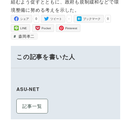
組むよう促すとともに、政府も規制緩和などで環
境整備に努める考えを示した。
0
-
0
シェア
ツイート
ブックマーク
LINE
Pocket
Pinterest
森岡孝二
この記事を書いた人
ASU-NET
記事一覧