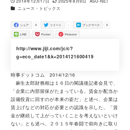
2014年12月17日
2025年8月9日
ASU-NET
投稿日
更新日
著
カテゴリー
ニュース・トピックス
者
0
-
0
シェア
ツイート
ブックマーク
LINE
Pocket
Pinterest
http://www.jiji.com/jc/c?
g=eco_date1&k=2014121600419
時事ドットコム 2014/12/16
麻生太郎財務相は１６日の閣議後記者会見で、
「企業に内部留保がたまっている。賃金か配当か
設備投資に回すのが本来の姿だ」と述べ、企業は
賃上げなどの対応が必要との認識を示した。「賃
金が継続して上がっていくことを考えないといけ
ない」とも述べ、２０１５年春闘で前向きに取り