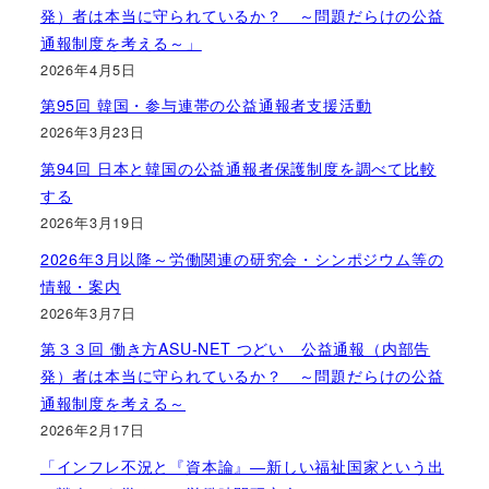
発）者は本当に守られているか？ ～問題だらけの公益
通報制度を考える～」
2026年4月5日
第95回 韓国・参与連帯の公益通報者支援活動
2026年3月23日
第94回 日本と韓国の公益通報者保護制度を調べて比較
する
2026年3月19日
2026年3月以降～労働関連の研究会・シンポジウム等の
情報・案内
2026年3月7日
第３３回 働き方ASU-NET つどい 公益通報（内部告
発）者は本当に守られているか？ ～問題だらけの公益
通報制度を考える～
2026年2月17日
「インフレ不況と『資本論』―新しい福祉国家という出