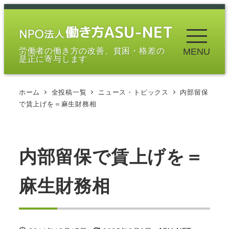
メ
イ
ン
労働者の働き方の改善、貧困・格差の
MENU
コ
是正に寄与します
ン
テ
ホーム
全投稿一覧
ニュース・トピックス
内部留保
ン
で賃上げを＝麻生財務相
ツ
へ
移
内部留保で賃上げを＝
動
麻生財務相