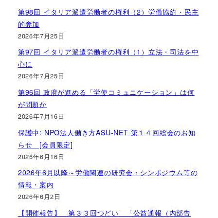
第98回 イタリア派遣労働者の権利（2）労働協約・民主
的参加
2026年7月25日
第97回 イタリア派遣労働者の権利（1）立法・司法を中
心に
2026年7月25日
第96回 政府が進める「労使コミュニケーション」は何
が問題か
2026年7月16日
保護中: NPO法人働き方ASU-NET 第１４回総会のお知
らせ [会員限定]
2026年6月16日
2026年6月以降～労働関連の研究会・シンポジウム等の
情報・案内
2026年6月2日
【開催報告】 第３３回つどい 「公益通報（内部告