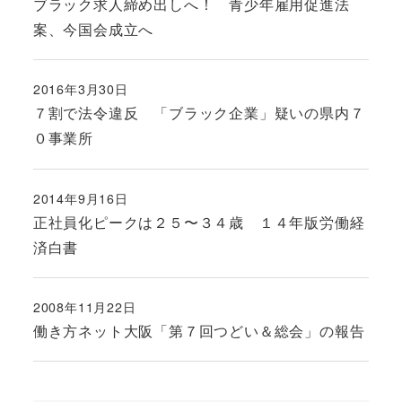
ブラック求人締め出しへ！ 青少年雇用促進法
案、今国会成立へ
2016年3月30日
投稿日
７割で法令違反 「ブラック企業」疑いの県内７
０事業所
2014年9月16日
投稿日
正社員化ピークは２５〜３４歳 １４年版労働経
済白書
2008年11月22日
投稿日
働き方ネット大阪「第７回つどい＆総会」の報告