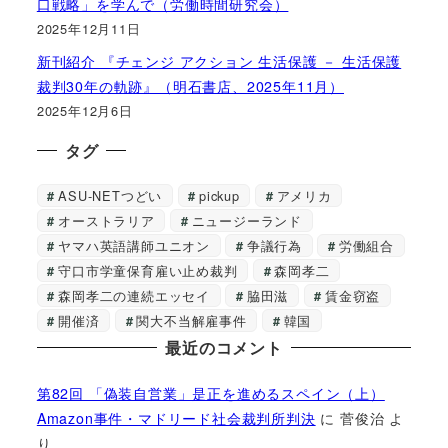
口戦略」を学んで（労働時間研究会）
2025年12月11日
新刊紹介 『チェンジ アクション 生活保護 － 生活保護
裁判30年の軌跡』（明石書店、2025年11月）
2025年12月6日
タグ
ASU-NETつどい
pickup
アメリカ
オーストラリア
ニュージーランド
ヤマハ英語講師ユニオン
争議行為
労働組合
守口市学童保育雇い止め裁判
森岡孝二
森岡孝二の連続エッセイ
脇田滋
賃金窃盗
開催済
関大不当解雇事件
韓国
最近のコメント
第82回 「偽装自営業」是正を進めるスペイン（上）
Amazon事件・マドリード社会裁判所判決
に
菅俊治
よ
り