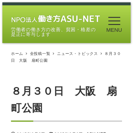
メ
イ
ン
労働者の働き方の改善、貧困・格差の
MENU
コ
是正に寄与します
ン
テ
ホーム
全投稿一覧
ニュース・トピックス
８月３０
ン
日 大阪 扇町公園
ツ
へ
移
８月３０日 大阪 扇
動
町公園