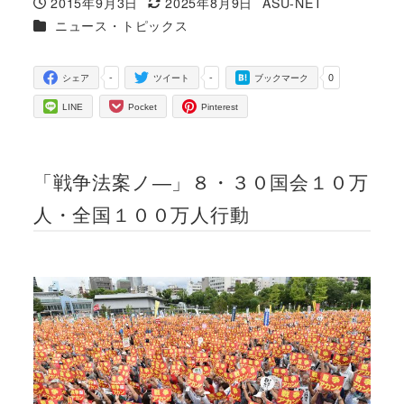
2015年9月3日
2025年8月9日
ASU-NET
投稿日
更新日
著
カテゴリー
ニュース・トピックス
者
-
-
0
シェア
ツイート
ブックマーク
LINE
Pocket
Pinterest
「戦争法案ノ―」８・３０国会１０万
人・全国１００万人行動