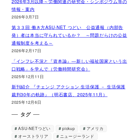
2026年3月以降～労働関連の研究会・シンポジウム等の
情報・案内
2026年3月7日
第３３回 働き方ASU-NET つどい 公益通報（内部告
発）者は本当に守られているか？ ～問題だらけの公益
通報制度を考える～
2026年2月17日
「インフレ不況と『資本論』―新しい福祉国家という出
口戦略」を学んで（労働時間研究会）
2025年12月11日
新刊紹介 『チェンジ アクション 生活保護 － 生活保護
裁判30年の軌跡』（明石書店、2025年11月）
2025年12月6日
タグ
ASU-NETつどい
pickup
アメリカ
オーストラリア
ニュージーランド