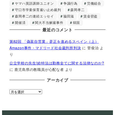
ヤマハ英語講師ユニオン
争議行為
労働組合
守口市学童保育雇い止め裁判
森岡孝二
森岡孝二の連続エッセイ
脇田滋
賃金窃盗
開催済
関大不当解雇事件
韓国
最近のコメント
第82回 「偽装自営業」是正を進めるスペイン（上）
Amazon事件・マドリード社会裁判所判決
に
菅俊治
よ
り
公立学校の先生!給特法は勤務全てに関する法律なのか?
に
鹿児島県の教職員が心配な者
より
アーカイブ
ア
ー
カ
イ