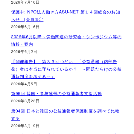
2026年7月16日
保護中: NPO法人働き方ASU-NET 第１４回総会のお知
らせ [会員限定]
2026年6月16日
2026年6月以降～労働関連の研究会・シンポジウム等の
情報・案内
2026年6月2日
【開催報告】 第３３回つどい 「公益通報（内部告
発）者は本当に守られているか？ ～問題だらけの公益
通報制度を考える～」
2026年4月5日
第95回 韓国・参与連帯の公益通報者支援活動
2026年3月23日
第94回 日本と韓国の公益通報者保護制度を調べて比較
する
2026年3月19日