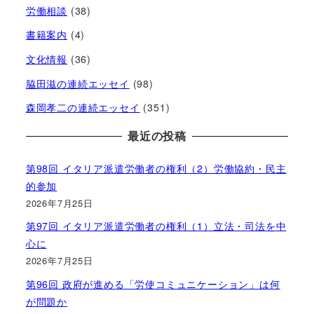
労働相談
(38)
書籍案内
(4)
文化情報
(36)
脇田滋の連続エッセイ
(98)
森岡孝二の連続エッセイ
(351)
最近の投稿
第98回 イタリア派遣労働者の権利（2）労働協約・民主
的参加
2026年7月25日
第97回 イタリア派遣労働者の権利（1）立法・司法を中
心に
2026年7月25日
第96回 政府が進める「労使コミュニケーション」は何
が問題か