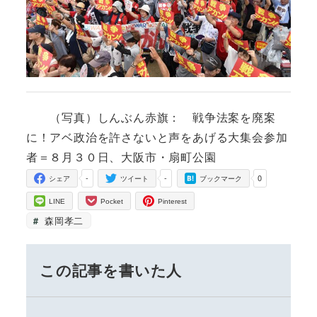
（写真）しんぶん赤旗： 戦争法案を廃案
に！アベ政治を許さないと声をあげる大集会参加
者＝８月３０日、大阪市・扇町公園
-
-
0
シェア
ツイート
ブックマーク
LINE
Pocket
Pinterest
森岡孝二
この記事を書いた人