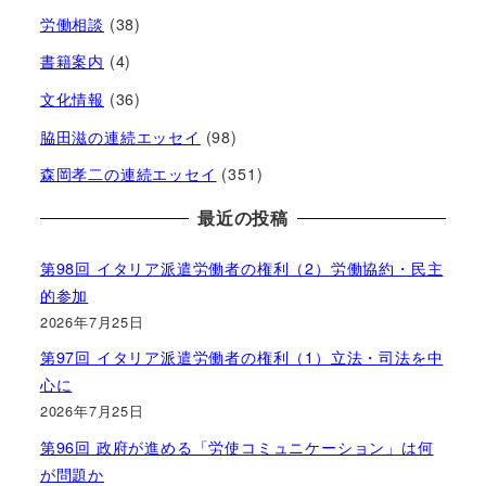
労働相談
(38)
書籍案内
(4)
文化情報
(36)
脇田滋の連続エッセイ
(98)
森岡孝二の連続エッセイ
(351)
最近の投稿
第98回 イタリア派遣労働者の権利（2）労働協約・民主
的参加
2026年7月25日
第97回 イタリア派遣労働者の権利（1）立法・司法を中
心に
2026年7月25日
第96回 政府が進める「労使コミュニケーション」は何
が問題か