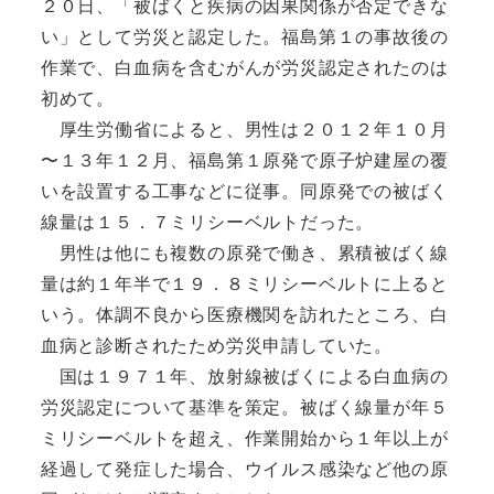
２０日、「被ばくと疾病の因果関係が否定できな
い」として労災と認定した。福島第１の事故後の
作業で、白血病を含むがんが労災認定されたのは
初めて。
厚生労働省によると、男性は２０１２年１０月
〜１３年１２月、福島第１原発で原子炉建屋の覆
いを設置する工事などに従事。同原発での被ばく
線量は１５．７ミリシーベルトだった。
男性は他にも複数の原発で働き、累積被ばく線
量は約１年半で１９．８ミリシーベルトに上ると
いう。体調不良から医療機関を訪れたところ、白
血病と診断されたため労災申請していた。
国は１９７１年、放射線被ばくによる白血病の
労災認定について基準を策定。被ばく線量が年５
ミリシーベルトを超え、作業開始から１年以上が
経過して発症した場合、ウイルス感染など他の原