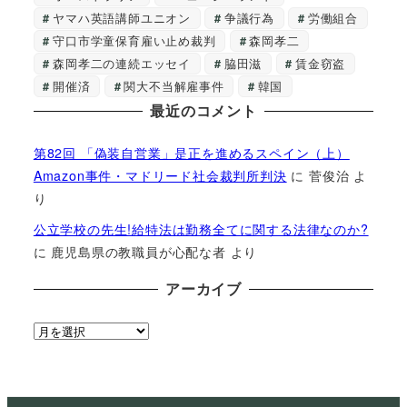
ヤマハ英語講師ユニオン
争議行為
労働組合
守口市学童保育雇い止め裁判
森岡孝二
森岡孝二の連続エッセイ
脇田滋
賃金窃盗
開催済
関大不当解雇事件
韓国
最近のコメント
第82回 「偽装自営業」是正を進めるスペイン（上）
Amazon事件・マドリード社会裁判所判決
に
菅俊治
よ
り
公立学校の先生!給特法は勤務全てに関する法律なのか?
に
鹿児島県の教職員が心配な者
より
アーカイブ
ア
ー
カ
イ