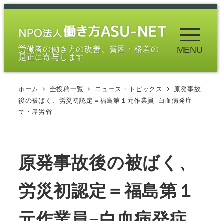
メ
イ
ン
労働者の働き方の改善、貧困・格差の
MENU
コ
是正に寄与します
ン
テ
ホーム
全投稿一覧
ニュース・トピックス
原発事故
ン
後の被ばく、労災初認定＝福島第１元作業員−白血病発症
ツ
で・厚労省
へ
移
動
原発事故後の被ばく、
労災初認定＝福島第１
元作業員−白血病発症