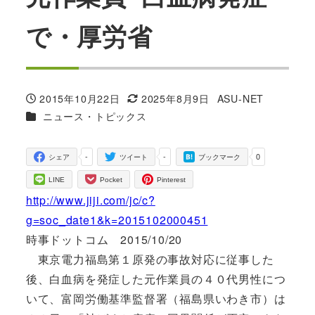
で・厚労省
2015年10月22日
2025年8月9日
ASU-NET
投稿日
更新日
著
カテゴリー
ニュース・トピックス
者
-
-
0
シェア
ツイート
ブックマーク
LINE
Pocket
Pinterest
http://www.jiji.com/jc/c?
g=soc_date1&k=2015102000451
時事ドットコム 2015/10/20
東京電力福島第１原発の事故対応に従事した
後、白血病を発症した元作業員の４０代男性につ
いて、富岡労働基準監督署（福島県いわき市）は