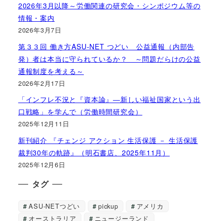
2026年3月以降～労働関連の研究会・シンポジウム等の
情報・案内
2026年3月7日
第３３回 働き方ASU-NET つどい 公益通報（内部告
発）者は本当に守られているか？ ～問題だらけの公益
通報制度を考える～
2026年2月17日
「インフレ不況と『資本論』―新しい福祉国家という出
口戦略」を学んで（労働時間研究会）
2025年12月11日
新刊紹介 『チェンジ アクション 生活保護 － 生活保護
裁判30年の軌跡』（明石書店、2025年11月）
2025年12月6日
タグ
ASU-NETつどい
pickup
アメリカ
オーストラリア
ニュージーランド