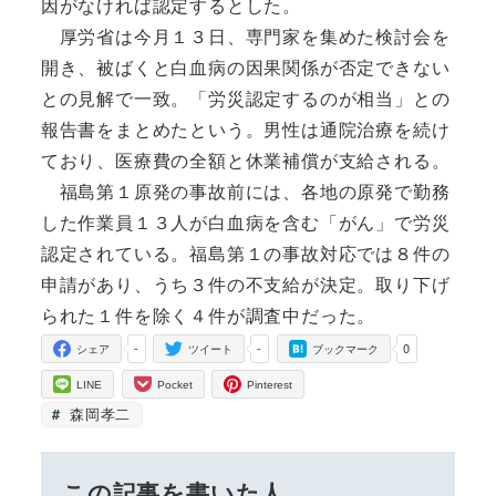
因がなければ認定するとした。
厚労省は今月１３日、専門家を集めた検討会を
開き、被ばくと白血病の因果関係が否定できない
との見解で一致。「労災認定するのが相当」との
報告書をまとめたという。男性は通院治療を続け
ており、医療費の全額と休業補償が支給される。
福島第１原発の事故前には、各地の原発で勤務
した作業員１３人が白血病を含む「がん」で労災
認定されている。福島第１の事故対応では８件の
申請があり、うち３件の不支給が決定。取り下げ
られた１件を除く４件が調査中だった。
-
-
0
シェア
ツイート
ブックマーク
LINE
Pocket
Pinterest
森岡孝二
この記事を書いた人