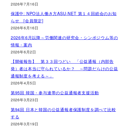
2026年7月16日
保護中: NPO法人働き方ASU-NET 第１４回総会のお知
らせ [会員限定]
2026年6月16日
2026年6月以降～労働関連の研究会・シンポジウム等の
情報・案内
2026年6月2日
【開催報告】 第３３回つどい 「公益通報（内部告
発）者は本当に守られているか？ ～問題だらけの公益
通報制度を考える～」
2026年4月5日
第95回 韓国・参与連帯の公益通報者支援活動
2026年3月23日
第94回 日本と韓国の公益通報者保護制度を調べて比較
する
2026年3月19日