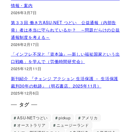
情報・案内
2026年3月7日
第３３回 働き方ASU-NET つどい 公益通報（内部告
発）者は本当に守られているか？ ～問題だらけの公益
通報制度を考える～
2026年2月17日
「インフレ不況と『資本論』―新しい福祉国家という出
口戦略」を学んで（労働時間研究会）
2025年12月11日
新刊紹介 『チェンジ アクション 生活保護 － 生活保護
裁判30年の軌跡』（明石書店、2025年11月）
2025年12月6日
タグ
ASU-NETつどい
pickup
アメリカ
オーストラリア
ニュージーランド