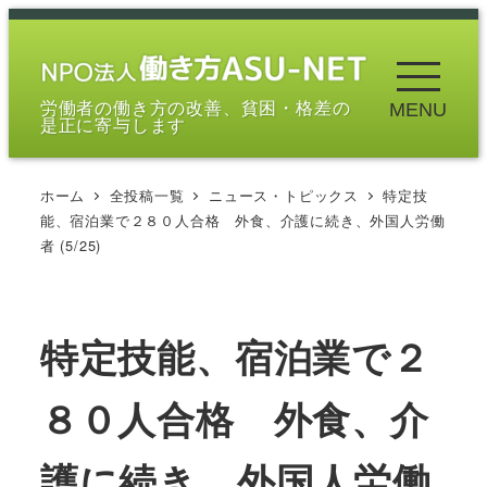
メ
イ
ン
労働者の働き方の改善、貧困・格差の
MENU
コ
是正に寄与します
ン
テ
ホーム
全投稿一覧
ニュース・トピックス
特定技
ン
能、宿泊業で２８０人合格 外食、介護に続き、外国人労働
ツ
者 (5/25)
へ
移
動
特定技能、宿泊業で２
８０人合格 外食、介
護に続き、外国人労働