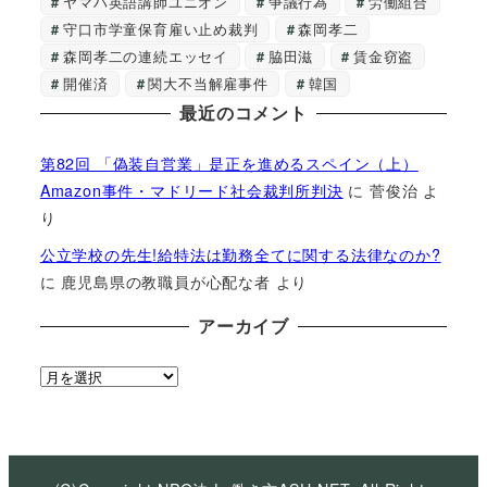
ヤマハ英語講師ユニオン
争議行為
労働組合
守口市学童保育雇い止め裁判
森岡孝二
森岡孝二の連続エッセイ
脇田滋
賃金窃盗
開催済
関大不当解雇事件
韓国
最近のコメント
第82回 「偽装自営業」是正を進めるスペイン（上）
Amazon事件・マドリード社会裁判所判決
に
菅俊治
よ
り
公立学校の先生!給特法は勤務全てに関する法律なのか?
に
鹿児島県の教職員が心配な者
より
アーカイブ
ア
ー
カ
イ
ブ