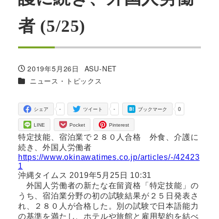
者 (5/25)
2019年5月26日
ASU-NET
投稿日
著
カテゴリー
ニュース・トピックス
者
-
-
0
シェア
ツイート
ブックマーク
LINE
Pocket
Pinterest
特定技能、宿泊業で２８０人合格 外食、介護に
続き、外国人労働者
https://www.okinawatimes.co.jp/articles/-/42423
1
沖縄タイムス 2019年5月25日 10:31
外国人労働者の新たな在留資格「特定技能」の
うち、宿泊業分野の初の試験結果が２５日発表さ
れ、２８０人が合格した。別の試験で日本語能力
の基準を満たし、ホテルや旅館と雇用契約を結べ