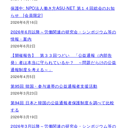
保護中: NPO法人働き方ASU-NET 第１４回総会のお知
らせ [会員限定]
2026年6月16日
2026年6月以降～労働関連の研究会・シンポジウム等の
情報・案内
2026年6月2日
【開催報告】 第３３回つどい 「公益通報（内部告
発）者は本当に守られているか？ ～問題だらけの公益
通報制度を考える～」
2026年4月5日
第95回 韓国・参与連帯の公益通報者支援活動
2026年3月23日
第94回 日本と韓国の公益通報者保護制度を調べて比較
する
2026年3月19日
2026年3月以降～労働関連の研究会・シンポジウム等の