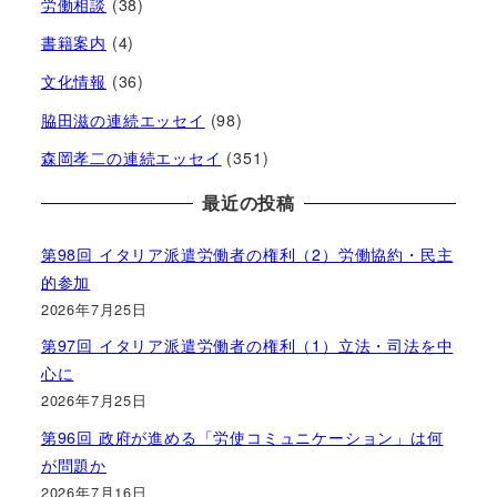
労働相談
(38)
書籍案内
(4)
文化情報
(36)
脇田滋の連続エッセイ
(98)
森岡孝二の連続エッセイ
(351)
最近の投稿
第98回 イタリア派遣労働者の権利（2）労働協約・民主
的参加
2026年7月25日
第97回 イタリア派遣労働者の権利（1）立法・司法を中
心に
2026年7月25日
第96回 政府が進める「労使コミュニケーション」は何
が問題か
2026年7月16日