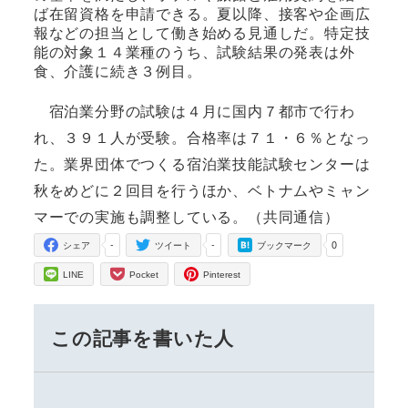
ば在留資格を申請できる。夏以降、接客や企画広
報などの担当として働き始める見通しだ。特定技
能の対象１４業種のうち、試験結果の発表は外
食、介護に続き３例目。
宿泊業分野の試験は４月に国内７都市で行わ
れ、３９１人が受験。合格率は７１・６％となっ
た。業界団体でつくる宿泊業技能試験センターは
秋をめどに２回目を行うほか、ベトナムやミャン
マーでの実施も調整している。（共同通信）
-
-
0
シェア
ツイート
ブックマーク
LINE
Pocket
Pinterest
この記事を書いた人