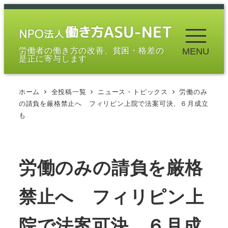
メ
イ
ン
労働者の働き方の改善、貧困・格差の
MENU
コ
是正に寄与します
ン
テ
ホーム
全投稿一覧
ニュース・トピックス
労働のみ
ン
の請負を厳格禁止へ フィリピン上院で法案可決、６月成立
ツ
も
へ
移
動
労働のみの請負を厳格
禁止へ フィリピン上
院で法案可決、６月成