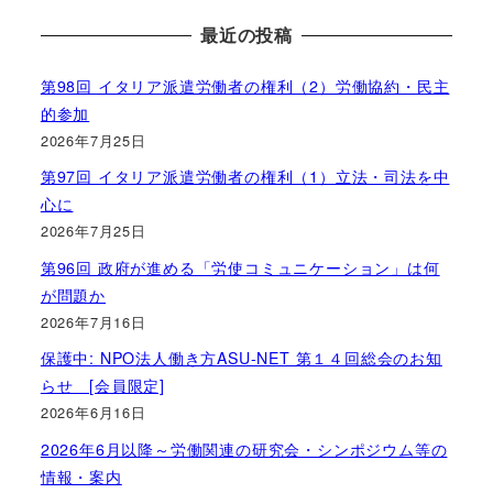
最近の投稿
第98回 イタリア派遣労働者の権利（2）労働協約・民主
的参加
2026年7月25日
第97回 イタリア派遣労働者の権利（1）立法・司法を中
心に
2026年7月25日
第96回 政府が進める「労使コミュニケーション」は何
が問題か
2026年7月16日
保護中: NPO法人働き方ASU-NET 第１４回総会のお知
らせ [会員限定]
2026年6月16日
2026年6月以降～労働関連の研究会・シンポジウム等の
情報・案内