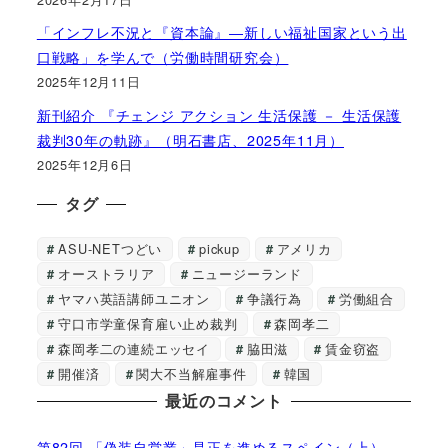
「インフレ不況と『資本論』―新しい福祉国家という出
口戦略」を学んで（労働時間研究会）
2025年12月11日
新刊紹介 『チェンジ アクション 生活保護 － 生活保護
裁判30年の軌跡』（明石書店、2025年11月）
2025年12月6日
タグ
ASU-NETつどい
pickup
アメリカ
オーストラリア
ニュージーランド
ヤマハ英語講師ユニオン
争議行為
労働組合
守口市学童保育雇い止め裁判
森岡孝二
森岡孝二の連続エッセイ
脇田滋
賃金窃盗
開催済
関大不当解雇事件
韓国
最近のコメント
第82回 「偽装自営業」是正を進めるスペイン（上）