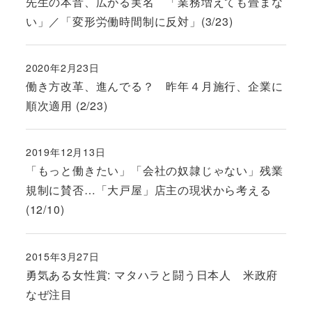
先生の本音、広がる実名 「業務増えても畳まな
い」／「変形労働時間制に反対」(3/23)
2020年2月23日
投稿日
働き方改革、進んでる？ 昨年４月施行、企業に
順次適用 (2/23)
2019年12月13日
投稿日
「もっと働きたい」「会社の奴隷じゃない」残業
規制に賛否…「大戸屋」店主の現状から考える
(12/10)
2015年3月27日
投稿日
勇気ある女性賞: マタハラと闘う日本人 米政府
なぜ注目