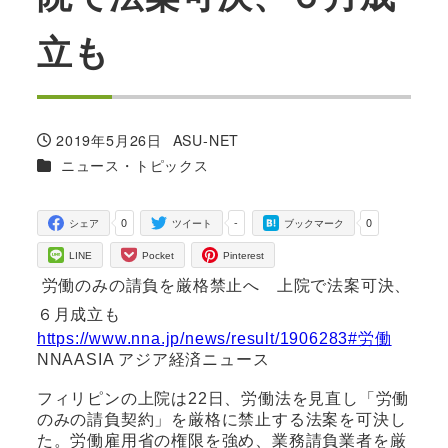
立も
2019年5月26日
ASU-NET
投稿日
著
カテゴリー
ニュース・トピックス
者
0
-
0
シェア
ツイート
ブックマーク
LINE
Pocket
Pinterest
労働のみの請負を厳格禁止へ 上院で法案可決、
６月成立も
https://www.nna.jp/news/result/1906283#労働
NNAASIA アジア経済ニュース
フィリピンの上院は22日、労働法を見直し「労働
のみの請負契約」を厳格に禁止する法案を可決し
た。労働雇用省の権限を強め、業務請負業者を厳