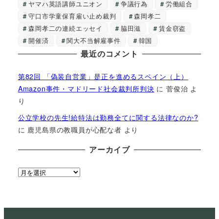
ヤマハ英語講師ユニオン
争議行為
労働組合
守口市学童保育雇い止め裁判
森岡孝二
森岡孝二の連続エッセイ
脇田滋
賃金窃盗
開催済
関大不当解雇事件
韓国
最近のコメント
第82回 「偽装自営業」是正を進めるスペイン（上）
Amazon事件・マドリード社会裁判所判決
に
菅俊治
よ
り
公立学校の先生!給特法は勤務全てに関する法律なのか?
に
鹿児島県の教職員が心配な者
より
アーカイブ
ア
ー
カ
イ