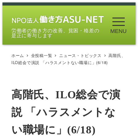
メ
イ
ン
労働者の働き方の改善、貧困・格差の
MENU
コ
是正に寄与します
ン
テ
ホーム
全投稿一覧
ニュース・トピックス
高階氏、
ン
ILO総会で演説 「ハラスメントない職場に」(6/18)
ツ
へ
移
高階氏、ILO総会で演
動
説 「ハラスメントな
い職場に」(6/18)