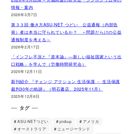
情報・案内
2026年3月7日
第３３回 働き方ASU-NET つどい 公益通報（内部告
発）者は本当に守られているか？ ～問題だらけの公益
通報制度を考える～
2026年2月17日
「インフレ不況と『資本論』―新しい福祉国家という出
口戦略」を学んで（労働時間研究会）
2025年12月11日
新刊紹介 『チェンジ アクション 生活保護 － 生活保護
裁判30年の軌跡』（明石書店、2025年11月）
2025年12月6日
タグ
ASU-NETつどい
pickup
アメリカ
オーストラリア
ニュージーランド