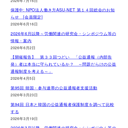
2026年7月16日
保護中: NPO法人働き方ASU-NET 第１４回総会のお知
らせ [会員限定]
2026年6月16日
2026年6月以降～労働関連の研究会・シンポジウム等の
情報・案内
2026年6月2日
【開催報告】 第３３回つどい 「公益通報（内部告
発）者は本当に守られているか？ ～問題だらけの公益
通報制度を考える～」
2026年4月5日
第95回 韓国・参与連帯の公益通報者支援活動
2026年3月23日
第94回 日本と韓国の公益通報者保護制度を調べて比較
する
2026年3月19日
2026年3月以降～労働関連の研究会・シンポジウム等の