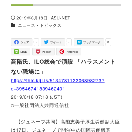
2019年6月18日
ASU-NET
投稿日
著
カテゴリー
ニュース・トピックス
者
-
-
0
シェア
ツイート
ブックマーク
LINE
Pocket
Pinterest
高階氏、ILO総会で演説 「ハラスメント
ない職場に」
https://this.kiji.is/513478112206898273?
c=39546741839462401
2019/6/18 07:18 (JST)
©一般社団法人共同通信社
【ジュネーブ共同】高階恵美子厚生労働副大臣
は17日、ジュネーブで開催中の国際労働機関