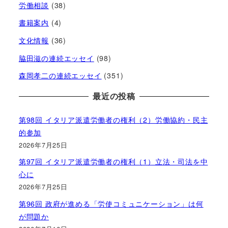
労働相談
(38)
書籍案内
(4)
文化情報
(36)
脇田滋の連続エッセイ
(98)
森岡孝二の連続エッセイ
(351)
最近の投稿
第98回 イタリア派遣労働者の権利（2）労働協約・民主
的参加
2026年7月25日
第97回 イタリア派遣労働者の権利（1）立法・司法を中
心に
2026年7月25日
第96回 政府が進める「労使コミュニケーション」は何
が問題か