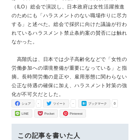
（ILO）総会で演説し、日本政府は女性活躍推進
のためにも「ハラスメントのない職場作りに尽力
する」と述べた。総会で採択に向けた議論が行わ
れているハラスメント禁止条約案の賛否には触れ
なかった。
高階氏は、日本では少子高齢化などで「女性の
労働参加への環境整備が重要になっている」と指
摘。長時間労働の是正や、雇用形態に関わらない
公正な待遇の確保に加え、ハラスメント対策の強
化が不可欠だとした。
-
-
0
シェア
ツイート
ブックマーク
LINE
Pocket
Pinterest
この記事を書いた人