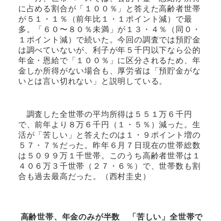
に占める割合が「１００％」と答えた高齢者世帯
が５１・１％（前年比１・１ポイント減）で最
多。「６０〜８０％未満」が１３・４％（同０・
１ポイント減）で続いた。今回の調査では預貯金
は調べていないが、利子が年５千円以下なら公的
年金・恩給で「１００％」に区分されるため、年
金しか所得がない場合も、厚労省は「預貯金がな
いとは言い切れない」と説明している。
調査した全世帯の平均所得は５５１万６千円
で、前年より８万６千円（１・５％）減った。生
活が「苦しい」と答えたのは１・９ポイント増の
５７・７％だった。昨年６月７日現在の世帯総数
は５０９９万１千世帯。このうち高齢者世帯は１
４０６万３千世帯（２７・６％）で、世帯数も割
合も過去最高だった。（西村圭史）
高齢世帯、年金のみが半数 「苦しい」全世帯で