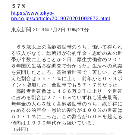
５７％
https://www.tokyo-
np.co.jp/s/article/2019070201002873.html
東京新聞 2019年7月2日 19時21分
６５歳以上の高齢者世帯のうち、働いて得られ
る収入がなく、総所得が公的年金・恩給のみの世
帯が半数に上ることが２日、厚生労働省の２０１
８年国民生活基礎調査で分かった。生活への意識
を質問したところ、高齢者世帯で「苦しい」と答
えた割合は５５・１％に上り、前年から０・９ポ
イント増加した。全世帯でも５７・７％だった。
高齢者世帯数は１４０６万３千に上り、全世帯
に占める割合は２７・６％でいずれも過去最高。
無年金の人らを除く高齢者世帯のうち、総所得に
占める公的年金・恩給の割合が１００％の世帯は
５１・１％に上った。この割合が５０％を超える
傾向は１９９０年代から続いている。
（共同）