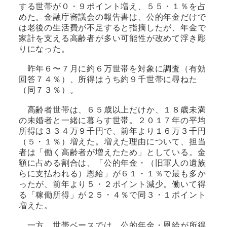
する世帯が０・９ポイント増え、５５・１％を占
めた。金融庁審議会の報告書は、公的年金だけで
は老後の生活費が不足すると指摘したが、年金で
家計を支える高齢者が多い可能性が改めて浮き彫
りになった。
昨年６〜７月に約６万世帯を対象に調査（有効
回答７４％）、所得はうち約９千世帯に尋ねた
（同７３％）。
高齢者世帯は、６５歳以上だけか、１８歳未満
の未婚者と一緒に暮らす世帯。２０１７年の平均
所得は３３４万９千円で、前年より１６万３千円
（５・１％）増えた。増えた理由について、担当
者は「働く高齢者が増えたため」としている。金
額に占める割合は、「公的年金・（旧軍人の遺族
らに支払われる）恩給」が６１・１％で最も多か
ったが、前年より５・２ポイント減少。働いて得
る「稼働所得」が２５・４％で同３・１ポイント
増えた。
一方、世帯ベースでは、公的年金・恩給が所得