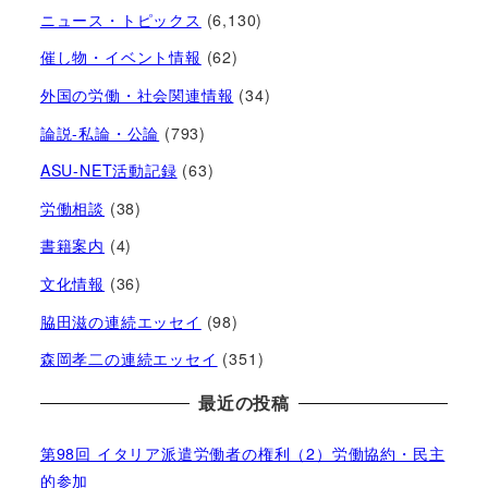
ニュース・トピックス
(6,130)
催し物・イベント情報
(62)
外国の労働・社会関連情報
(34)
論説-私論・公論
(793)
ASU-NET活動記録
(63)
労働相談
(38)
書籍案内
(4)
文化情報
(36)
脇田滋の連続エッセイ
(98)
森岡孝二の連続エッセイ
(351)
最近の投稿
第98回 イタリア派遣労働者の権利（2）労働協約・民主
的参加