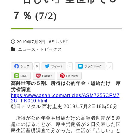
７％ (7/2)
2019年7月2日
ASU-NET
投稿日
著
カテゴリー
ニュース・トピックス
者
0
-
0
シェア
ツイート
ブックマーク
LINE
Pocket
Pinterest
高齢世帯の５割、所得は公的年金・恩給だけ 厚
労省調査
https://www.asahi.com/articles/ASM7255CFM7
2UTFK010.html
朝日デジタル 西村圭史 2019年7月2日18時56分
所得が公的年金や恩給だけの高齢者世帯が５割
超にのぼることが、厚生労働省が２日公表した国
民生活基礎調査で分かった。生活が「苦しい」と