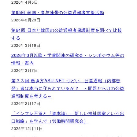
2026年4月5日
第95回 韓国・参与連帯の公益通報者支援活動
2026年3月23日
第94回 日本と韓国の公益通報者保護制度を調べて比較
する
2026年3月19日
2026年3月以降～労働関連の研究会・シンポジウム等の
情報・案内
2026年3月7日
第３３回 働き方ASU-NET つどい 公益通報（内部告
発）者は本当に守られているか？ ～問題だらけの公益
通報制度を考える～
2026年2月17日
「インフレ不況と『資本論』―新しい福祉国家という出
口戦略」を学んで（労働時間研究会）
2025年12月11日