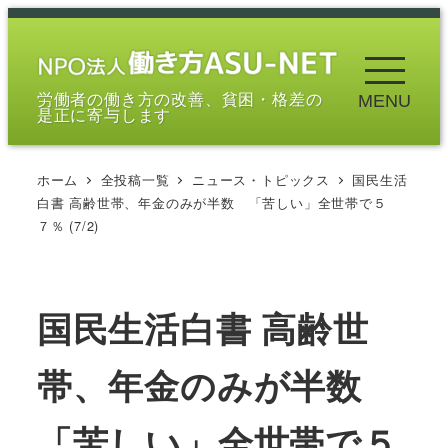
メ
イ
ン
労働者の働き方の改善、貧困・格差の
MENU
コ
是正に寄与します
ン
テ
ホーム
全投稿一覧
ニュース・トピックス
国民生活
ン
白書 高齢世帯、年金のみが半数 「苦しい」全世帯で５
ツ
７％ (7/2)
へ
移
動
国民生活白書 高齢世
帯、年金のみが半数
「苦しい」全世帯で５