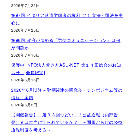
2026年7月25日
第97回 イタリア派遣労働者の権利（1）立法・司法を中
心に
2026年7月25日
第96回 政府が進める「労使コミュニケーション」は何
が問題か
2026年7月16日
保護中: NPO法人働き方ASU-NET 第１４回総会のお知
らせ [会員限定]
2026年6月16日
2026年6月以降～労働関連の研究会・シンポジウム等の
情報・案内
2026年6月2日
【開催報告】 第３３回つどい 「公益通報（内部告
発）者は本当に守られているか？ ～問題だらけの公益
通報制度を考える～」