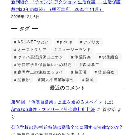
新刊紹介 『チェンジ アクション 生活保護 － 生活保護
裁判30年の軌跡』（明石書店、2025年11月）
2025年12月6日
タグ
ASU-NETつどい
pickup
アメリカ
オーストラリア
ニュージーランド
ヤマハ英語講師ユニオン
争議行為
労働組合
守口市学童保育雇い止め裁判
森岡孝二
森岡孝二の連続エッセイ
脇田滋
賃金窃盗
開催済
関大不当解雇事件
韓国
最近のコメント
第82回 「偽装自営業」是正を進めるスペイン（上）
Amazon事件・マドリード社会裁判所判決
に
菅俊治
よ
り
公立学校の先生!給特法は勤務全てに関する法律なのか?
に
鹿児島県の教職員が心配な者
より