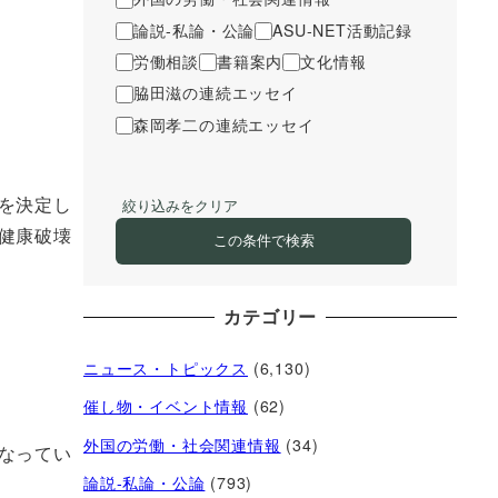
論説-私論・公論
ASU-NET活動記録
労働相談
書籍案内
文化情報
脇田滋の連続エッセイ
森岡孝二の連続エッセイ
を決定し
絞り込みをクリア
健康破壊
この条件で検索
カテゴリー
ニュース・トピックス
(6,130)
催し物・イベント情報
(62)
外国の労働・社会関連情報
(34)
なってい
論説-私論・公論
(793)