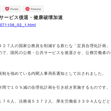
Pocket
Pinterest
 サービス後退・健康破壊加速
19071106_02_1.html
２７人の国家公務員を削減する新たな「定員合理化計画」
ので、国民の公務・公共サービスを後退させ、公務労働者の
統制を強めている内閣人事局長通知として出されました。
年間で１０％減の合理化計画を引き続き実施するものです。
７６人、法務省５３７２人、厚生労働省３３９４人などと
。