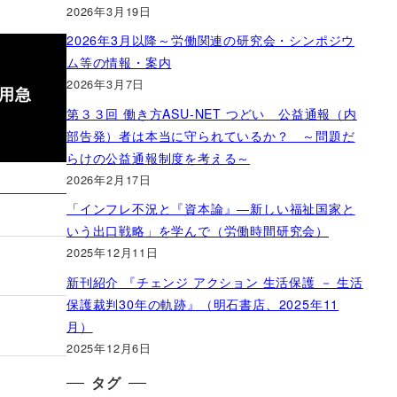
2026年3月19日
2026年3月以降～労働関連の研究会・シンポジウ
ム等の情報・案内
2026年3月7日
雇用急
第３３回 働き方ASU-NET つどい 公益通報（内
部告発）者は本当に守られているか？ ～問題だ
らけの公益通報制度を考える～
2026年2月17日
「インフレ不況と『資本論』―新しい福祉国家と
いう出口戦略」を学んで（労働時間研究会）
2025年12月11日
新刊紹介 『チェンジ アクション 生活保護 － 生活
保護裁判30年の軌跡』（明石書店、2025年11
月）
2025年12月6日
タグ