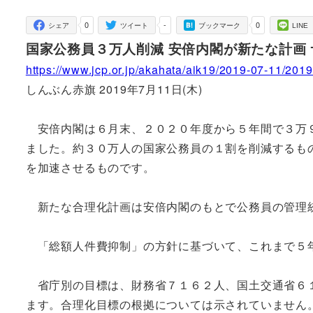
者
0
-
0
シェア
ツイート
ブックマーク
LINE
国家公務員３万人削減 安倍内閣が新たな計画
https://www.jcp.or.jp/akahata/aik19/2019-07-11/20
しんぶん赤旗 2019年7月11日(木)
安倍内閣は６月末、２０２０年度から５年間で３万９
ました。約３０万人の国家公務員の１割を削減するも
を加速させるものです。
新たな合理化計画は安倍内閣のもとで公務員の管理
「総額人件費抑制」の方針に基づいて、これまで５
省庁別の目標は、財務省７１６２人、国土交通省６１
ます。合理化目標の根拠については示されていません