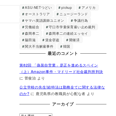
ASU-NETつどい
pickup
アメリカ
オーストラリア
ニュージーランド
ヤマハ英語講師ユニオン
争議行為
労働組合
守口市学童保育雇い止め裁判
森岡孝二
森岡孝二の連続エッセイ
脇田滋
賃金窃盗
開催済
関大不当解雇事件
韓国
最近のコメント
第82回 「偽装自営業」是正を進めるスペイン
（上）Amazon事件・マドリード社会裁判所判決
に
菅俊治
より
公立学校の先生!給特法は勤務全てに関する法律な
のか?
に
鹿児島県の教職員が心配な者
より
アーカイブ
ア