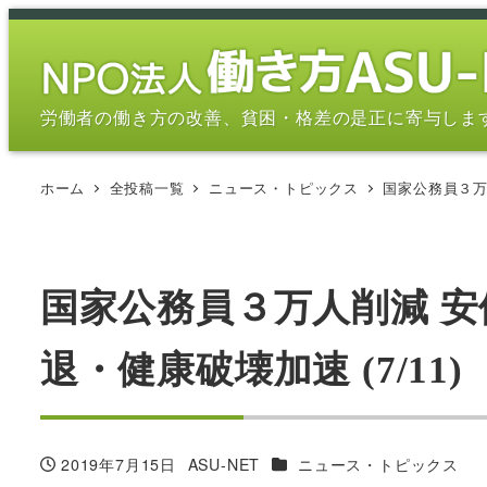
メ
イ
ン
コ
労働者の働き方の改善、貧困・格差の是正に寄与しま
ン
テ
ホーム
全投稿一覧
ニュース・トピックス
国家公務員３万
ン
ツ
へ
移
国家公務員３万人削減 安
動
退・健康破壊加速 (7/11)
カテゴリー
2019年7月15日
ASU-NET
ニュース・トピックス
投稿日
著