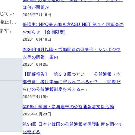
は何が問題か
じてい
2026年7月16日
廃止し、
保護中: NPO法人働き方ASU-NET 第１４回総会の
ます。
お知らせ [会員限定]
2026年6月16日
2026年6月以降～労働関連の研究会・シンポジウ
ム等の情報・案内
2026年6月2日
【開催報告】 第３３回つどい 「公益通報（内
部告発）者は本当に守られているか？ ～問題だ
らけの公益通報制度を考える～」
2026年4月5日
第95回 韓国・参与連帯の公益通報者支援活動
2026年3月23日
第94回 日本と韓国の公益通報者保護制度を調べて
比較する