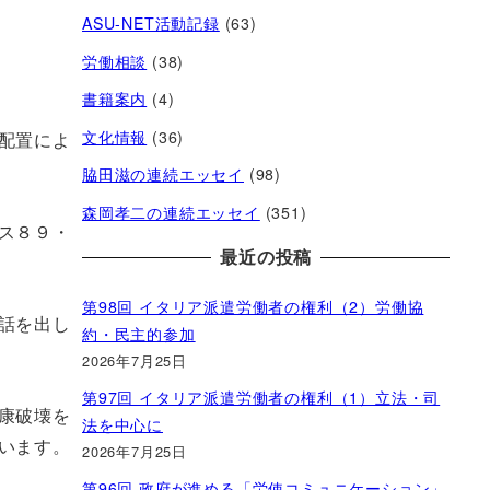
ASU-NET活動記録
(63)
労働相談
(38)
書籍案内
(4)
文化情報
(36)
配置によ
脇田滋の連続エッセイ
(98)
森岡孝二の連続エッセイ
(351)
ス８９・
最近の投稿
第98回 イタリア派遣労働者の権利（2）労働協
話を出し
約・民主的参加
2026年7月25日
第97回 イタリア派遣労働者の権利（1）立法・司
康破壊を
法を中心に
います。
2026年7月25日
第96回 政府が進める「労使コミュニケーション」