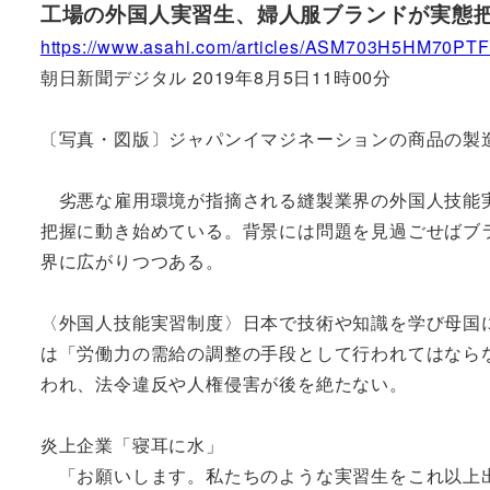
工場の外国人実習生、婦人服ブランドが実態
https://www.asahi.com/articles/ASM703H5HM70PTF
朝日新聞デジタル 2019年8月5日11時00分
〔写真・図版〕ジャパンイマジネーションの商品の製
劣悪な雇用環境が指摘される縫製業界の外国人技能実
把握に動き始めている。背景には問題を見過ごせばブ
界に広がりつつある。
〈外国人技能実習制度〉日本で技術や知識を学び母国
は「労働力の需給の調整の手段として行われてはなら
われ、法令違反や人権侵害が後を絶たない。
炎上企業「寝耳に水」
「お願いします。私たちのような実習生をこれ以上出