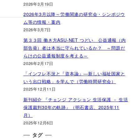
2026年3月19日
2026年3月以降～労働関連の研究会・シンポジウ
ム等の情報・案内
2026年3月7日
第３３回 働き方ASU-NET つどい 公益通報（内
部告発）者は本当に守られているか？ ～問題だ
らけの公益通報制度を考える～
2026年2月17日
「インフレ不況と『資本論』―新しい福祉国家と
いう出口戦略」を学んで（労働時間研究会）
2025年12月11日
新刊紹介 『チェンジ アクション 生活保護 － 生活
保護裁判30年の軌跡』（明石書店、2025年11
月）
2025年12月6日
タグ