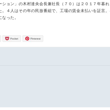
ーション」の木村達央会長兼社長（７０）は２０１７年暮れ
た。４人はその年の民放番組で、工場の賃金未払いを証言。
になった。
Pocket
Pinterest