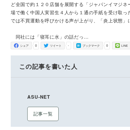
ど全国で約１２０店舗を展開する「ジャパンイマジネ
場で働く中国人実習生４人から１通の手紙を受け取っ
では不買運動を呼びかける声が上がり、「炎上状態」
同社には「寝耳に水」の話だっ…
0
-
0
シェア
ツイート
ブックマーク
LINE
この記事を書いた人
ASU-NET
記事一覧