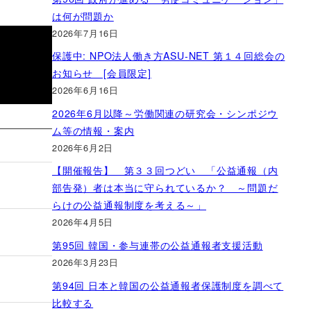
は何が問題か
2026年7月16日
保護中: NPO法人働き方ASU-NET 第１４回総会の
お知らせ [会員限定]
2026年6月16日
2026年6月以降～労働関連の研究会・シンポジウ
ム等の情報・案内
2026年6月2日
【開催報告】 第３３回つどい 「公益通報（内
部告発）者は本当に守られているか？ ～問題だ
らけの公益通報制度を考える～」
2026年4月5日
第95回 韓国・参与連帯の公益通報者支援活動
2026年3月23日
第94回 日本と韓国の公益通報者保護制度を調べて
比較する