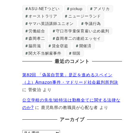
ASU-NETつどい
pickup
アメリカ
オーストラリア
ニュージーランド
ヤマハ英語講師ユニオン
争議行為
労働組合
守口市学童保育雇い止め裁判
森岡孝二
森岡孝二の連続エッセイ
脇田滋
賃金窃盗
開催済
関大不当解雇事件
韓国
最近のコメント
第82回 「偽装自営業」是正を進めるスペイン
（上）Amazon事件・マドリード社会裁判所判決
に
菅俊治
より
公立学校の先生!給特法は勤務全てに関する法律な
のか?
に
鹿児島県の教職員が心配な者
より
アーカイブ
ア