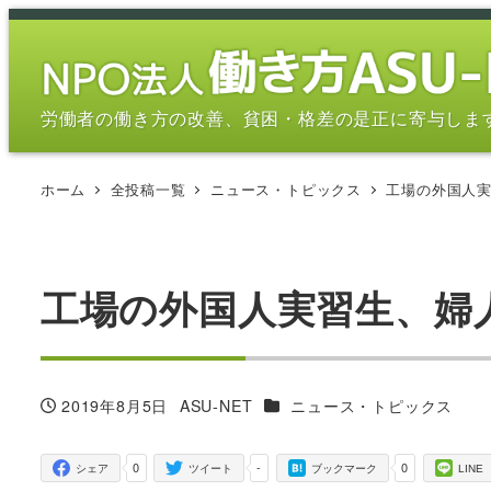
メ
イ
ン
コ
労働者の働き方の改善、貧困・格差の是正に寄与しま
ン
テ
ホーム
全投稿一覧
ニュース・トピックス
工場の外国人実
ン
ツ
へ
移
工場の外国人実習生、婦人服
動
カテゴリー
2019年8月5日
ASU-NET
ニュース・トピックス
投稿日
著
者
0
-
0
シェア
ツイート
ブックマーク
LINE