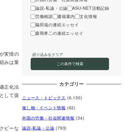
論説-私論・公論
ASU-NET活動記録
労働相談
書籍案内
文化情報
脇田滋の連続エッセイ
森岡孝二の連続エッセイ
が実情の
絞り込みをクリア
組みは業
この条件で検索
カテゴリー
適正化法
として扱
ニュース・トピックス
(6,130)
催し物・イベント情報
(62)
外国の労働・社会関連情報
(34)
クビーな
論説-私論・公論
(793)