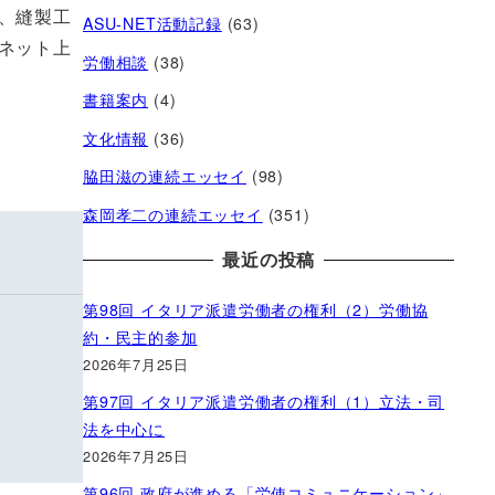
、縫製工
ASU-NET活動記録
(63)
ネット上
労働相談
(38)
書籍案内
(4)
文化情報
(36)
脇田滋の連続エッセイ
(98)
森岡孝二の連続エッセイ
(351)
最近の投稿
第98回 イタリア派遣労働者の権利（2）労働協
約・民主的参加
2026年7月25日
第97回 イタリア派遣労働者の権利（1）立法・司
法を中心に
2026年7月25日
第96回 政府が進める「労使コミュニケーション」