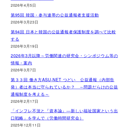
2026年4月5日
第95回 韓国・参与連帯の公益通報者支援活動
2026年3月23日
第94回 日本と韓国の公益通報者保護制度を調べて比較
する
2026年3月19日
2026年3月以降～労働関連の研究会・シンポジウム等の
情報・案内
2026年3月7日
第３３回 働き方ASU-NET つどい 公益通報（内部告
発）者は本当に守られているか？ ～問題だらけの公益
通報制度を考える～
2026年2月17日
「インフレ不況と『資本論』―新しい福祉国家という出
口戦略」を学んで（労働時間研究会）
2025年12月11日