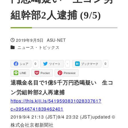
組幹部2人逮捕 (9/5)
2019年9月5日
ASU-NET
投稿日
著
カテゴリー
ニュース・トピックス
者
0
-
0
シェア
ツイート
ブックマーク
LINE
Pocket
Pinterest
退職金名目で1億5千万円恐喝疑い 生コ
ン労組幹部2人再逮捕
https://this.kiji.is/541959383102833761?
c=39546741839462401
2019/9/4 21:13 (JST)9/4 23:32 (JST)updated ©
株式会社京都新聞社