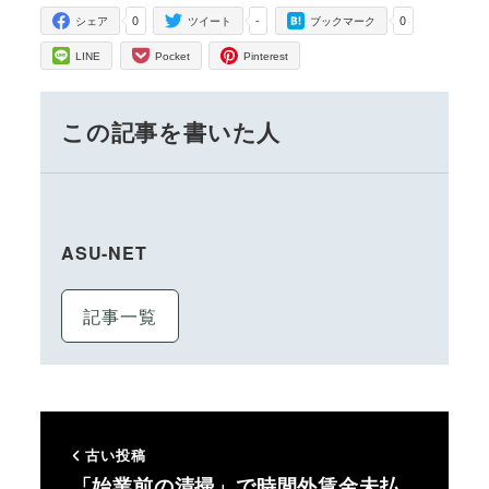
0
-
0
シェア
ツイート
ブックマーク
LINE
Pocket
Pinterest
この記事を書いた人
ASU-NET
記事一覧
古い投稿
「始業前の清掃」で時間外賃金未払