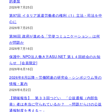
的参加
2026年7月25日
第97回 イタリア派遣労働者の権利（1）立法・司法を中
心に
2026年7月25日
第96回 政府が進める「労使コミュニケーション」は何
が問題か
2026年7月16日
保護中: NPO法人働き方ASU-NET 第１４回総会のお知
らせ [会員限定]
2026年6月16日
2026年6月以降～労働関連の研究会・シンポジウム等の
情報・案内
2026年6月2日
【開催報告】 第３３回つどい 「公益通報（内部告
発）者は本当に守られているか？ ～問題だらけの公益
通報制度を考える～」