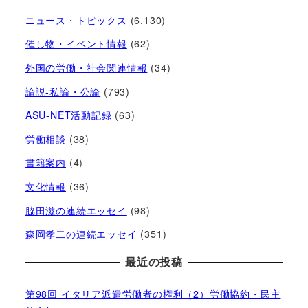
ニュース・トピックス
(6,130)
催し物・イベント情報
(62)
外国の労働・社会関連情報
(34)
論説-私論・公論
(793)
ASU-NET活動記録
(63)
労働相談
(38)
書籍案内
(4)
文化情報
(36)
脇田滋の連続エッセイ
(98)
森岡孝二の連続エッセイ
(351)
最近の投稿
第98回 イタリア派遣労働者の権利（2）労働協約・民主