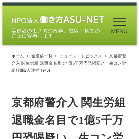
メ
イ
ン
労働者の働き方の改善、貧困・格差の
MENU
コ
是正に寄与します
ン
テ
ホーム
全投稿一覧
ニュース・トピックス
京都府警
ン
介入 関生労組 退職金名目で1億5千万円恐喝疑い 生コン労
ツ
組幹部2人逮捕 (9/5)
へ
移
動
京都府警介入 関生労組
退職金名目で1億5千万
円恐喝疑い 生コン労