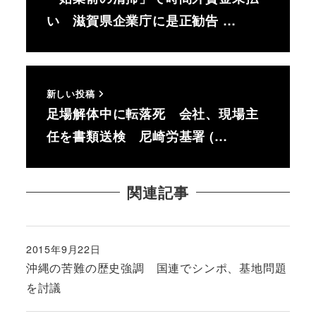
い 滋賀県企業庁に是正勧告 …
新しい投稿
足場解体中に転落死 会社、現場主
任を書類送検 尼崎労基署 (…
関連記事
2015年9月22日
投稿日
沖縄の苦難の歴史強調 国連でシンポ、基地問題
を討議