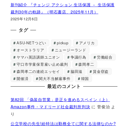
新刊紹介 『チェンジ アクション 生活保護 － 生活保護
裁判30年の軌跡』（明石書店、2025年11月）
2025年12月6日
タグ
ASU-NETつどい
pickup
アメリカ
オーストラリア
ニュージーランド
ヤマハ英語講師ユニオン
争議行為
労働組合
守口市学童保育雇い止め裁判
森岡孝二
森岡孝二の連続エッセイ
脇田滋
賃金窃盗
開催済
関大不当解雇事件
韓国
最近のコメント
第82回 「偽装自営業」是正を進めるスペイン（上）
Amazon事件・マドリード社会裁判所判決
に
菅俊治
よ
り
公立学校の先生!給特法は勤務全てに関する法律なのか?