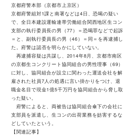
京都府警本部（京都市上京区）
京都府警組対1課と南署などは4日、恐喝の疑い
で、全日本建設運輸連帯労働組合関西地区生コン
支部の執行委員長の男（77）＝恐喝罪などで起訴
＝と、副執行委員長の男（46）＝同＝を再逮捕し
た。府警は認否を明らかにしていない。
再逮捕容疑は共謀し、2014年8月、京都市南区
の京都生コンクリート協同組合の男性理事（69）
に対し、協同組合が設立に関わった運送会社を解
雇された社員7人の処遇に言い掛かりをつけ、退
職金名目で現金1億5千万円を協同組合から脅し取
った疑い。
府警によると、両被告は協同組合傘下の会社に
支部員を派遣し、生コンの出荷業務を妨害するな
どしていたという。
【関連記事】