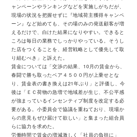
ャンペーンやランキングなどを実施しがちだが、
現場の状況を把握せずに『地域荷主獲得キャンペ
ーン』など始めても、その場のみの発送顧客が増
えるだけで、白けた結果になりやすい。できると
ころは毎日の業務でしっかりやっている。そうし
た店をつくることを、経営戦略として優先して取
り組むべき」と訴えた。
賃金については「交渉の結果、10月の賃金から、
春闘で勝ち取ったベア４５００円が上乗せとな
り、賃金表の書き換えは21年ぶり」と評価し、今
後は「ＥＣ荷物の急増で地域差が生じ、不公平感
が強まっているインセンティブ制度を改定する必
要がある。小委員会で協議を重ねており、現場か
らの意見もぜひ届けて欲しい」と集まった組合員
らに協力を求めた。
労働時間で賃金の増減激しく「社員の負担に」