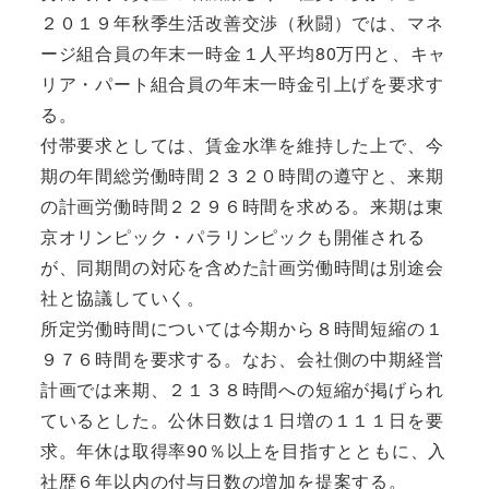
２０１９年秋季生活改善交渉（秋闘）では、マネ
ージ組合員の年末一時金１人平均80万円と、キャ
リア・パート組合員の年末一時金引上げを要求す
る。
付帯要求としては、賃金水準を維持した上で、今
期の年間総労働時間２３２０時間の遵守と、来期
の計画労働時間２２９６時間を求める。来期は東
京オリンピック・パラリンピックも開催される
が、同期間の対応を含めた計画労働時間は別途会
社と協議していく。
所定労働時間については今期から８時間短縮の１
９７６時間を要求する。なお、会社側の中期経営
計画では来期、２１３８時間への短縮が掲げられ
ているとした。公休日数は１日増の１１１日を要
求。年休は取得率90％以上を目指すとともに、入
社歴６年以内の付与日数の増加を提案する。