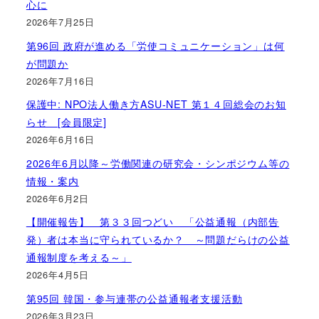
心に
2026年7月25日
第96回 政府が進める「労使コミュニケーション」は何
が問題か
2026年7月16日
保護中: NPO法人働き方ASU-NET 第１４回総会のお知
らせ [会員限定]
2026年6月16日
2026年6月以降～労働関連の研究会・シンポジウム等の
情報・案内
2026年6月2日
【開催報告】 第３３回つどい 「公益通報（内部告
発）者は本当に守られているか？ ～問題だらけの公益
通報制度を考える～」
2026年4月5日
第95回 韓国・参与連帯の公益通報者支援活動
2026年3月23日