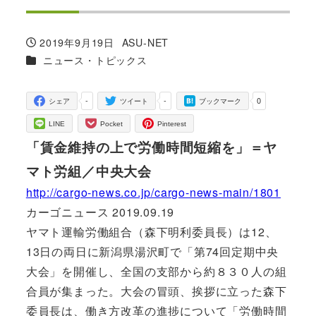
2019年9月19日
ASU-NET
投稿日
著
カテゴリー
ニュース・トピックス
者
-
-
0
シェア
ツイート
ブックマーク
LINE
Pocket
Pinterest
「賃金維持の上で労働時間短縮を」＝ヤ
マト労組／中央大会
http://cargo-news.co.jp/cargo-news-main/1801
カーゴニュース 2019.09.19
ヤマト運輸労働組合（森下明利委員長）は12、
13日の両日に新潟県湯沢町で「第74回定期中央
大会」を開催し、全国の支部から約８３０人の組
合員が集まった。大会の冒頭、挨拶に立った森下
委員長は、働き方改革の進捗について「労働時間