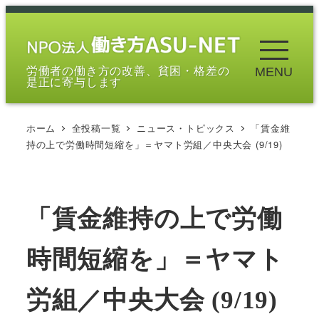
メ
イ
ン
労働者の働き方の改善、貧困・格差の
MENU
コ
是正に寄与します
ン
テ
ホーム
全投稿一覧
ニュース・トピックス
「賃金維
ン
持の上で労働時間短縮を」＝ヤマト労組／中央大会 (9/19)
ツ
へ
移
「賃金維持の上で労働
動
時間短縮を」＝ヤマト
労組／中央大会 (9/19)