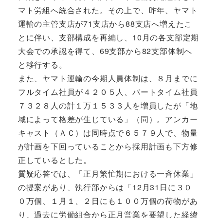
マト労組へ統合された。その上で、昨年、ヤマト
運輸の主管支店が71支店から88支店へ増えたこ
とに伴い、支部構成を再編し、10月の各支部定期
大会での承認を得て、69支部から82支部体制へ
と移行する。
また、ヤマト運輸の今期人員体制は、８月までに
フルタイム社員が４２０５人、パートタイム社員
７３２８人の計１万１５３３人を増員したが「地
域によって格差が生じている」（同）。アンカー
キャスト（ＡＣ）は同時点で６５７９人で、物量
が計画を下回っていることから採用計画も下方修
正しているとした。
質疑応答では、「正月繁忙期における一斉休業」
の提案があり、執行部からは「12月31日に３０
０万個、１月１、２日にも１００万個の荷物があ
り、過去に労働組合から正月営業を要望した経緯