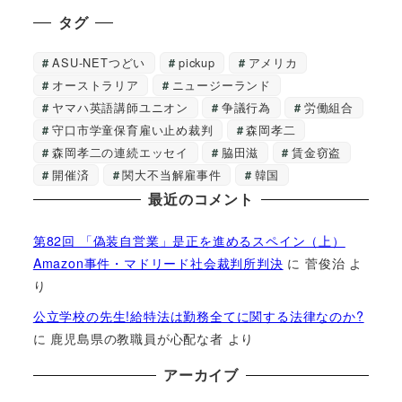
タグ
ASU-NETつどい
pickup
アメリカ
オーストラリア
ニュージーランド
ヤマハ英語講師ユニオン
争議行為
労働組合
守口市学童保育雇い止め裁判
森岡孝二
森岡孝二の連続エッセイ
脇田滋
賃金窃盗
開催済
関大不当解雇事件
韓国
最近のコメント
第82回 「偽装自営業」是正を進めるスペイン（上）
Amazon事件・マドリード社会裁判所判決
に
菅俊治
よ
り
公立学校の先生!給特法は勤務全てに関する法律なのか?
に
鹿児島県の教職員が心配な者
より
アーカイブ