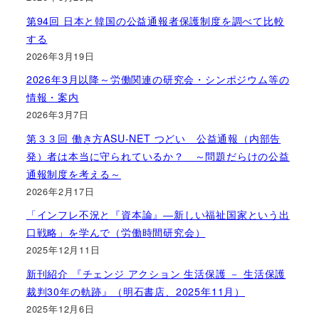
第94回 日本と韓国の公益通報者保護制度を調べて比較
する
2026年3月19日
2026年3月以降～労働関連の研究会・シンポジウム等の
情報・案内
2026年3月7日
第３３回 働き方ASU-NET つどい 公益通報（内部告
発）者は本当に守られているか？ ～問題だらけの公益
通報制度を考える～
2026年2月17日
「インフレ不況と『資本論』―新しい福祉国家という出
口戦略」を学んで（労働時間研究会）
2025年12月11日
新刊紹介 『チェンジ アクション 生活保護 － 生活保護
裁判30年の軌跡』（明石書店、2025年11月）
2025年12月6日