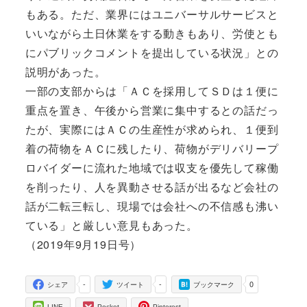
もある。ただ、業界にはユニバーサルサービスと
いいながら土日休業をする動きもあり、労使とも
にパブリックコメントを提出している状況」との
説明があった。
一部の支部からは「ＡＣを採用してＳＤは１便に
重点を置き、午後から営業に集中するとの話だっ
たが、実際にはＡＣの生産性が求められ、１便到
着の荷物をＡＣに残したり、荷物がデリバリープ
ロバイダーに流れた地域では収支を優先して稼働
を削ったり、人を異動させる話が出るなど会社の
話が二転三転し、現場では会社への不信感も沸い
ている」と厳しい意見もあった。
（2019年9月19日号）
-
-
0
シェア
ツイート
ブックマーク
LINE
Pocket
Pinterest