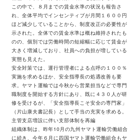
この中で、８月までの賃金水準の状況も報告さ
れ、全体平均でインセンティブが月間１６００円
ほど減少していることから、制度改正の必要性が
示された。全体での賃金水準は概ね維持されたも
のの、個別では労働時間の短縮幅に応じて賃金が
大きく増減しており、社員への負担が増している
実態も見えた。
安全対策では、運行管理者による点呼の１００％
実施を求めるほか、安全指導長の処遇改善も要
求。ヤマト運輸では今秋から営業担当などで専門
職制度を開始する方針にあり、既に４３０人が研
修を受けるが、「安全指導長こそ安全の専門家」
（片山康夫書記長）として手当の充実を求める。
主管支店増設に伴い支部体制を再編
組織体制は、昨年10月の九州ヤマト運輸労働組合
に続き、今年６月に四国ヤマト運輸労働組合もヤ