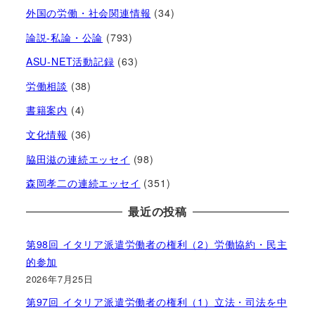
外国の労働・社会関連情報
(34)
論説-私論・公論
(793)
ASU-NET活動記録
(63)
労働相談
(38)
書籍案内
(4)
文化情報
(36)
脇田滋の連続エッセイ
(98)
森岡孝二の連続エッセイ
(351)
最近の投稿
第98回 イタリア派遣労働者の権利（2）労働協約・民主
的参加
2026年7月25日
第97回 イタリア派遣労働者の権利（1）立法・司法を中