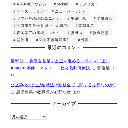
ASU-NETつどい
pickup
アメリカ
オーストラリア
ニュージーランド
ヤマハ英語講師ユニオン
争議行為
労働組合
守口市学童保育雇い止め裁判
森岡孝二
森岡孝二の連続エッセイ
脇田滋
賃金窃盗
開催済
関大不当解雇事件
韓国
最近のコメント
第82回 「偽装自営業」是正を進めるスペイン（上）
Amazon事件・マドリード社会裁判所判決
に
菅俊治
よ
り
公立学校の先生!給特法は勤務全てに関する法律なのか?
に
鹿児島県の教職員が心配な者
より
アーカイブ
ア
ー