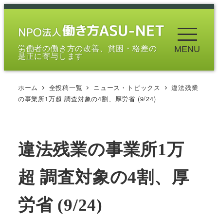
メ
イ
ン
労働者の働き方の改善、貧困・格差の
MENU
コ
是正に寄与します
ン
テ
ホーム
全投稿一覧
ニュース・トピックス
違法残業
ン
の事業所1万超 調査対象の4割、厚労省 (9/24)
ツ
へ
移
違法残業の事業所1万
動
超 調査対象の4割、厚
労省 (9/24)