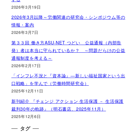
2026年3月19日
2026年3月以降～労働関連の研究会・シンポジウム等の
情報・案内
2026年3月7日
第３３回 働き方ASU-NET つどい 公益通報（内部告
発）者は本当に守られているか？ ～問題だらけの公益
通報制度を考える～
2026年2月17日
「インフレ不況と『資本論』―新しい福祉国家という出
口戦略」を学んで（労働時間研究会）
2025年12月11日
新刊紹介 『チェンジ アクション 生活保護 － 生活保護
裁判30年の軌跡』（明石書店、2025年11月）
2025年12月6日
タグ