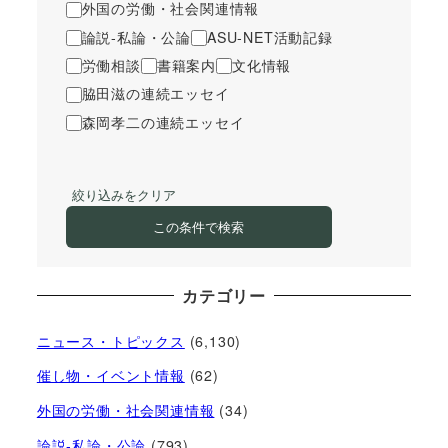
外国の労働・社会関連情報
論説-私論・公論
ASU-NET活動記録
労働相談
書籍案内
文化情報
脇田滋の連続エッセイ
森岡孝二の連続エッセイ
絞り込みをクリア
この条件で検索
カテゴリー
ニュース・トピックス
(6,130)
催し物・イベント情報
(62)
外国の労働・社会関連情報
(34)
論説-私論・公論
(793)