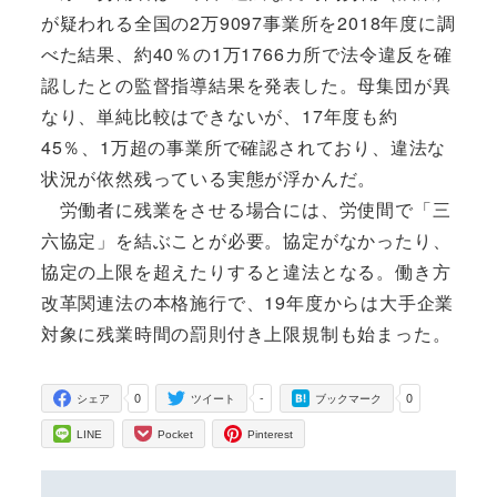
が疑われる全国の2万9097事業所を2018年度に調
べた結果、約40％の1万1766カ所で法令違反を確
認したとの監督指導結果を発表した。母集団が異
なり、単純比較はできないが、17年度も約
45％、1万超の事業所で確認されており、違法な
状況が依然残っている実態が浮かんだ。
労働者に残業をさせる場合には、労使間で「三
六協定」を結ぶことが必要。協定がなかったり、
協定の上限を超えたりすると違法となる。働き方
改革関連法の本格施行で、19年度からは大手企業
対象に残業時間の罰則付き上限規制も始まった。
0
-
0
シェア
ツイート
ブックマーク
LINE
Pocket
Pinterest