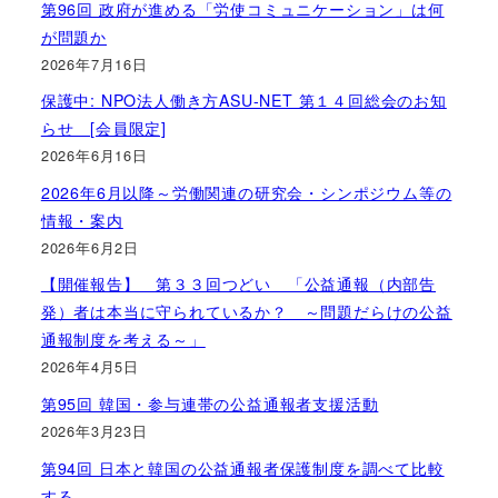
第96回 政府が進める「労使コミュニケーション」は何
が問題か
2026年7月16日
保護中: NPO法人働き方ASU-NET 第１４回総会のお知
らせ [会員限定]
2026年6月16日
2026年6月以降～労働関連の研究会・シンポジウム等の
情報・案内
2026年6月2日
【開催報告】 第３３回つどい 「公益通報（内部告
発）者は本当に守られているか？ ～問題だらけの公益
通報制度を考える～」
2026年4月5日
第95回 韓国・参与連帯の公益通報者支援活動
2026年3月23日
第94回 日本と韓国の公益通報者保護制度を調べて比較
する