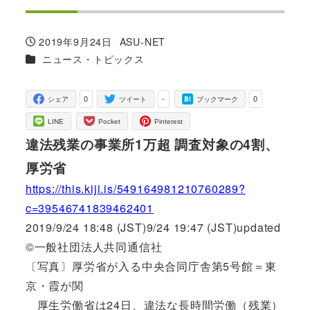
2019年9月24日
ASU-NET
投稿日
著
カテゴリー
ニュース・トピックス
者
0
-
0
シェア
ツイート
ブックマーク
LINE
Pocket
Pinterest
違法残業の事業所1万超 調査対象の4割、
厚労省
https://this.kiji.is/549164981210760289?
c=39546741839462401
2019/9/24 18:48 (JST)9/24 19:47 (JST)updated
©一般社団法人共同通信社
〔写真〕厚労省が入る中央合同庁舎第5号館＝東
京・霞が関
厚生労働省は24日、違法な長時間労働（残業）