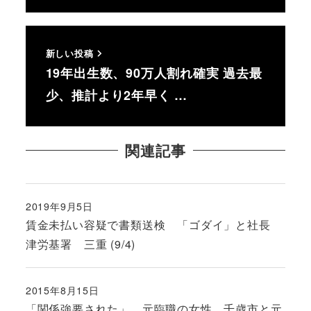
新しい投稿
19年出生数、90万人割れ確実 過去最
少、推計より2年早く …
関連記事
2019年9月5日
投稿日
賃金未払い容疑で書類送検 「ゴダイ」と社長
津労基署 三重 (9/4)
2015年8月15日
投稿日
「関係強要された」 元臨職の女性、千歳市と元