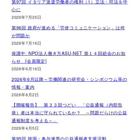
第97回 イタリア派遣労働者の権利（1）立法・司法を中
心に
2026年7月25日
第96回 政府が進める「労使コミュニケーション」は何
が問題か
2026年7月16日
保護中: NPO法人働き方ASU-NET 第１４回総会のお知
らせ [会員限定]
2026年6月16日
2026年6月以降～労働関連の研究会・シンポジウム等の
情報・案内
2026年6月2日
【開催報告】 第３３回つどい 「公益通報（内部告
発）者は本当に守られているか？ ～問題だらけの公益
通報制度を考える～」
2026年4月5日
第95回 韓国・参与連帯の公益通報者支援活動