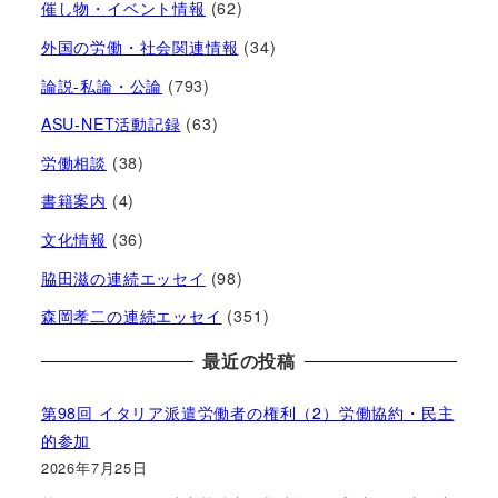
催し物・イベント情報
(62)
外国の労働・社会関連情報
(34)
論説-私論・公論
(793)
ASU-NET活動記録
(63)
労働相談
(38)
書籍案内
(4)
文化情報
(36)
脇田滋の連続エッセイ
(98)
森岡孝二の連続エッセイ
(351)
最近の投稿
第98回 イタリア派遣労働者の権利（2）労働協約・民主
的参加
2026年7月25日