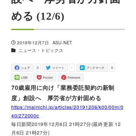
める (12/6)
2019年12月7日
ASU-NET
投稿日
著
カテゴリー
ニュース・トピックス
者
0
-
0
シェア
ツイート
ブックマーク
LINE
Pocket
Pinterest
70歳雇用に向け「業務委託契約の新制
度」創設へ 厚労省が方針固める
https://mainichi.jp/articles/20191206/k00/00m/0
40/272000c
毎日新聞2019年12月6日 21時27分(最終更新 12
月6日 21時27分)