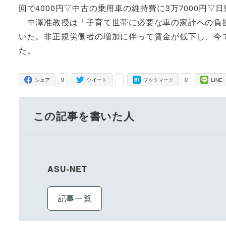
回で4000円▽中古の乗用車の維持費に3万7000円▽
中澤准教授は「子育て世帯に必要な車の家計への負担が
いた。非正規労働者の増加に伴って賃金が低下し、今
た。
0
-
0
シェア
ツイート
ブックマーク
LINE
この記事を書いた人
ASU-NET
記事一覧