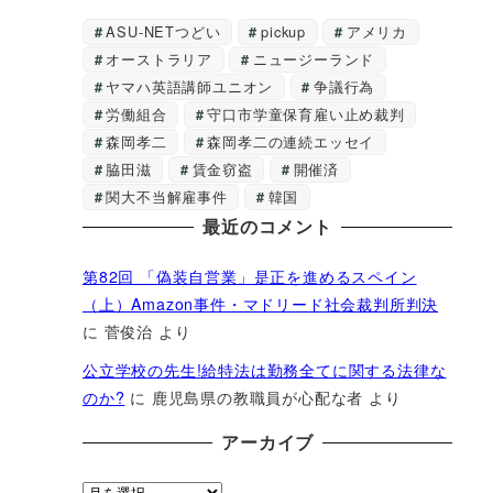
ASU-NETつどい
pickup
アメリカ
オーストラリア
ニュージーランド
ヤマハ英語講師ユニオン
争議行為
労働組合
守口市学童保育雇い止め裁判
森岡孝二
森岡孝二の連続エッセイ
脇田滋
賃金窃盗
開催済
関大不当解雇事件
韓国
最近のコメント
第82回 「偽装自営業」是正を進めるスペイン
（上）Amazon事件・マドリード社会裁判所判決
に
菅俊治
より
公立学校の先生!給特法は勤務全てに関する法律な
のか?
に
鹿児島県の教職員が心配な者
より
アーカイブ
ア