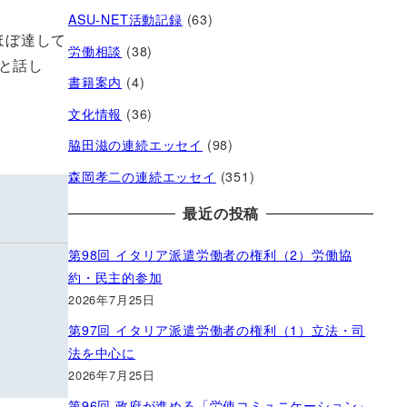
ASU-NET活動記録
(63)
ほぼ達して
労働相談
(38)
と話し
書籍案内
(4)
文化情報
(36)
脇田滋の連続エッセイ
(98)
森岡孝二の連続エッセイ
(351)
最近の投稿
第98回 イタリア派遣労働者の権利（2）労働協
約・民主的参加
2026年7月25日
第97回 イタリア派遣労働者の権利（1）立法・司
法を中心に
2026年7月25日
第96回 政府が進める「労使コミュニケーション」