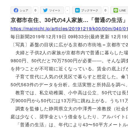
者
0
-
0
シェア
ツイート
ブックマーク
LINE
京都市在住、30代の4人家族…「普通の生活
https://mainichi.jp/articles/20191219/k00/00m/040/
毎日新聞2019年12月19日 09時33分(最終更新 12月19日
〔写真〕碁盤の目状に広がる京都の市街地＝京都市で20
夫婦と子供2人の家族が京都市内で普通に暮らした場合、
9800円、50代だと70万7500円が必要――。そ
を持つことが不可能に近くなっている。賃金の底上げ
子育て世代に人気の伏見区で暮らすと想定した。傘下の
50代563件のデータを分析。生活実態と所持品を調
教育では、私立幼稚園、小中高は公立、50代では長男が
万9000円から50代には13万円に跳ね上がる。うち1
調査を監修した静岡県立大の中澤秀一准教授（社会保
庭は少なく、奨学金という借金をしたり、アルバイト
「普通の生活」は、年代により43〜50平方メートルの