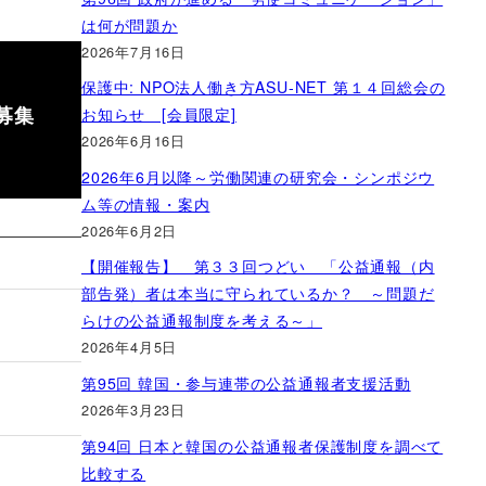
は何が問題か
2026年7月16日
保護中: NPO法人働き方ASU-NET 第１４回総会の
募集
お知らせ [会員限定]
2026年6月16日
2026年6月以降～労働関連の研究会・シンポジウ
ム等の情報・案内
2026年6月2日
【開催報告】 第３３回つどい 「公益通報（内
部告発）者は本当に守られているか？ ～問題だ
らけの公益通報制度を考える～」
2026年4月5日
第95回 韓国・参与連帯の公益通報者支援活動
2026年3月23日
第94回 日本と韓国の公益通報者保護制度を調べて
比較する