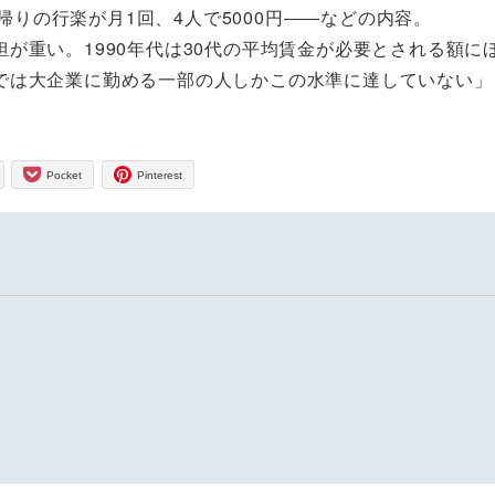
日帰りの行楽が月1回、4人で5000円――などの内容。
重い。1990年代は30代の平均賃金が必要とされる額に
では大企業に勤める一部の人しかこの水準に達していない」
Pocket
Pinterest