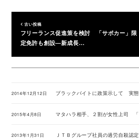
古い投稿
フリーランス促進策を検討 「サポカー」限
定免許も創設―新成長…
ブラックバイトに政策示して 実
2014年12月12日
投稿日
マタハラ相手、２割が女性上司 
2015年4月8日
投稿日
ＪＴＢグループ社員の過労自殺認
2013年1月31日
投稿日