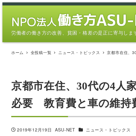
メ
イ
ン
コ
労働者の働き方の改善、貧困・格差の是正に寄与しま
ン
テ
ホーム
全投稿一覧
ニュース・トピックス
京都市在住、3
ン
ツ
へ
移
京都市在住、30代の4人
動
必要 教育費と車の維持費重く
カテゴリー
2019年12月19日
ASU-NET
ニュース・トピックス
投稿日
著