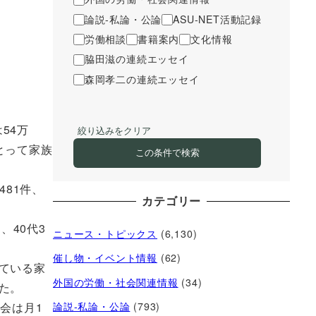
論説-私論・公論
ASU-NET活動記録
労働相談
書籍案内
文化情報
脇田滋の連続エッセイ
森岡孝二の連続エッセイ
54万
絞り込みをクリア
とって家族
この条件で検索
81件、
カテゴリー
、40代3
ニュース・トピックス
(6,130)
催し物・イベント情報
(62)
ている家
外国の労働・社会関連情報
(34)
た。
会は月1
論説-私論・公論
(793)