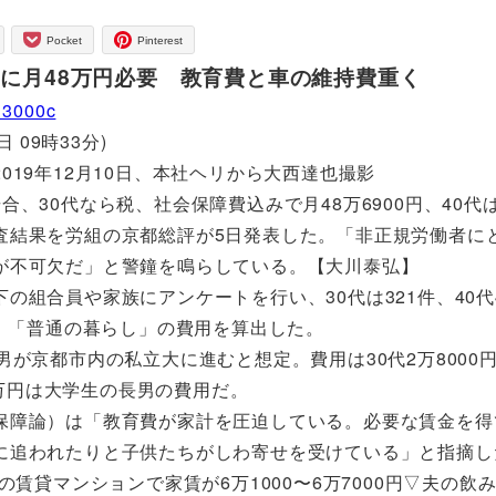
Pocket
Pinterest
」に月48万円必要 教育費と車の維持費重く
013000c
 09時33分)
19年12月10日、本社ヘリから大西達也撮影
30代なら税、社会保障費込みで月48万6900円、40代は
んな調査結果を労組の京都総評が5日発表した。「非正規労働者に
が不可欠だ」と警鐘を鳴らしている。【大川泰弘】
組合員や家族にアンケートを行い、30代は321件、40代4
べ、「普通の暮らし」の費用を算出した。
京都市内の私立大に進むと想定。費用は30代2万8000円
1万円は大学生の長男の費用だ。
障論）は「教育費が家計を圧迫している。必要な賃金を得
に追われたりと子供たちがしわ寄せを受けている」と指摘し
賃貸マンションで家賃が6万1000〜6万7000円▽夫の飲み