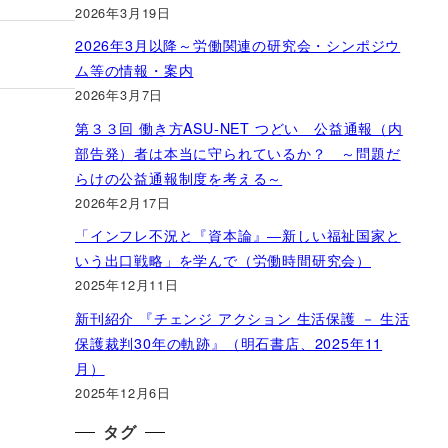
2026年3月19日
2026年3月以降～労働関連の研究会・シンポジウ
ム等の情報・案内
2026年3月7日
第３３回 働き方ASU-NET つどい 公益通報（内
部告発）者は本当に守られているか？ ～問題だ
らけの公益通報制度を考える～
2026年2月17日
「インフレ不況と『資本論』―新しい福祉国家と
いう出口戦略」を学んで（労働時間研究会）
2025年12月11日
新刊紹介 『チェンジ アクション 生活保護 － 生活
保護裁判30年の軌跡』（明石書店、2025年11
月）
2025年12月6日
タグ