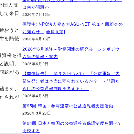
外国人技
は何が問題か
して来日
2026年7月16日
保護中: NPO法人働き方ASU-NET 第１４回総会の
遭おうと
お知らせ [会員限定]
生を酷使
2026年6月16日
2026年6月以降～労働関連の研究会・シンポジウ
留資格を得
ム等の情報・案内
と説明。
2026年6月2日
問題があ
【開催報告】 第３３回つどい 「公益通報（内
部告発）者は本当に守られているか？ ～問題だ
踏まえ、
らけの公益通報制度を考える～」
2026年4月5日
たされが
第95回 韓国・参与連帯の公益通報者支援活動
2026年3月23日
第94回 日本と韓国の公益通報者保護制度を調べて
比較する