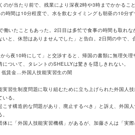
くのが当たり前で、残業により深夜2時や3時までかかるこ
の時間は10分程度で、水を飲むタイミングも朝昼の10分ず
で働いたこともあった。2日目は多忙で食事の時間も取れな
ないと、休憩はありませんでした」と告白。2日間の中で、
から夜10時にして」と交渉すると、帰国の書類に無理矢理
について、タレントのSHELLYは驚きを隠しきれない。
、低賃金…外国人技能実習生の闇
能実習生制度問題に取り組むために立ち上げられた外国人技
ている。
こす構造的な問題があり、廃止するべき」と訴え、外国人
る。
体に「外国人技能実習機構」があるが、加藤さんは「実際