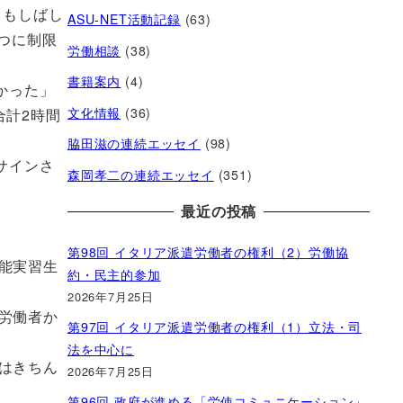
ともしばし
ASU-NET活動記録
(63)
つに制限
労働相談
(38)
書籍案内
(4)
かった」
文化情報
(36)
合計2時間
脇田滋の連続エッセイ
(98)
サインさ
森岡孝二の連続エッセイ
(351)
最近の投稿
第98回 イタリア派遣労働者の権利（2）労働協
能実習生
約・民主的参加
2026年7月25日
労働者か
第97回 イタリア派遣労働者の権利（1）立法・司
法を中心に
はきちん
2026年7月25日
第96回 政府が進める「労使コミュニケーション」