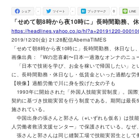
者
-
-
0
シェア
ツイート
ブックマーク
LINE
「せめて朝8時から夜10時に」長時間勤務、
https://headlines.yahoo.co.jp/hl?a=20191220-0001
2019/12/20(金) 21:28配信AbemaTIMES
「せめて朝8時から夜10時に」長時間勤務、休日なし
画像出典：『Wの悲喜劇〜日本一過激なオンナのニュ
「日本で技術を学び、お金を稼いで帰国したい」とい
に、長時間勤務・休日なし・低賃金といった過酷な労
【映像】過酷労働で川に身を投げた女の子も
1993年に開始された「外国人技能実習制度」。国
契約に基づき技能実習を行う制度である。期間は最長
施されている。
中国出身の張さんと郭さん（※いずれも仮名）は技能
人労働者救済支援センター」で保護されている。なぜ
張さんと郭さんは同じ縫製工場で技能実習生として働