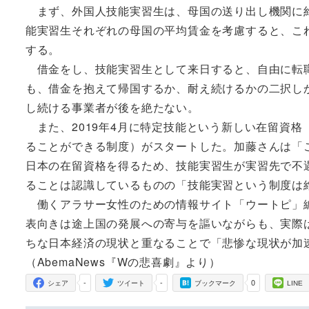
まず、外国人技能実習生は、母国の送り出し機関に約
能実習生それぞれの母国の平均賃金を考慮すると、こ
する。
借金をし、技能実習生として来日すると、自由に転職
も、借金を抱えて帰国するか、耐え続けるかの二択し
し続ける事業者が後を絶たない。
また、2019年4月に特定技能という新しい在留資格
ることができる制度）がスタートした。加藤さんは「
日本の在留資格を得るため、技能実習生が実習先で不
ることは認識しているものの「技能実習という制度は
働くアラサー女性のための情報サイト「ウートピ」編
表向きは途上国の発展への寄与を謳いながらも、実際
ちな日本経済の現状と重なることで「悲惨な現状が加
（AbemaNews『Wの悲喜劇』より）
-
-
0
シェア
ツイート
ブックマーク
LINE