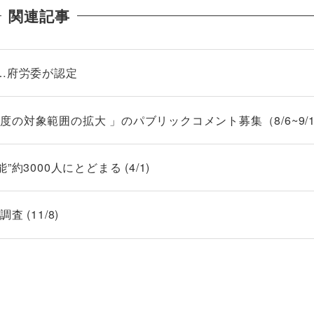
関連記事
…府労委が認定
の対象範囲の拡大 」のパブリックコメント募集（8/6~9/1
3000人にとどまる (4/1)
 (11/8)