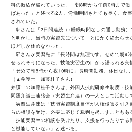
料の振込が遅れていった。「朝8時から午前0時まで働
ばあった」と述べる2人。労働時間もとても長く、食事
されていた。
郭さんは「2日間連続（※睡眠時間なしの通し勤務）
と明かし、当時の実習先について「とにかく終わらせ
ほどしか休めなかった。
郭さんが実習先に「長時間は無理です。せめて朝8時
せられそうになった。技能実習生の口から語られる実情
「せめて朝8時から夜10時に」長時間勤務、休日なし
（▲弁護士・加藤桂子さん）
弁護士の加藤桂子さんは、外国人技能研修生制度・技
問題弁護士連絡会（実習生弁連）の一人として活動し
実習生弁連は「技能実習制度自体が人権侵害を引き起
らの相談を受け、必要に応じて裁判を起こすこともあ
技能実習生の相談を受けたり、支援を行ったりする団
と機能していない」と述べる。