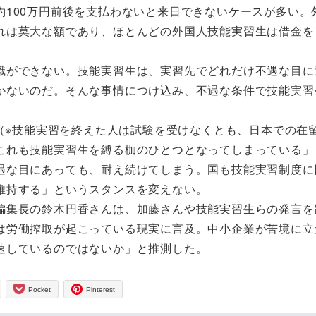
100万円前後を支払わないと来日できないケースが多い。
れは莫大な額であり、ほとんどの外国人技能実習生は借金を
ができない。技能実習生は、実習先でどれだけ不遇な目に
かないのだ。そんな事情につけ込み、不遇な条件で技能実習
（※技能実習を終えた人は試験を受けなくとも、日本での在
これも技能実習生を縛る枷のひとつとなってしまっている」
遇な目にあっても、耐え続けてしまう。国も技能実習制度に
維持する」というスタンスを変えない。
集長の鈴木円香さんは、加藤さんや技能実習生らの発言を
は労働搾取が起こっている現実に言及。中小企業が苦境に立
速しているのではないか」と推測した。
Pocket
Pinterest