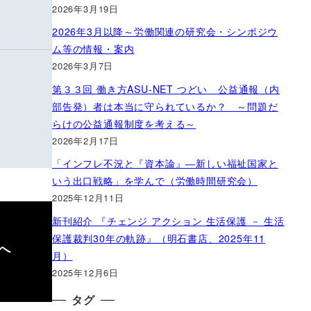
2026年3月19日
2026年3月以降～労働関連の研究会・シンポジウ
ム等の情報・案内
2026年3月7日
第３３回 働き方ASU-NET つどい 公益通報（内
部告発）者は本当に守られているか？ ～問題だ
らけの公益通報制度を考える～
2026年2月17日
「インフレ不況と『資本論』―新しい福祉国家と
いう出口戦略」を学んで（労働時間研究会）
2025年12月11日
新刊紹介 『チェンジ アクション 生活保護 － 生活
保護裁判30年の軌跡』（明石書店、2025年11
止へ
月）
2025年12月6日
タグ