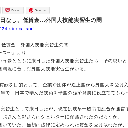
Pocket
Pinterest
休日なし、低賃金…外国人技能実習生の闇
0024-abema-soci
、低賃金…外国人技能実習生の闇
ース〜』より
う夢とともに来日した外国人技能実習生たち。その思いと
働環境に苦しむ外国人技能実習生がいる。
際貢献を目的として、企業や団体が途上国から外国人を受け
5年で、日本で学んだ技術を母国の経済発展に役立ててもら
実習生として来日したが、現在は岐阜一般労働組合が運営
、張さんと郭さんはシェルターに保護されたのだろうか。
いていた。当初は法律に定められた賃金を受け取れたが、