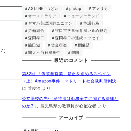
ASU-NETつどい
pickup
アメリカ
オーストラリア
ニュージーランド
ヤマハ英語講師ユニオン
争議行為
労働組合
守口市学童保育雇い止め裁判
森岡孝二
森岡孝二の連続エッセイ
脇田滋
賃金窃盗
開催済
7）
関大不当解雇事件
韓国
最近のコメント
第82回 「偽装自営業」是正を進めるスペイン
（上）Amazon事件・マドリード社会裁判所判決
に
菅俊治
より
公立学校の先生!給特法は勤務全てに関する法律な
のか?
に
鹿児島県の教職員が心配な者
より
アーカイブ
ア