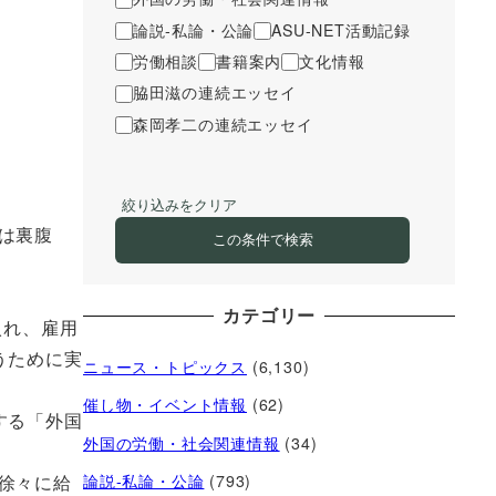
論説-私論・公論
ASU-NET活動記録
労働相談
書籍案内
文化情報
脇田滋の連続エッセイ
森岡孝二の連続エッセイ
絞り込みをクリア
は裏腹
この条件で検索
カテゴリー
入れ、雇用
うために実
ニュース・トピックス
(6,130)
催し物・イベント情報
(62)
する「外国
外国の労働・社会関連情報
(34)
徐々に給
論説-私論・公論
(793)