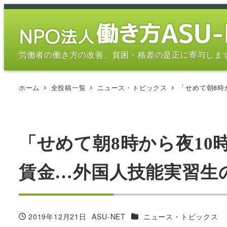
メ
イ
ン
コ
労働者の働き方の改善、貧困・格差の是正に寄与しま
ン
テ
ホーム
全投稿一覧
ニュース・トピックス
「せめて朝8時
ン
ツ
へ
移
「せめて朝8時から夜10
動
賃金…外国人技能実習生の闇 
カテゴリー
2019年12月21日
ASU-NET
ニュース・トピックス
投稿日
著