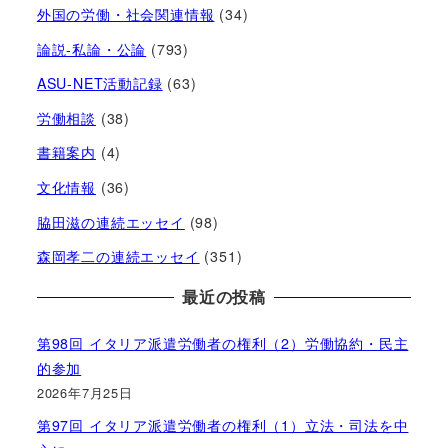
外国の労働・社会関連情報
(34)
論説-私論・公論
(793)
ASU-NET活動記録
(63)
労働相談
(38)
書籍案内
(4)
文化情報
(36)
脇田滋の連続エッセイ
(98)
森岡孝二の連続エッセイ
(351)
最近の投稿
第98回 イタリア派遣労働者の権利（2）労働協約・民主
的参加
2026年7月25日
第97回 イタリア派遣労働者の権利（1）立法・司法を中