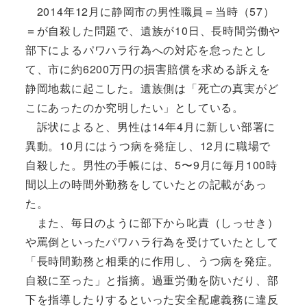
2014年12月に静岡市の男性職員＝当時（57）
＝が自殺した問題で、遺族が10日、長時間労働や
部下によるパワハラ行為への対応を怠ったとし
て、市に約6200万円の損害賠償を求める訴えを
静岡地裁に起こした。遺族側は「死亡の真実がど
こにあったのか究明したい」としている。
訴状によると、男性は14年4月に新しい部署に
異動。10月にはうつ病を発症し、12月に職場で
自殺した。男性の手帳には、5〜9月に毎月100時
間以上の時間外勤務をしていたとの記載があっ
た。
また、毎日のように部下から叱責（しっせき）
や罵倒といったパワハラ行為を受けていたとして
「長時間勤務と相乗的に作用し、うつ病を発症。
自殺に至った」と指摘。過重労働を防いだり、部
下を指導したりするといった安全配慮義務に違反