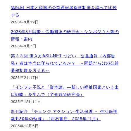
第94回 日本と韓国の公益通報者保護制度を調べて比較
する
2026年3月19日
2026年3月以降～労働関連の研究会・シンポジウム等の
情報・案内
2026年3月7日
第３３回 働き方ASU-NET つどい 公益通報（内部告
発）者は本当に守られているか？ ～問題だらけの公益
通報制度を考える～
2026年2月17日
「インフレ不況と『資本論』―新しい福祉国家という出
口戦略」を学んで（労働時間研究会）
2025年12月11日
新刊紹介 『チェンジ アクション 生活保護 － 生活保護
裁判30年の軌跡』（明石書店、2025年11月）
2025年12月6日