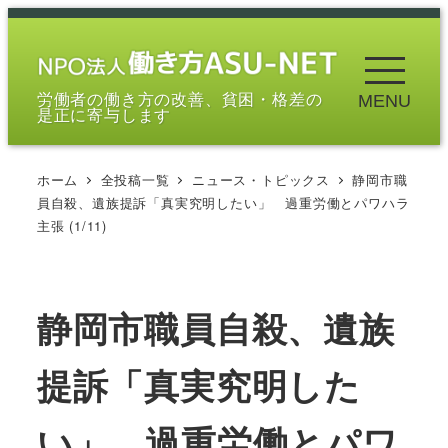
メ
イ
ン
労働者の働き方の改善、貧困・格差の
MENU
コ
是正に寄与します
ン
テ
ホーム
全投稿一覧
ニュース・トピックス
静岡市職
ン
員自殺、遺族提訴「真実究明したい」 過重労働とパワハラ
ツ
主張 (1/11)
へ
移
動
静岡市職員自殺、遺族
提訴「真実究明した
い」 過重労働とパワ