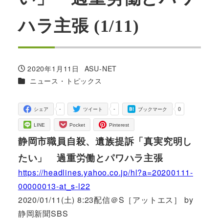
ハラ主張 (1/11)
2020年1月11日
ASU-NET
投稿日
著
カテゴリー
ニュース・トピックス
者
-
-
0
シェア
ツイート
ブックマーク
LINE
Pocket
Pinterest
静岡市職員自殺、遺族提訴「真実究明し
たい」 過重労働とパワハラ主張
https://headlines.yahoo.co.jp/hl?a=20200111-
00000013-at_s-l22
2020/01/11(土) 8:23配信＠S［アットエス］ by
静岡新聞SBS