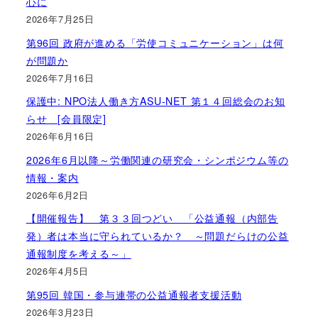
心に
2026年7月25日
第96回 政府が進める「労使コミュニケーション」は何
が問題か
2026年7月16日
保護中: NPO法人働き方ASU-NET 第１４回総会のお知
らせ [会員限定]
2026年6月16日
2026年6月以降～労働関連の研究会・シンポジウム等の
情報・案内
2026年6月2日
【開催報告】 第３３回つどい 「公益通報（内部告
発）者は本当に守られているか？ ～問題だらけの公益
通報制度を考える～」
2026年4月5日
第95回 韓国・参与連帯の公益通報者支援活動
2026年3月23日