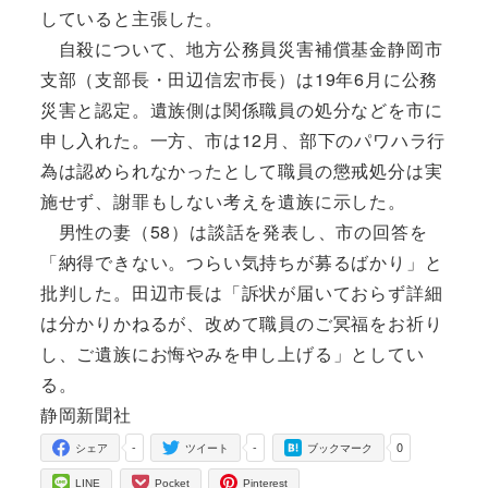
していると主張した。
自殺について、地方公務員災害補償基金静岡市
支部（支部長・田辺信宏市長）は19年6月に公務
災害と認定。遺族側は関係職員の処分などを市に
申し入れた。一方、市は12月、部下のパワハラ行
為は認められなかったとして職員の懲戒処分は実
施せず、謝罪もしない考えを遺族に示した。
男性の妻（58）は談話を発表し、市の回答を
「納得できない。つらい気持ちが募るばかり」と
批判した。田辺市長は「訴状が届いておらず詳細
は分かりかねるが、改めて職員のご冥福をお祈り
し、ご遺族にお悔やみを申し上げる」としてい
る。
静岡新聞社
-
-
0
シェア
ツイート
ブックマーク
LINE
Pocket
Pinterest