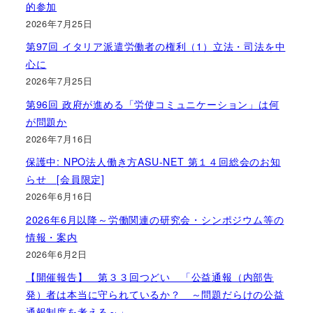
的参加
2026年7月25日
第97回 イタリア派遣労働者の権利（1）立法・司法を中
心に
2026年7月25日
第96回 政府が進める「労使コミュニケーション」は何
が問題か
2026年7月16日
保護中: NPO法人働き方ASU-NET 第１４回総会のお知
らせ [会員限定]
2026年6月16日
2026年6月以降～労働関連の研究会・シンポジウム等の
情報・案内
2026年6月2日
【開催報告】 第３３回つどい 「公益通報（内部告
発）者は本当に守られているか？ ～問題だらけの公益
通報制度を考える～」