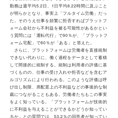
勤務は週平均5.2日、1日平均8.22時間に及ぶこと
が明らかとなり、事実上「フルタイム労働」だっ
た。そのうえ仕事を頻繁に拒否すればプラットフ
ォーム会社から不利益を被る可能性があるかとい
う質問には「運転代行」で90％が、「プラットフ
ォーム宅配」で80％が「ある」と答えた。
さらに、プラットフォームは労働者を直接統制
できない代わりに、働く過程をデータとして蓄積
して間接的に統制する。統制は利用者の評価に基
づくものの、仕事の受け入れや拒否などを含むア
ルゴリズムにより行われる。このような評価は呼
び出し制限、席配置上の不利益などの事後的な制
裁につながることもある。労働者たちもこの事実
をよく知っている。「プラットフォームが技術的
に不利益を与えることができるかどうか知ってい
るか」との質問では、53.2％の回答者が知ってい