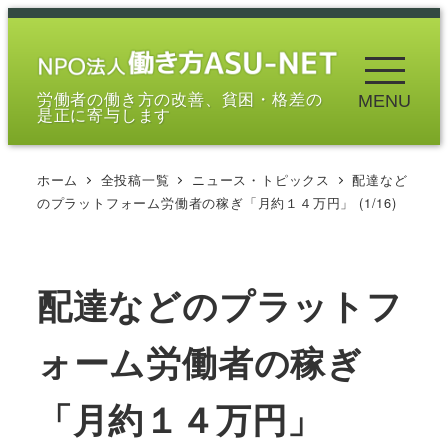
メ
イ
ン
労働者の働き方の改善、貧困・格差の
MENU
コ
是正に寄与します
ン
テ
ホーム
全投稿一覧
ニュース・トピックス
配達など
ン
のプラットフォーム労働者の稼ぎ「月約１４万円」 (1/16)
ツ
へ
移
配達などのプラットフ
動
ォーム労働者の稼ぎ
「月約１４万円」