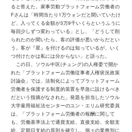
ると答えた。家事労動プラットフォーム労働者の
Fさんは「時間当たり1万ウォンだと聞いていたけ
ど、入ってくる金額が3万9千いくらというふうに
毎回少しずつ変わっている」とし、「どうして削
られたのか聞いたら、客の評価が悪いからだとい
う。客が『星』を付けるのは知っているが、いく
つ付けたかは私には分からない」と語った。
この日、ソウル中区(チュング)の人権委で開か
れた「プラットフォーム労働従事者人権状況政策
討論会」では、法制化によってプラットフォーム
労働者を保護する制度的装置を早急に設けるべき
だという指摘がなされた。発題を担当したソウル
大学雇用福祉法センターのユン・エリム研究委員
は、「プラットフォーム労働者の報酬に関して
も、労働基準法上で通貨支給、直接支給、全額支
給、定期日支給の原則を確立し、個々の業務別に