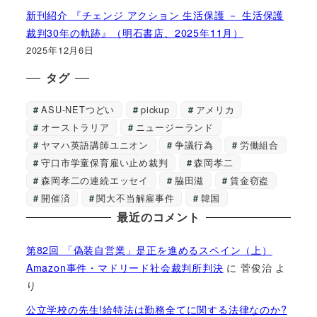
新刊紹介 『チェンジ アクション 生活保護 － 生活保護
裁判30年の軌跡』（明石書店、2025年11月）
2025年12月6日
タグ
ASU-NETつどい
pickup
アメリカ
オーストラリア
ニュージーランド
ヤマハ英語講師ユニオン
争議行為
労働組合
守口市学童保育雇い止め裁判
森岡孝二
森岡孝二の連続エッセイ
脇田滋
賃金窃盗
開催済
関大不当解雇事件
韓国
最近のコメント
第82回 「偽装自営業」是正を進めるスペイン（上）
Amazon事件・マドリード社会裁判所判決
に
菅俊治
よ
り
公立学校の先生!給特法は勤務全てに関する法律なのか?