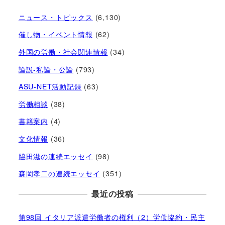
ニュース・トピックス
(6,130)
催し物・イベント情報
(62)
外国の労働・社会関連情報
(34)
論説-私論・公論
(793)
ASU-NET活動記録
(63)
労働相談
(38)
書籍案内
(4)
文化情報
(36)
脇田滋の連続エッセイ
(98)
森岡孝二の連続エッセイ
(351)
最近の投稿
第98回 イタリア派遣労働者の権利（2）労働協約・民主