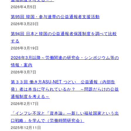
2026年4月5日
第95回 韓国・参与連帯の公益通報者支援活動
2026年3月23日
第94回 日本と韓国の公益通報者保護制度を調べて比較
する
2026年3月19日
2026年3月以降～労働関連の研究会・シンポジウム等の
情報・案内
2026年3月7日
第３３回 働き方ASU-NET つどい 公益通報（内部告
発）者は本当に守られているか？ ～問題だらけの公益
通報制度を考える～
2026年2月17日
「インフレ不況と『資本論』―新しい福祉国家という出
口戦略」を学んで（労働時間研究会）
2025年12月11日