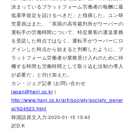
決まっているプラットフォーム労働者の報酬に最
低基準規定を設けるべきだ」と指摘した。ユン研
究委員はまた、「英国の高等裁判所がウーバーの
運転手の労働時間について、特定乗客の運送業務
を受諾した時点ではなく、運転手がウーバーにロ
グインした時点から始まると判断したように、プ
ラットフォーム労働者が業務受け入れのために待
機する時間も労働時間として取り込む法制の導入
が必要だ」と付け加えた。
カン・ジェグ記者 (お問い合わせ
japan@hani.co.kr
)
http://www.hani.co.kr/arti/society/society_gener
al/924523.html
韓国語原文入力:2020-01-15 15:43
訳D.K