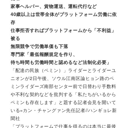
家事ヘルパー、貨物運送、運転代行など
40歳以上は世帯全体がプラットフォーム労働に依
存
仕事拒否すればプラットフォームから「不利益」
被る
無限競争で労働単価も下落
専門家「最低報酬規定を作り、
待ち時間も労働時間と認めるなど法制化必要」
「配達の民族（ペミン）」ライダーとライダーユ
ニオンが2日午後、ソウル江南区論ヒョン路のペ
ミンライダーズ南部センター前で日替わり手数料
や不利な契約などを批判する「私たちがいるから
ペミンも存在します」と題する記者会見を開いて
いる=カン・チャングァン先任記者//ハンギョレ新
聞社
「プラットフォームで仕事を得るのは本当に最後