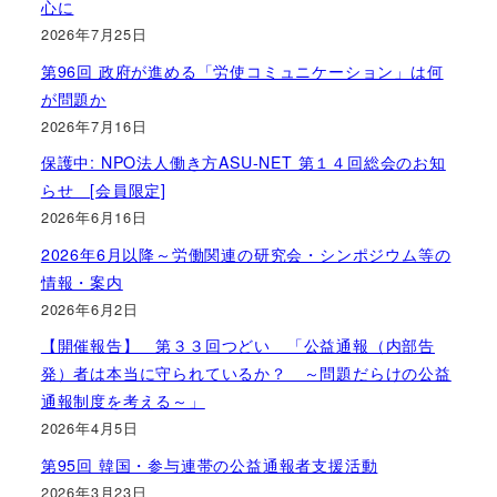
心に
2026年7月25日
第96回 政府が進める「労使コミュニケーション」は何
が問題か
2026年7月16日
保護中: NPO法人働き方ASU-NET 第１４回総会のお知
らせ [会員限定]
2026年6月16日
2026年6月以降～労働関連の研究会・シンポジウム等の
情報・案内
2026年6月2日
【開催報告】 第３３回つどい 「公益通報（内部告
発）者は本当に守られているか？ ～問題だらけの公益
通報制度を考える～」
2026年4月5日
第95回 韓国・参与連帯の公益通報者支援活動
2026年3月23日