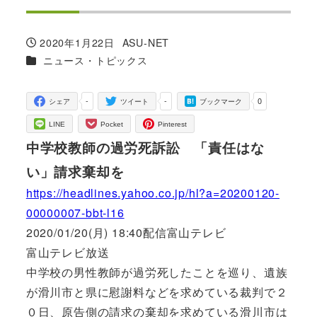
2020年1月22日
ASU-NET
投稿日
著
カテゴリー
ニュース・トピックス
者
-
-
0
シェア
ツイート
ブックマーク
LINE
Pocket
Pinterest
中学校教師の過労死訴訟 「責任はな
い」請求棄却を
https://headlines.yahoo.co.jp/hl?a=20200120-
00000007-bbt-l16
2020/01/20(月) 18:40配信富山テレビ
富山テレビ放送
中学校の男性教師が過労死したことを巡り、遺族
が滑川市と県に慰謝料などを求めている裁判で２
０日、原告側の請求の棄却を求めている滑川市は