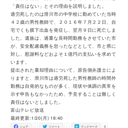
「責任はない」とその理由を説明しました。
過労死したのは滑川市の中学校に勤めていた当時
４２歳の男性教師で、２０１６年７月２２日、自
宅でくも膜下出血を発症し、翌月９日に死亡しま
した。遺族は、過重な長時間勤務をさせていた市
が、安全配慮義務を怠ったなどとして、市と県に
対し、慰謝料などおよそ１億円の支払いを求めて
います。
提出された棄却理由について、原告側弁護士によ
りますと、滑川市は過労死した男性教師の時間外
勤務は自発的なものが多く、現状や体調の異常を
示す申告もなかったため、予見することは難しく
責任はないとしました。
富山テレビ放送
最終更新:1/20(月) 18:40
-
-
0
シェア
ツイート
ブックマーク