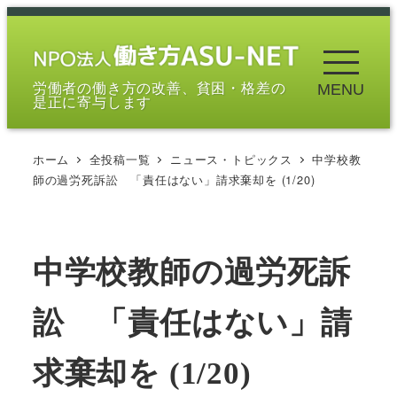
メ
イ
ン
労働者の働き方の改善、貧困・格差の
MENU
コ
是正に寄与します
ン
テ
ホーム
全投稿一覧
ニュース・トピックス
中学校教
ン
師の過労死訴訟 「責任はない」請求棄却を (1/20)
ツ
へ
移
中学校教師の過労死訴
動
訟 「責任はない」請
求棄却を (1/20)