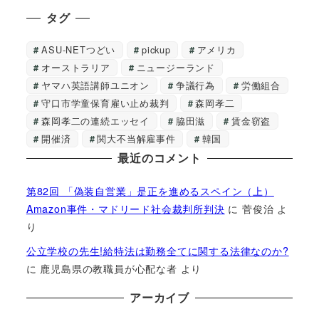
タグ
ASU-NETつどい
pickup
アメリカ
オーストラリア
ニュージーランド
ヤマハ英語講師ユニオン
争議行為
労働組合
守口市学童保育雇い止め裁判
森岡孝二
森岡孝二の連続エッセイ
脇田滋
賃金窃盗
開催済
関大不当解雇事件
韓国
最近のコメント
第82回 「偽装自営業」是正を進めるスペイン（上）
Amazon事件・マドリード社会裁判所判決
に
菅俊治
よ
り
公立学校の先生!給特法は勤務全てに関する法律なのか?
に
鹿児島県の教職員が心配な者
より
アーカイブ