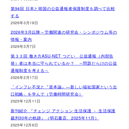
第94回 日本と韓国の公益通報者保護制度を調べて比較
する
2026年3月19日
2026年3月以降～労働関連の研究会・シンポジウム等の
情報・案内
2026年3月7日
第３３回 働き方ASU-NET つどい 公益通報（内部告
発）者は本当に守られているか？ ～問題だらけの公益
通報制度を考える～
2026年2月17日
「インフレ不況と『資本論』―新しい福祉国家という出
口戦略」を学んで（労働時間研究会）
2025年12月11日
新刊紹介 『チェンジ アクション 生活保護 － 生活保護
裁判30年の軌跡』（明石書店、2025年11月）
2025年12月6日