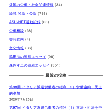
外国の労働・社会関連情報
(34)
論説-私論・公論
(793)
ASU-NET活動記録
(63)
労働相談
(38)
書籍案内
(4)
文化情報
(36)
脇田滋の連続エッセイ
(98)
森岡孝二の連続エッセイ
(351)
最近の投稿
第98回 イタリア派遣労働者の権利（2）労働協約・民主
的参加
2026年7月25日
第97回 イタリア派遣労働者の権利（1）立法・司法を中