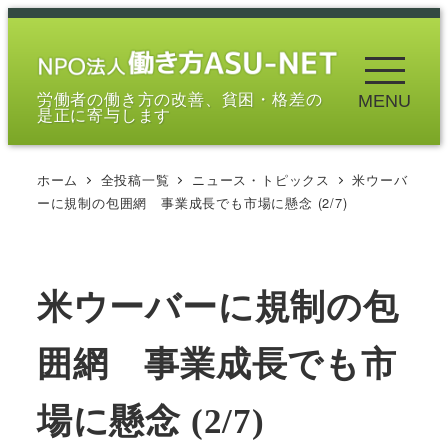
メ
イ
ン
労働者の働き方の改善、貧困・格差の
MENU
コ
是正に寄与します
ン
テ
ホーム
全投稿一覧
ニュース・トピックス
米ウーバ
ン
ーに規制の包囲網 事業成長でも市場に懸念 (2/7)
ツ
へ
移
米ウーバーに規制の包
動
囲網 事業成長でも市
場に懸念 (2/7)