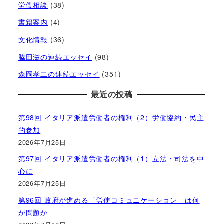
労働相談
(38)
書籍案内
(4)
文化情報
(36)
脇田滋の連続エッセイ
(98)
森岡孝二の連続エッセイ
(351)
最近の投稿
第98回 イタリア派遣労働者の権利（2）労働協約・民主
的参加
2026年7月25日
第97回 イタリア派遣労働者の権利（1）立法・司法を中
心に
2026年7月25日
第96回 政府が進める「労使コミュニケーション」は何
が問題か