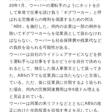
20年1月、ウーバーの運転手のようにネットを介
して単発で仕事を請け負う「ギグワーカー」と呼
ばれる労働者らの権利を保護するための州法
「AB5」を施行した。州内の企業は一部の例外を
除いてギグワーカーらを従業員として扱わなけれ
ばならない。ウーバーも社会保障費や残業代など
の負担を迫られる可能性がある。
ウーバーは自社のライドシェアサービスなどを担
う運転手らは仕事をするかどうかを自分で決めら
れるとして、独立した個人事業主として扱ってき
た。AB5の下でも従業員には当たらないと主張し
ている。ただ、仮に従業員に分類するよう迫られ
た場合、州内の労務関連費用は年5億ドル増える
と見込まれている。
ウーバーは同業の米リフトなどとともにAB5の改
正に向けた住民投票を目指す考えを示している。