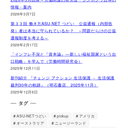
情報・案内
2026年3月7日
第３３回 働き方ASU-NET つどい 公益通報（内部告
発）者は本当に守られているか？ ～問題だらけの公益
通報制度を考える～
2026年2月17日
「インフレ不況と『資本論』―新しい福祉国家という出
口戦略」を学んで（労働時間研究会）
2025年12月11日
新刊紹介 『チェンジ アクション 生活保護 － 生活保護
裁判30年の軌跡』（明石書店、2025年11月）
2025年12月6日
タグ
ASU-NETつどい
pickup
アメリカ
オーストラリア
ニュージーランド