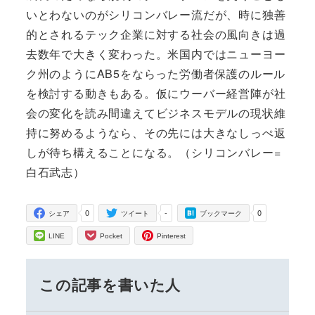
いとわないのがシリコンバレー流だが、時に独善
的とされるテック企業に対する社会の風向きは過
去数年で大きく変わった。米国内ではニューヨー
ク州のようにAB5をならった労働者保護のルール
を検討する動きもある。仮にウーバー経営陣が社
会の変化を読み間違えてビジネスモデルの現状維
持に努めるようなら、その先には大きなしっぺ返
しが待ち構えることになる。（シリコンバレー=
白石武志）
0
-
0
シェア
ツイート
ブックマーク
LINE
Pocket
Pinterest
この記事を書いた人