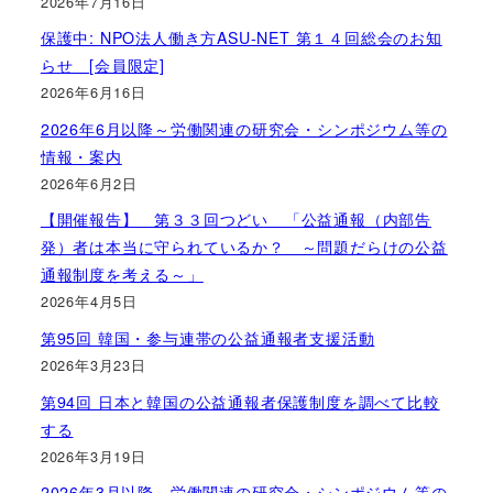
2026年7月16日
保護中: NPO法人働き方ASU-NET 第１４回総会のお知
らせ [会員限定]
2026年6月16日
2026年6月以降～労働関連の研究会・シンポジウム等の
情報・案内
2026年6月2日
【開催報告】 第３３回つどい 「公益通報（内部告
発）者は本当に守られているか？ ～問題だらけの公益
通報制度を考える～」
2026年4月5日
第95回 韓国・参与連帯の公益通報者支援活動
2026年3月23日
第94回 日本と韓国の公益通報者保護制度を調べて比較
する
2026年3月19日
2026年3月以降～労働関連の研究会・シンポジウム等の