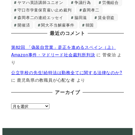
ヤマハ英語講師ユニオン
争議行為
労働組合
守口市学童保育雇い止め裁判
森岡孝二
森岡孝二の連続エッセイ
脇田滋
賃金窃盗
開催済
関大不当解雇事件
韓国
最近のコメント
第82回 「偽装自営業」是正を進めるスペイン（上）
Amazon事件・マドリード社会裁判所判決
に
菅俊治
よ
り
公立学校の先生!給特法は勤務全てに関する法律なのか?
に
鹿児島県の教職員が心配な者
より
アーカイブ
ア
ー
カ
イ