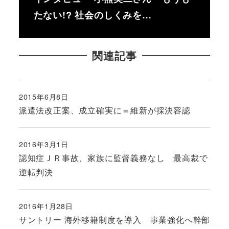
たない!? 社会のしくみを…
関連記事
2015年6月8日
投稿日
派遣法改正案、成立確実に＝維新が採決容認
2016年3月1日
投稿日
認知症ＪＲ事故、家族に監督義務なし 最高裁で
逆転判決
2016年1月28日
投稿日
サントリー 海外移籍制度を導入 事業強化へ幹部