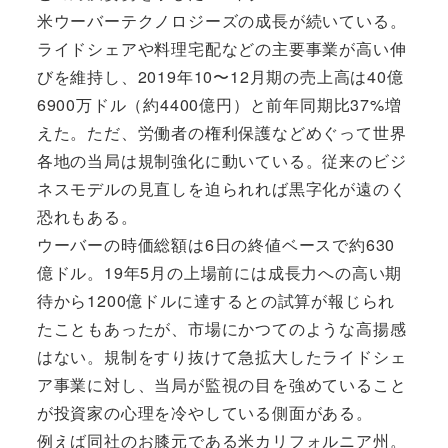
米ウーバーテクノロジーズの成長が続いている。
ライドシェアや料理宅配などの主要事業が高い伸
びを維持し、2019年10〜12月期の売上高は40億
6900万ドル（約4400億円）と前年同期比37%増
えた。ただ、労働者の権利保護などめぐって世界
各地の当局は規制強化に動いている。従来のビジ
ネスモデルの見直しを迫られれば黒字化が遠のく
恐れもある。
ウーバーの時価総額は6日の終値ベースで約630
億ドル。19年5月の上場前には成長力への高い期
待から1200億ドルに達するとの試算が報じられ
たこともあったが、市場にかつてのような高揚感
はない。規制をすり抜けて急拡大したライドシェ
ア事業に対し、当局が監視の目を強めていること
が投資家の心理を冷やしている側面がある。
例えば同社のお膝元である米カリフォルニア州。