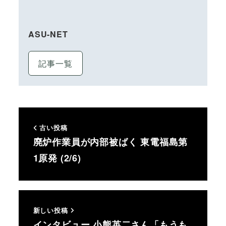
ASU-NET
記事一覧
古い投稿
廃炉作業員が内部被ばく 東電福島第
1原発 (2/6)
新しい投稿
インタビュー 小熊英二さん「もうも