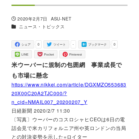
2020年2月7日
ASU-NET
投稿日
著
カテゴリー
ニュース・トピックス
者
0
-
0
シェア
ツイート
ブックマーク
LINE
Pocket
Pinterest
米ウーバーに規制の包囲網 事業成長で
も市場に懸念
https://www.nikkei.com/article/DGXMZO553683
20X00C20A2TJC000/?
n_cid=NMAIL007_20200207_Y
日経新聞 2020/2/7 11:30
〔写真〕ウーバーのコスロシャヒCEOは6日の電
話会見で米カリフォルニア州や英ロンドンの当局
との対決姿勢を示した=ロイター