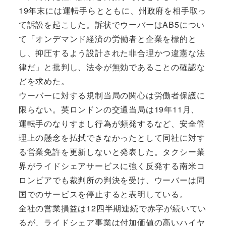
19年末には運転手らとともに、州政府を相手取っ
て訴訟を起こした。訴状でウーバーはAB5につい
て「オンデマンド経済の労働者と企業を標的と
し、抑圧するよう設計された非合理かつ違憲な法
律だ」と批判し、法令が無効であることの確認な
どを求めた。
ウーバーに対する規制当局の関心は労働者保護に
限らない。英ロンドンの交通当局は19年11月、
運転手のなりすまし行為が頻発するなど、安全管
理上の懸念を払拭できなかったとして同社に対す
る営業免許を更新しないと発表した。タクシー業
界がライドシェアサービスに強く反発する南米コ
ロンビアでも裁判所の判決を受け、ウーバーは同
国でのサービスを停止すると表明している。
全社の営業損益は12四半期連続で赤字が続いてい
るが、ライドシェア事業は付加価値の高いハイヤ