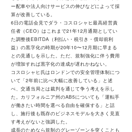
ー配車や法人向けサービスの伸びなどによって採
算が改善している。
6日の電話会見でダラ・コスロシャヒ最高経営責
任者（CEO）はこれまで21年12月通期としてい
た調整後EBITDA（利払い・税引き・償却前利
益）の黒字化の時期が20年10〜12月期に早まる
との見通しを示した。ただ、規制強化に伴う費用
が増加すれば黒字化の達成が遅れかねない。
コスロシャヒ氏はロンドンでの安全管理体制につ
いて「2年前に比べ大幅に改善している」と述
べ、交通当局とは裁判を通じて争う考えを示し
た。カリフォルニア州のAB5についても「運転手
が働きたい時間を選べる自由を確保する」と話
し、施行後も既存のビジネスモデルを大きく見直
す考えがないと強調した。
成長のためなら規制のグレーゾーンを突くことも