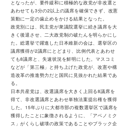
となったが、要件緩和に積極的な政党が非改選と
あわせても3分の2以上の議席を確保できず、改憲
策動に一定の歯止めをかける結果となった。
政党別には、民主党が衆議院選挙に続き議席を大
きく後退させ、二大政党制の破たんを明らかにし
た。総選挙で躍進した日本維新の会は、選挙区の
議席獲得が2議席にとどまり、比例代表とあわせ
ても8議席と、失速状況を鮮明にした。マスコミ
などが「第三極」と持ち上げた政党が、改憲や構
造改革の推進勢力だと国民に見抜かれた結果であ
る。
日本共産党は、改選議席を大きく上回る8議席を
得て、非改選議席とあわせ単独法案提出権を獲得
した。15年ぶりに大都市部の複数選挙区で議席を
獲得したことに象徴されるように、「アベノミク
ス」がくらし破壊の政策であることやブラック企