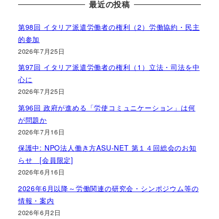
最近の投稿
第98回 イタリア派遣労働者の権利（2）労働協約・民主
的参加
2026年7月25日
第97回 イタリア派遣労働者の権利（1）立法・司法を中
心に
2026年7月25日
第96回 政府が進める「労使コミュニケーション」は何
が問題か
2026年7月16日
保護中: NPO法人働き方ASU-NET 第１４回総会のお知
らせ [会員限定]
2026年6月16日
2026年6月以降～労働関連の研究会・シンポジウム等の
情報・案内
2026年6月2日