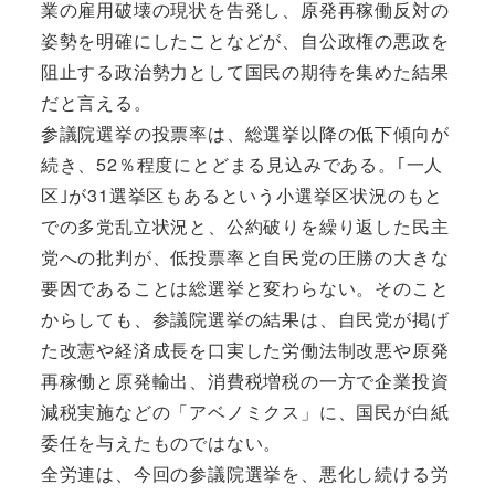
業の雇用破壊の現状を告発し、原発再稼働反対の
姿勢を明確にしたことなどが、自公政権の悪政を
阻止する政治勢力として国民の期待を集めた結果
だと言える。
参議院選挙の投票率は、総選挙以降の低下傾向が
続き、52％程度にとどまる見込みである。｢一人
区｣が31選挙区もあるという小選挙区状況のもと
での多党乱立状況と、公約破りを繰り返した民主
党への批判が、低投票率と自民党の圧勝の大きな
要因であることは総選挙と変わらない。そのこと
からしても、参議院選挙の結果は、自民党が掲げ
た改憲や経済成長を口実した労働法制改悪や原発
再稼働と原発輸出、消費税増税の一方で企業投資
減税実施などの「アベノミクス」に、国民が白紙
委任を与えたものではない。
全労連は、今回の参議院選挙を、悪化し続ける労