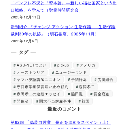
「インフレ不況と『資本論』―新しい福祉国家という出
口戦略」を学んで（労働時間研究会）
2025年12月11日
新刊紹介 『チェンジ アクション 生活保護 － 生活保護
裁判30年の軌跡』（明石書店、2025年11月）
2025年12月6日
タグ
ASU-NETつどい
pickup
アメリカ
オーストラリア
ニュージーランド
ヤマハ英語講師ユニオン
争議行為
労働組合
守口市学童保育雇い止め裁判
森岡孝二
森岡孝二の連続エッセイ
脇田滋
賃金窃盗
開催済
関大不当解雇事件
韓国
最近のコメント
第82回 「偽装自営業」是正を進めるスペイン（上）