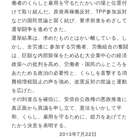
働者のくらしと雇用を守るたたかいの場と位置付
けて取り組んだ。原発再稼働反対、TPP参加反対
などの国民世論と固く結び、要求前進をめざして
選挙闘争を進めてきた。
選挙結果は、求めたものとはかい離している。し
かし、全労連に 参加する労働者、労働組合の奮闘
は、巨額な内部留保をため込む大企業中心の経済
政策への批判を高め、労働者・国民のふところを
あたためる政治の必要性と、くらしを直撃する消
費税増税阻止の声を強め、改憲反対の世論と運動
を広げた。
その到達点を確信に、安倍自公政権の悪政推進に
真正面から異議を申し立て、憲法をいかして平
和、くらし、雇用を守るために、総力をあげてた
たかう決意を表明する。
2013年7月22日