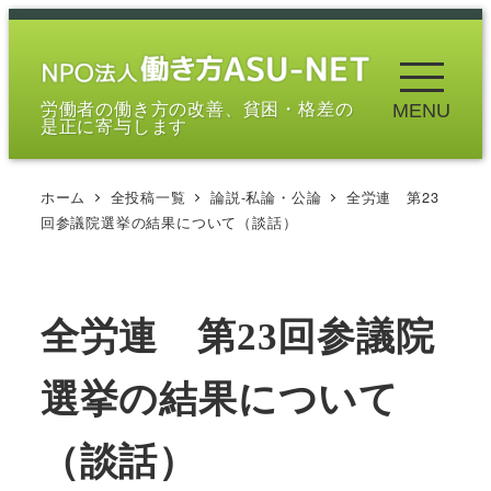
メ
イ
ン
労働者の働き方の改善、貧困・格差の
MENU
コ
是正に寄与します
ン
テ
ホーム
全投稿一覧
論説-私論・公論
全労連 第23
ン
回参議院選挙の結果について（談話）
ツ
へ
移
全労連 第23回参議院
動
選挙の結果について
（談話）