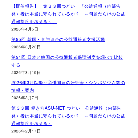
【開催報告】 第３３回つどい 「公益通報（内部告
発）者は本当に守られているか？ ～問題だらけの公益
通報制度を考える～」
2026年4月5日
第95回 韓国・参与連帯の公益通報者支援活動
2026年3月23日
第94回 日本と韓国の公益通報者保護制度を調べて比較
する
2026年3月19日
2026年3月以降～労働関連の研究会・シンポジウム等の
情報・案内
2026年3月7日
第３３回 働き方ASU-NET つどい 公益通報（内部告
発）者は本当に守られているか？ ～問題だらけの公益
通報制度を考える～
2026年2月17日