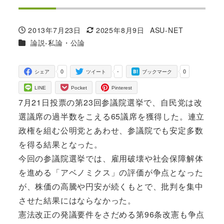
2013年7月23日
2025年8月9日
ASU-NET
投稿日
更新日
著
カテゴリー
論説-私論・公論
者
0
-
0
シェア
ツイート
ブックマーク
LINE
Pocket
Pinterest
7月21日投票の第23回参議院選挙で、自民党は改
選議席の過半数をこえる65議席を獲得した。連立
政権を組む公明党とあわせ、参議院でも安定多数
を得る結果となった。
今回の参議院選挙では、雇用破壊や社会保障解体
を進める「アベノミクス」の評価が争点となった
が、株価の高騰や円安が続くもとで、批判を集中
させた結果にはならなかった。
憲法改正の発議要件をさだめる第96条改憲も争点