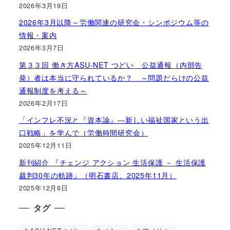
2026年3月19日
2026年3月以降～労働関連の研究会・シンポジウム等の
情報・案内
2026年3月7日
第３３回 働き方ASU-NET つどい 公益通報（内部告
発）者は本当に守られているか？ ～問題だらけの公益
通報制度を考える～
2026年2月17日
「インフレ不況と『資本論』―新しい福祉国家という出
口戦略」を学んで（労働時間研究会）
2025年12月11日
新刊紹介 『チェンジ アクション 生活保護 － 生活保護
裁判30年の軌跡』（明石書店、2025年11月）
2025年12月6日
タグ