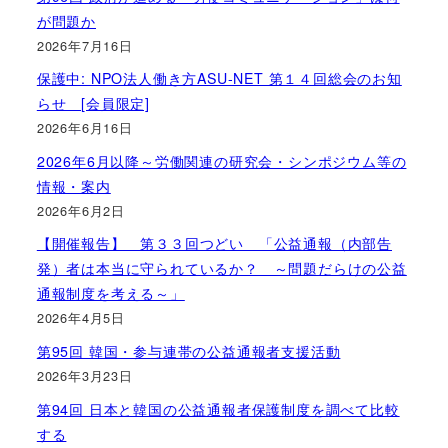
が問題か
2026年7月16日
保護中: NPO法人働き方ASU-NET 第１４回総会のお知
らせ [会員限定]
2026年6月16日
2026年6月以降～労働関連の研究会・シンポジウム等の
情報・案内
2026年6月2日
【開催報告】 第３３回つどい 「公益通報（内部告
発）者は本当に守られているか？ ～問題だらけの公益
通報制度を考える～」
2026年4月5日
第95回 韓国・参与連帯の公益通報者支援活動
2026年3月23日
第94回 日本と韓国の公益通報者保護制度を調べて比較
する