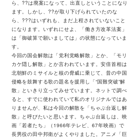
ら、??は廃案になって、出直しということになり
ます。しかし、??が取り下げられていたのな
ら、???はいずれも、まだ上程されていないこと
になります。いずれにせよ、「働き方改革法案」
は「御破算で願いましては」の状態になっていま
す。
今回の国会解散は「党利党略解散」とか、「モリ
カケ隠し解散」とか言われています。安倍首相は
北朝鮮のミサイルと核の脅威に乗じて、昔の中国
侵略を鼓舞する歌の題名を援用し「“国難突破”解
散」といきり立ってみせています。ネットで調べ
ると、すでに使われていて私のオリジナルではあ
りませんが、私は今回の解散を「ちゃぶ台返し解
散」と呼びたいと思います。ちゃぶ台返しは、映
画「若者たち」（1966年テレビ、67年映画）で
長男役の田中邦衛がよくやりました。アニメ「巨