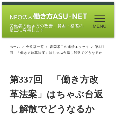
メ
イ
ン
労働者の働き方の改善、貧困・格差の
MENU
コ
是正に寄与します
ン
テ
ホーム
全投稿一覧
森岡孝二の連続エッセイ
第337
ン
回 「働き方改革法案」はちゃぶ台返し解散でどうなるか
ツ
へ
移
第337回 「働き方改
動
革法案」はちゃぶ台返
し解散でどうなるか