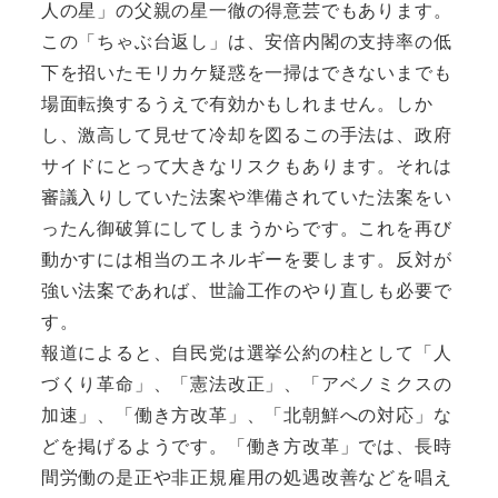
人の星」の父親の星一徹の得意芸でもあります。
この「ちゃぶ台返し」は、安倍内閣の支持率の低
下を招いたモリカケ疑惑を一掃はできないまでも
場面転換するうえで有効かもしれません。しか
し、激高して見せて冷却を図るこの手法は、政府
サイドにとって大きなリスクもあります。それは
審議入りしていた法案や準備されていた法案をい
ったん御破算にしてしまうからです。これを再び
動かすには相当のエネルギーを要します。反対が
強い法案であれば、世論工作のやり直しも必要で
す。
報道によると、自民党は選挙公約の柱として「人
づくり革命」、「憲法改正」、「アベノミクスの
加速」、「働き方改革」、「北朝鮮への対応」な
どを掲げるようです。「働き方改革」では、長時
間労働の是正や非正規雇用の処遇改善などを唱え