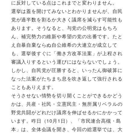
に反対している点はこれまでと変わりません。
選挙は蓋を開けてみないとわかりませんが、自民
党が過半数を割るか大きく議席を減らす可能性も
あります。そうなると、与党の公明党はもちろ
ん、補完勢力の維新や希望の党の出番です。たと
え自暴自棄ならぬ自公維希の大連立が成立して
も、選挙後すぐに「働き方改革法案」が上程され
審議入りするという運びにはならないでしょう。
しかし、自民党が圧勝すると、いったん御破算に
なった法案がたちまち息を吹き返して強行される
こともありえます。
そうさせない情勢を切り開くことができるかどう
かは、共産・社民・立憲民主・無所属リベラルの
野党共闘がどれだけ議席を伸ばせるかにかかって
います。咋日（10月1日）、「市民連合高槻・島
本」は、全体会議を開き、今回の総選挙では、大