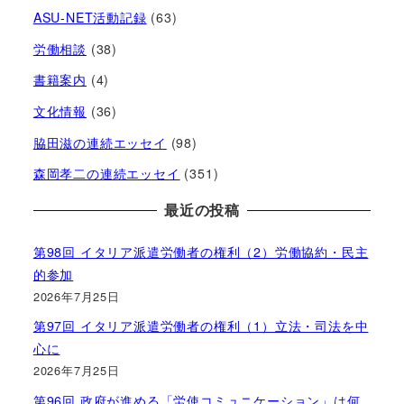
ASU-NET活動記録
(63)
労働相談
(38)
書籍案内
(4)
文化情報
(36)
脇田滋の連続エッセイ
(98)
森岡孝二の連続エッセイ
(351)
最近の投稿
第98回 イタリア派遣労働者の権利（2）労働協約・民主
的参加
2026年7月25日
第97回 イタリア派遣労働者の権利（1）立法・司法を中
心に
2026年7月25日
第96回 政府が進める「労使コミュニケーション」は何