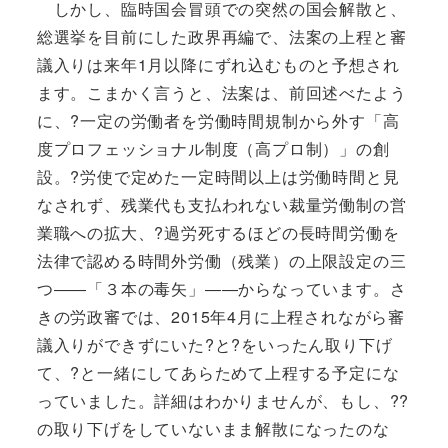
しかし、臨時国会冒頭での突然の国会解散と、
総選挙を目前にした政界再編で、法案の上程と審
議入りは来年1月以降にずれ込むものと予想され
ます。こまかく言うと、法案は、前回述べたよう
に、?一定の労働者を労働時間規制から外す「高
度プロフェッショナル制度（高プロ制）」の創
設。?労使で定めた一定時間以上は労働時間と見
なされず、残業代も支払われない裁量労働制の営
業職への拡大、?過労死するほどの長時間労働を
法律で認める時間外労働（残業）の上限設定の三
つ――「３本の毒矢」――からなっています。さ
きの労政審では、2015年4月に上程されながら審
議入りができずにいた?と?をいったん取り下げ
て、?と一緒にしてあらためて上程する予定にな
っていました。詳細はわかりませんが、もし、??
の取り下げをしていないまま解散になったのな