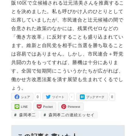
阪10区で立候補される辻元清美さんを推薦するこ
とを決めました。私も呼びかけ人のひとりとして
出席していましたが、市民連合と辻元候補の間で
合意された政策のなかには、残業代ゼロなどの
「働き方改革」に反対することも盛り込まれてい
ます。維新と自民党を相手に当選を勝ち取ること
は容易ではありません。しかし、市民連合＋野党
共闘の力をもってすれば、勝機は十分にありま
す。全国で短期間にこういうかたちが広がれば、
働かせ方改悪法案を潰す展望も生まれてくるでし
ょう。
0
-
0
シェア
ツイート
ブックマーク
LINE
Pocket
Pinterest
森岡孝二
森岡孝二の連続エッセイ