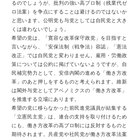
るのでしょうが、批判の強い高プロ制（残業代ゼ
ロ法案）を争点にすることは避けるのではないか
と思います。公明党も与党としては自民党と大き
くは違わないでしょう。
希望の党は、「寛容な改革保守政党」を目指すと
言いながら、「安保法制（戦争法）容認」「憲法
改正」では自民党と変わりません。雇用・労働政
策については公約に掲げていないようですが、自
民補完勢力として、安倍内閣の進める「働き方改
革」のあと押しをするものと考えられます。維新
は閣外与党としてアベノミクスの「働き方改革」
を推進する立場にあります。
希望の党に移らなかった前民進党議員が結集する
「立憲民主党」は、連合の支持を取り付けるため
にも、働き方改革の高プロ制には反対するものと
期待されます。共産党や社民党が働き方改革法案