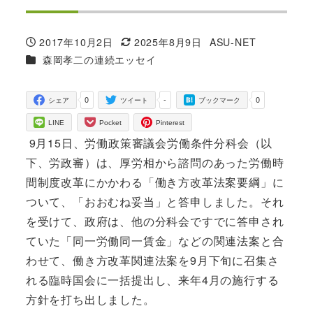
2017年10月2日
2025年8月9日
ASU-NET
投稿日
更新日
著
カテゴリー
森岡孝二の連続エッセイ
者
0
-
0
シェア
ツイート
ブックマーク
LINE
Pocket
Pinterest
9月15日、労働政策審議会労働条件分科会（以
下、労政審）は、厚労相から諮問のあった労働時
間制度改革にかかわる「働き方改革法案要綱」に
ついて、「おおむね妥当」と答申しました。それ
を受けて、政府は、他の分科会ですでに答申され
ていた「同一労働同一賃金」などの関連法案と合
わせて、働き方改革関連法案を9月下旬に召集さ
れる臨時国会に一括提出し、来年4月の施行する
方針を打ち出しました。