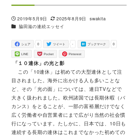
2019年5月9日
2025年8月9日
swakita
投稿日
更新日
著
カテゴリー
脇田滋の連続エッセイ
者
0
-
0
シェア
ツイート
ブックマーク
LINE
Pocket
Pinterest
「１０連休」の光と影
この「10連休」は初めての大型連休として注
目されました。海外に出かける人も多いことな
ど、その「光の面」については、連日TVなどで
大きく扱われました。欧州諸国では長期休暇（バ
カンス）をとることが、一部の富裕層だけでなく
広く労働者や自営業者にまで広がり当然の社会慣
行になっています。たしかに、日本では、10日も
連続する長期の連休はこれまでなかった初めての