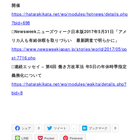
開催
https://hatarakikata.net/wp/modules/hotnews/details.php
?bid=698
□Newsweekニューズウィーク日本版2017年5月31日「アメ
リカ人も有給休暇を取りづらい 最新調査で明らかに」
https://www.newsweekjapan.jp/stories/world/2017/05/po
st-7716.php
□連続エッセイ – 第6回 働き方改革法 年5日の年休時季指定
義務化について
https://hatarakikata.net/wp/modules/wakita/details.php?
bid=8
0
-
0
シェア
ツイート
ブックマーク
LINE
Pocket
Pinterest