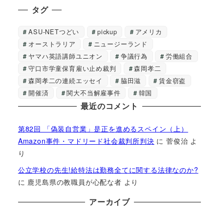
タグ
ASU-NETつどい
pickup
アメリカ
オーストラリア
ニュージーランド
ヤマハ英語講師ユニオン
争議行為
労働組合
守口市学童保育雇い止め裁判
森岡孝二
森岡孝二の連続エッセイ
脇田滋
賃金窃盗
開催済
関大不当解雇事件
韓国
最近のコメント
第82回 「偽装自営業」是正を進めるスペイン（上）
Amazon事件・マドリード社会裁判所判決
に
菅俊治
よ
り
公立学校の先生!給特法は勤務全てに関する法律なのか?
に
鹿児島県の教職員が心配な者
より
アーカイブ