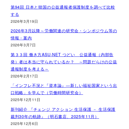
第94回 日本と韓国の公益通報者保護制度を調べて比較
する
2026年3月19日
2026年3月以降～労働関連の研究会・シンポジウム等の
情報・案内
2026年3月7日
第３３回 働き方ASU-NET つどい 公益通報（内部告
発）者は本当に守られているか？ ～問題だらけの公益
通報制度を考える～
2026年2月17日
「インフレ不況と『資本論』―新しい福祉国家という出
口戦略」を学んで（労働時間研究会）
2025年12月11日
新刊紹介 『チェンジ アクション 生活保護 － 生活保護
裁判30年の軌跡』（明石書店、2025年11月）
2025年12月6日