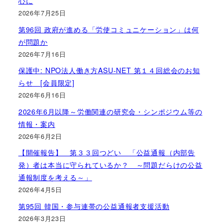
心に
2026年7月25日
第96回 政府が進める「労使コミュニケーション」は何
が問題か
2026年7月16日
保護中: NPO法人働き方ASU-NET 第１４回総会のお知
らせ [会員限定]
2026年6月16日
2026年6月以降～労働関連の研究会・シンポジウム等の
情報・案内
2026年6月2日
【開催報告】 第３３回つどい 「公益通報（内部告
発）者は本当に守られているか？ ～問題だらけの公益
通報制度を考える～」
2026年4月5日
第95回 韓国・参与連帯の公益通報者支援活動
2026年3月23日