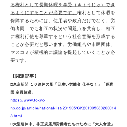
る権利として長期休暇を享受（きょうじゅ）でき
るようにすることが必要です。
権利として休暇を
保障するためには、使用者や政府だけでなく、労
働者同士でも相互の状況や問題点を共有し、相互
に権利行使を尊重するという社会意識を形成する
ことが必要だと思います。労働組合や市民団体、
マスコミが積極的に議論を提起していくことが必
要です。
【関連記事】
□東京新聞 １０連休の影「日雇い労働者 仕事なく」「保育
園 定員超過」
https://www.tokyo-
np.co.jp/article/national/list/201905/CK201905080200014
8.html
□大型連休中、非正規雇用労働者たちのために「大人食堂」