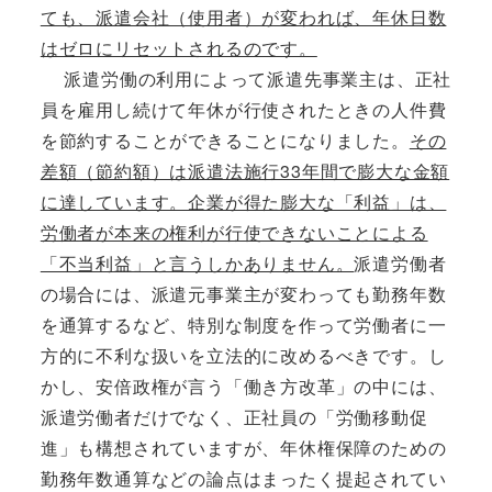
ても、派遣会社（使用者）が変われば、年休日数
はゼロにリセットされるのです。
派遣労働の利用によって派遣先事業主は、正社
員を雇用し続けて年休が行使されたときの人件費
を節約することができることになりました。
その
差額（節約額）は派遣法施行33年間で膨大な金額
に達しています。企業が得た膨大な「利益」は、
労働者が本来の権利が行使できないことによる
「不当利益」と言うしかありません。
派遣労働者
の場合には、派遣元事業主が変わっても勤務年数
を通算するなど、特別な制度を作って労働者に一
方的に不利な扱いを立法的に改めるべきです。し
かし、安倍政権が言う「働き方改革」の中には、
派遣労働者だけでなく、正社員の「労働移動促
進」も構想されていますが、年休権保障のための
勤務年数通算などの論点はまったく提起されてい