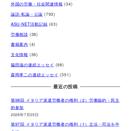
外国の労働・社会関連情報
(34)
論説-私論・公論
(793)
ASU-NET活動記録
(63)
労働相談
(38)
書籍案内
(4)
文化情報
(36)
脇田滋の連続エッセイ
(98)
森岡孝二の連続エッセイ
(351)
最近の投稿
第98回 イタリア派遣労働者の権利（2）労働協約・民主
的参加
2026年7月25日
第97回 イタリア派遣労働者の権利（1）立法・司法を中