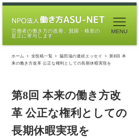
メ
イ
ン
労働者の働き方の改善、貧困・格差の
MENU
コ
是正に寄与します
ン
テ
ホーム
全投稿一覧
脇田滋の連続エッセイ
第8回 本
ン
来の働き方改革 公正な権利としての長期休暇実現を
ツ
へ
移
第8回 本来の働き方改
動
革 公正な権利としての
長期休暇実現を