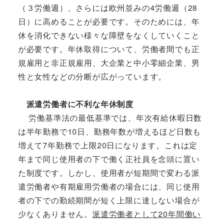
（３労働週）、さらには欧州並みの4労働週（28
日）に高めることが必要です。そのためには、年
休を消化できない様々な障壁をなくしていくこと
が必要です。年休取得について、労働者間でも正
規雇用と非正規雇用、大企業と中小零細企業、男
性と女性などの分断が広がっています。
派遣労働者に不利な年休制度
労働基準法の最低基準では、年次有給休暇日数
は半年勤務で10日、勤務年数が増えるほど日数も
増えて7年勤務で上限20日になります。これは定
年まで同じ使用者の下で働く正社員を念頭に置い
た制度です。しかし、使用者が短期間で変わる派
遣労働者や有期雇用労働者の場合には、同じ使用
者の下での勤続期間が短く上限に達しない場合が
少なくありません。
派遣労働者として20年間働い