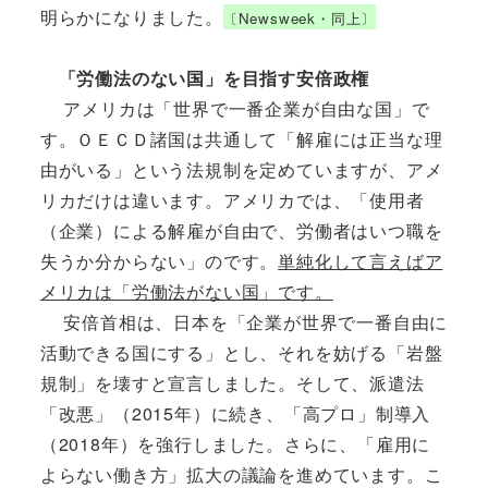
明らかになりました。
〔Newsweek・同上〕
「労働法のない国」を目指す安倍政権
アメリカは「世界で一番企業が自由な国」で
す。ＯＥＣＤ諸国は共通して「解雇には正当な理
由がいる」という法規制を定めていますが、アメ
リカだけは違います。アメリカでは、「使用者
（企業）による解雇が自由で、労働者はいつ職を
失うか分からない」のです。
単純化して言えばア
メリカは「労働法がない国」です。
安倍首相は、日本を「企業が世界で一番自由に
活動できる国にする」とし、それを妨げる「岩盤
規制」を壊すと宣言しました。そして、派遣法
「改悪」（2015年）に続き、「高プロ」制導入
（2018年）を強行しました。さらに、「雇用に
よらない働き方」拡大の議論を進めています。こ