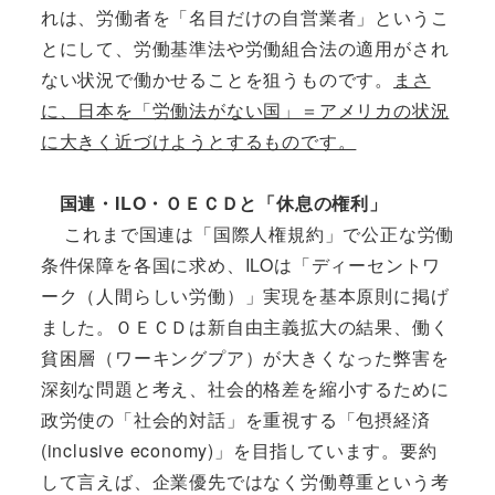
れは、労働者を「名目だけの自営業者」というこ
とにして、労働基準法や労働組合法の適用がされ
ない状況で働かせることを狙うものです。
まさ
に、日本を「労働法がない国」＝アメリカの状況
に大きく近づけようとするものです。
国連・ILO・ＯＥＣＤと「休息の権利」
これまで国連は「国際人権規約」で公正な労働
条件保障を各国に求め、ILOは「ディーセントワ
ーク（人間らしい労働）」実現を基本原則に掲げ
ました。ＯＥＣＤは新自由主義拡大の結果、働く
貧困層（ワーキングプア）が大きくなった弊害を
深刻な問題と考え、社会的格差を縮小するために
政労使の「社会的対話」を重視する「包摂経済
(inclusive economy)」を目指しています。要約
して言えば、企業優先ではなく労働尊重という考