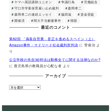
ヤマハ英語講師ユニオン
争議行為
労働組合
守口市学童保育雇い止め裁判
森岡孝二
森岡孝二の連続エッセイ
脇田滋
賃金窃盗
開催済
関大不当解雇事件
韓国
最近のコメント
第82回 「偽装自営業」是正を進めるスペイン（上）
Amazon事件・マドリード社会裁判所判決
に
菅俊治
よ
り
公立学校の先生!給特法は勤務全てに関する法律なのか?
に
鹿児島県の教職員が心配な者
より
アーカイブ
ア
ー
カ
イ