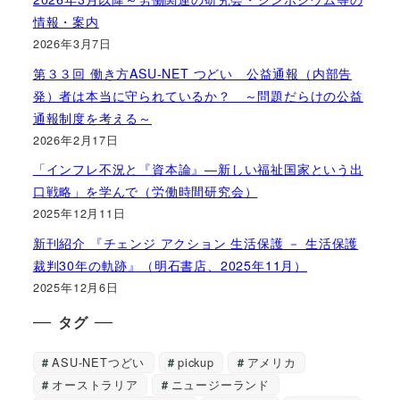
情報・案内
2026年3月7日
第３３回 働き方ASU-NET つどい 公益通報（内部告
発）者は本当に守られているか？ ～問題だらけの公益
通報制度を考える～
2026年2月17日
「インフレ不況と『資本論』―新しい福祉国家という出
口戦略」を学んで（労働時間研究会）
2025年12月11日
新刊紹介 『チェンジ アクション 生活保護 － 生活保護
裁判30年の軌跡』（明石書店、2025年11月）
2025年12月6日
タグ
ASU-NETつどい
pickup
アメリカ
オーストラリア
ニュージーランド