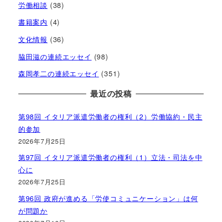
労働相談
(38)
書籍案内
(4)
文化情報
(36)
脇田滋の連続エッセイ
(98)
森岡孝二の連続エッセイ
(351)
最近の投稿
第98回 イタリア派遣労働者の権利（2）労働協約・民主
的参加
2026年7月25日
第97回 イタリア派遣労働者の権利（1）立法・司法を中
心に
2026年7月25日
第96回 政府が進める「労使コミュニケーション」は何
が問題か