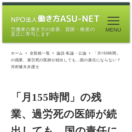
メ
イ
ン
労働者の働き方の改善、貧困・格差の
MENU
コ
是正に寄与します
ン
テ
ホーム
全投稿一覧
論説-私論・公論
「月155時間」
ン
の残業、過労死の医師が続出しても…国の責任にならない？
ツ
河村健夫弁護士
へ
移
動
「月155時間」の残
業、過労死の医師が続
出しても…国の責任に