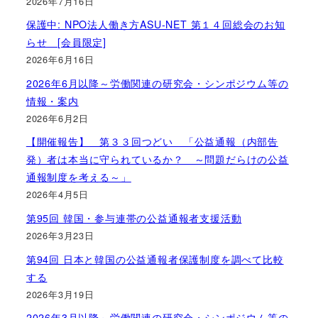
2026年7月16日
保護中: NPO法人働き方ASU-NET 第１４回総会のお知
らせ [会員限定]
2026年6月16日
2026年6月以降～労働関連の研究会・シンポジウム等の
情報・案内
2026年6月2日
【開催報告】 第３３回つどい 「公益通報（内部告
発）者は本当に守られているか？ ～問題だらけの公益
通報制度を考える～」
2026年4月5日
第95回 韓国・参与連帯の公益通報者支援活動
2026年3月23日
第94回 日本と韓国の公益通報者保護制度を調べて比較
する
2026年3月19日
2026年3月以降～労働関連の研究会・シンポジウム等の