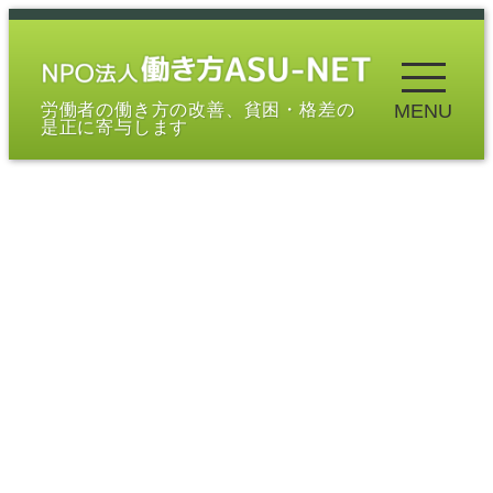
メ
イ
ン
労働者の働き方の改善、貧困・格差の
MENU
コ
是正に寄与します
ン
テ
ン
ツ
へ
移
動