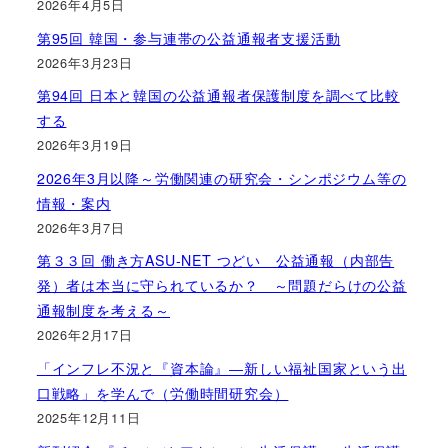
2026年4月5日
第95回 韓国・参与連帯の公益通報者支援活動
2026年3月23日
第94回 日本と韓国の公益通報者保護制度を調べて比較
する
2026年3月19日
2026年3月以降～労働関連の研究会・シンポジウム等の
情報・案内
2026年3月7日
第３３回 働き方ASU-NET つどい 公益通報（内部告
発）者は本当に守られているか？ ～問題だらけの公益
通報制度を考える～
2026年2月17日
「インフレ不況と『資本論』―新しい福祉国家という出
口戦略」を学んで（労働時間研究会）
2025年12月11日