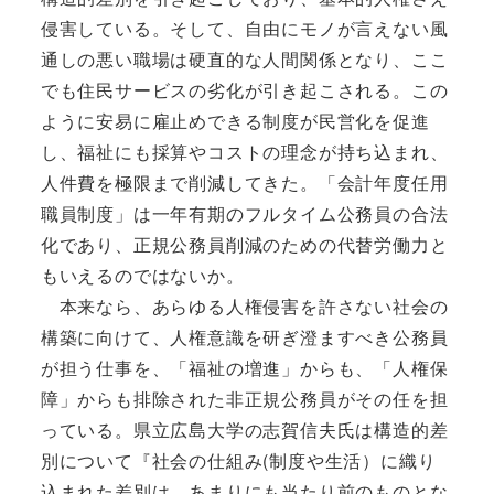
侵害している。そして、自由にモノが言えない風
通しの悪い職場は硬直的な人間関係となり、ここ
でも住民サービスの劣化が引き起こされる。この
ように安易に雇止めできる制度が民営化を促進
し、福祉にも採算やコストの理念が持ち込まれ、
人件費を極限まで削減してきた。「会計年度任用
職員制度」は一年有期のフルタイム公務員の合法
化であり、正規公務員削減のための代替労働力と
もいえるのではないか。
本来なら、あらゆる人権侵害を許さない社会の
構築に向けて、人権意識を研ぎ澄ますべき公務員
が担う仕事を、「福祉の増進」からも、「人権保
障」からも排除された非正規公務員がその任を担
っている。県立広島大学の志賀信夫氏は構造的差
別について『社会の仕組み(制度や生活）に織り
込まれた差別は、あまりにも当たり前のものとな