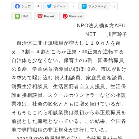
4
-
0
シェア
ツイート
ブックマーク
LINE
Pocket
Pinterest
NPO法人働き方ASU-
NET 川西玲子
自治体に非正規職員が増大し１１０万人を超
え、3割～４割どころか正規・非正規が逆転する
自治体も少なくない。保育士の5割、図書館職員
の８割、学童保育指導員のほぼ10割、市民が助け
を求めて駆け込む 婦人相談員、家庭児童相談員、
消費生活相談員、生活困窮者自立支援員、生活保
護面接相談員、スクールカウンセラーなどの相談
業務は、社会の変化とともに増え続けているが、
そもそもこれら相談業務は最初から非正規職員を
前提とした職種となっている。この結果、全国各
地で専門職種の非正規化が進行している。
2020年の公務員制度改定は、当該職員が一般