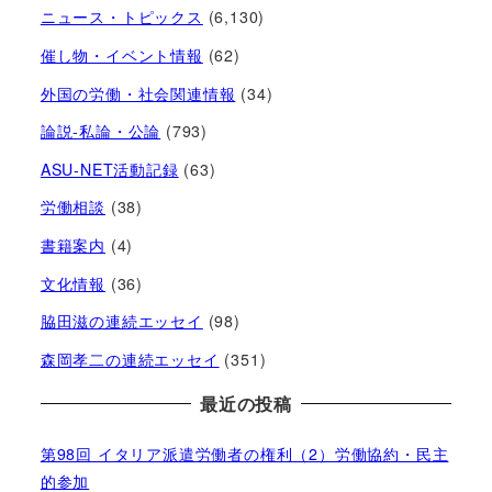
ニュース・トピックス
(6,130)
催し物・イベント情報
(62)
外国の労働・社会関連情報
(34)
論説-私論・公論
(793)
ASU-NET活動記録
(63)
労働相談
(38)
書籍案内
(4)
文化情報
(36)
脇田滋の連続エッセイ
(98)
森岡孝二の連続エッセイ
(351)
最近の投稿
第98回 イタリア派遣労働者の権利（2）労働協約・民主
的参加