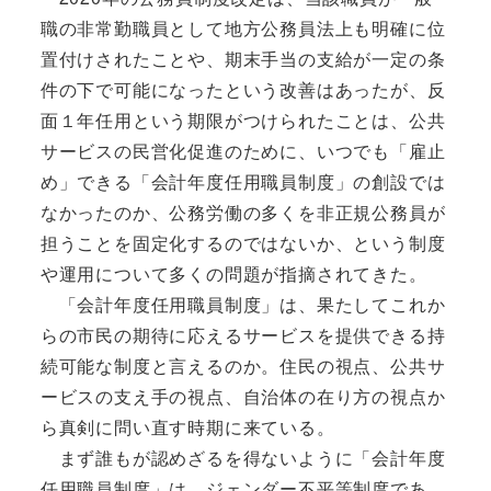
職の非常勤職員として地方公務員法上も明確に位
置付けされたことや、期末手当の支給が一定の条
件の下で可能になったという改善はあったが、反
面１年任用という期限がつけられたことは、公共
サービスの民営化促進のために、いつでも「雇止
め」できる「会計年度任用職員制度」の創設では
なかったのか、公務労働の多くを非正規公務員が
担うことを固定化するのではないか、という制度
や運用について多くの問題が指摘されてきた。
「会計年度任用職員制度」は、果たしてこれか
らの市民の期待に応えるサービスを提供できる持
続可能な制度と言えるのか。住民の視点、公共サ
ービスの支え手の視点、自治体の在り方の視点か
ら真剣に問い直す時期に来ている。
まず誰もが認めざるを得ないように「会計年度
任用職員制度」は、ジェンダー不平等制度であ