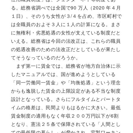
る。総務省調べでは全国で90 万人（2020 年４月
１日）、そのうち女性が３/４を占め、市区町村で
は全職員のおよそ３人に１人の計算になる。まさ
に無権利・劣悪処遇の女性が支えている制度だと
いえる。総務省は今回の法改正は、これらの職員
の処遇改善のための法改正だとしているが果たし
てそうなっているのだろうか。
まず第一に賃金では、総務省が地方自治体に示
したマニュアルでは、国が進めようとしている
「同一労働同一賃金」や「均衡処遇」という理念
からも逸脱した賃金の上限設定がある不当な制度
設計となっている。さらにフルタイムとパートタ
イムの格差は、民間よりもはるかに大きい。最低
賃金制度の適用もなく年収２００万円以下が6割
となり、憲法２５条で保障されている「人間とし
ての最低限の暮らし」が脅かされ、官製ワーキン