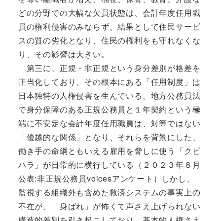
どの分野での大幅な欠員状態は、会計年度任用職
員の権利侵害のみならず、結果として住民サービ
スの質の劣化となり、住民の権利をも守れなくな
り、その影響は大きい。
第三に、正規・非正規という身分差別が格差を
正当化しており、その根本にある「任用制度」は
日本独特の人権侵害を生んでいる。地方公務員法
で身分保障のある正規公務員と１年契約という極
端に不安定な会計年度任用職員は、対等ではない
「優越的な関係」となり、それらを背景にした、
働き手の命綱ともいえる雇用を脅しに使う「クビ
ハラ」が日常的に横行している（２０２３年８月
公表:非正規公務員voicesアンケート）しかし、
監視する組織外も含めた救済システムの事実上の
不在が、「身ばれ」が怖くて声さえ上げられない
構造的差別を引き起こしており、基本的人権さえ