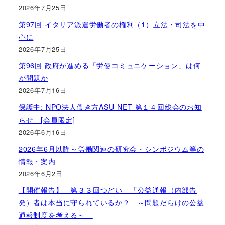
2026年7月25日
第97回 イタリア派遣労働者の権利（1）立法・司法を中
心に
2026年7月25日
第96回 政府が進める「労使コミュニケーション」は何
が問題か
2026年7月16日
保護中: NPO法人働き方ASU-NET 第１４回総会のお知
らせ [会員限定]
2026年6月16日
2026年6月以降～労働関連の研究会・シンポジウム等の
情報・案内
2026年6月2日
【開催報告】 第３３回つどい 「公益通報（内部告
発）者は本当に守られているか？ ～問題だらけの公益
通報制度を考える～」