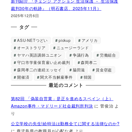
新刊紹介 『チェンジ アクション 生活保護 － 生活保護
裁判30年の軌跡』（明石書店、2025年11月）
2025年12月6日
タグ
ASU-NETつどい
pickup
アメリカ
オーストラリア
ニュージーランド
ヤマハ英語講師ユニオン
争議行為
労働組合
守口市学童保育雇い止め裁判
森岡孝二
森岡孝二の連続エッセイ
脇田滋
賃金窃盗
開催済
関大不当解雇事件
韓国
最近のコメント
第82回 「偽装自営業」是正を進めるスペイン（上）
Amazon事件・マドリード社会裁判所判決
に
菅俊治
よ
り
公立学校の先生!給特法は勤務全てに関する法律なのか?
に
鹿児島県の教職員が心配な者
より