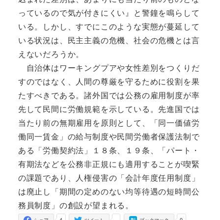
っているので気が付きにくい』と警鐘を鳴らして
いる。しかし、すでにこのような実態が蔓延して
いる状況は、民主主義の危機、社会の危機とは言
えないだろうか。
自治体はワーキングプアや女性差別をつくりだ
すのではなく、人間の尊厳を守るために役割を果
たすべきである。諸外国では公務の雇用制度が率
先して民間に労働規範を示している。先進国では
当たり前の無期雇用を原則として、「同一価値労
働同一賃金」の給与制度や民間労働者保護法制で
ある「労働契約法」１８条、１９条、「パート・
有期法などを公務非正規にも適用することが喫緊
の課題であり、人権侵害の「会計年度任用制度」
は廃止し「期間の定めのない均等待遇の短時間公
務員制度」の創設が望まれる。
4
-
0