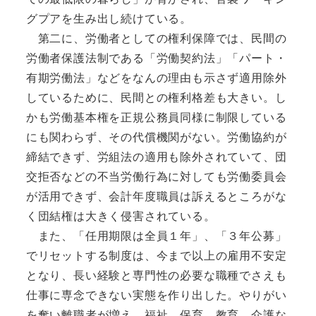
グプアを生み出し続けている。
第二に、労働者としての権利保障では、民間の
労働者保護法制である「労働契約法」「パート・
有期労働法」などをなんの理由も示さず適用除外
しているために、民間との権利格差も大きい。し
かも労働基本権を正規公務員同様に制限している
にも関わらず、その代償機関がない。労働協約が
締結できず、労組法の適用も除外されていて、団
交拒否などの不当労働行為に対しても労働委員会
が活用できず、会計年度職員は訴えるところがな
く団結権は大きく侵害されている。
また、「任用期限は全員１年」、「３年公募」
でリセットする制度は、今まで以上の雇用不安定
となり、長い経験と専門性の必要な職種でさえも
仕事に専念できない実態を作り出した。やりがい
を奪い離職者が増え、福祉、保育、教育、介護な