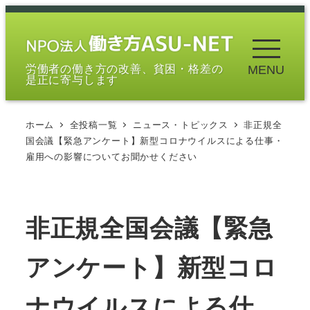
メ
イ
ン
労働者の働き方の改善、貧困・格差の
MENU
コ
是正に寄与します
ン
テ
ホーム
全投稿一覧
ニュース・トピックス
非正規全
ン
国会議【緊急アンケート】新型コロナウイルスによる仕事・
ツ
雇用への影響についてお聞かせください
へ
移
動
非正規全国会議【緊急
アンケート】新型コロ
ナウイルスによる仕