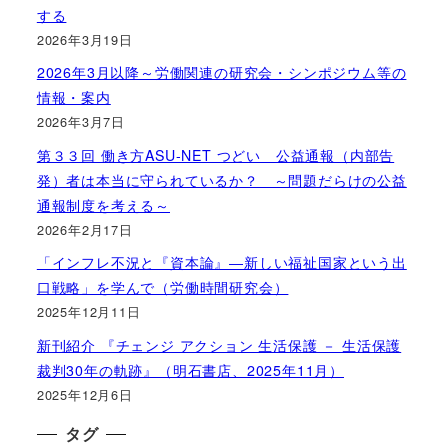
する
2026年3月19日
2026年3月以降～労働関連の研究会・シンポジウム等の
情報・案内
2026年3月7日
第３３回 働き方ASU-NET つどい 公益通報（内部告
発）者は本当に守られているか？ ～問題だらけの公益
通報制度を考える～
2026年2月17日
「インフレ不況と『資本論』―新しい福祉国家という出
口戦略」を学んで（労働時間研究会）
2025年12月11日
新刊紹介 『チェンジ アクション 生活保護 － 生活保護
裁判30年の軌跡』（明石書店、2025年11月）
2025年12月6日
タグ