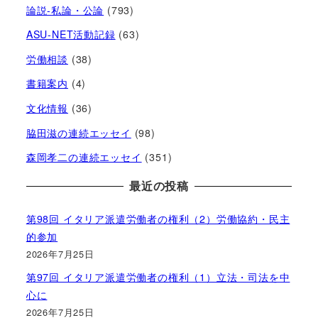
論説-私論・公論
(793)
ASU-NET活動記録
(63)
労働相談
(38)
書籍案内
(4)
文化情報
(36)
脇田滋の連続エッセイ
(98)
森岡孝二の連続エッセイ
(351)
最近の投稿
第98回 イタリア派遣労働者の権利（2）労働協約・民主
的参加
2026年7月25日
第97回 イタリア派遣労働者の権利（1）立法・司法を中
心に
2026年7月25日