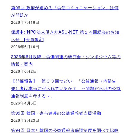
第96回 政府が進める「労使コミュニケーション」は何
が問題か
2026年7月16日
保護中: NPO法人働き方ASU-NET 第１４回総会のお知
らせ [会員限定]
2026年6月16日
2026年6月以降～労働関連の研究会・シンポジウム等の
情報・案内
2026年6月2日
【開催報告】 第３３回つどい 「公益通報（内部告
発）者は本当に守られているか？ ～問題だらけの公益
通報制度を考える～」
2026年4月5日
第95回 韓国・参与連帯の公益通報者支援活動
2026年3月23日
第94回 日本と韓国の公益通報者保護制度を調べて比較