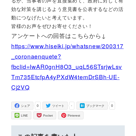
るか、当事者の声を直接集めて、政府に対して有
効な対策を講じるよう意見書を公表するなどの活
動につなげたいと考えています。
皆様のお声をぜひお寄せください！
アンケートへの回答はこちらから↓
https://www.hiseiki.jp/whatsnew/200317
_coronaenquete?
fbclid=IwAR0gnH8O3_uqL56STsrjwLsv
Tm735EtcfpA4yPXdW4temDrSBh-UE-
Cj2VQ
0
-
0
シェア
ツイート
ブックマーク
LINE
Pocket
Pinterest