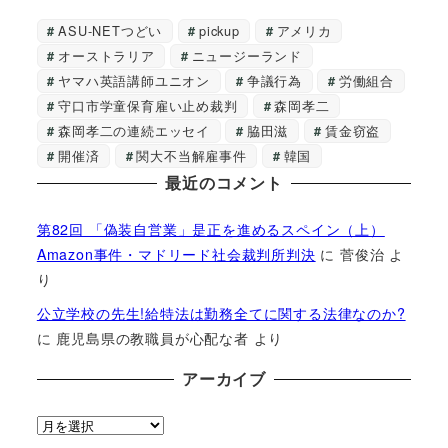
ASU-NETつどい
pickup
アメリカ
オーストラリア
ニュージーランド
ヤマハ英語講師ユニオン
争議行為
労働組合
守口市学童保育雇い止め裁判
森岡孝二
森岡孝二の連続エッセイ
脇田滋
賃金窃盗
開催済
関大不当解雇事件
韓国
最近のコメント
第82回 「偽装自営業」是正を進めるスペイン（上）
Amazon事件・マドリード社会裁判所判決
に
菅俊治
よ
り
公立学校の先生!給特法は勤務全てに関する法律なのか?
に
鹿児島県の教職員が心配な者
より
アーカイブ
ア